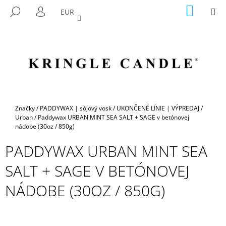
K
Prejsť
NÁKU
M
HĽADAŤ
EUR
na
KOŠÍK
O
PRIHLÁSENIE
SPÄŤ
SPÄŤ
obsah
Š
Í
Č
K
O
P
O
T
Domov
Značky
/
PADDYWAX | sójový vosk
/
UKONČENÉ LÍNIE | VÝPREDAJ
/
R
Urban
/
Paddywax URBAN MINT SEA SALT + SAGE v betónovej
nádobe (30oz / 850g)
E
B
PADDYWAX URBAN MINT SEA
U
SALT + SAGE V BETÓNOVEJ
J
E
NÁDOBE (30OZ / 850G)
T
E
N