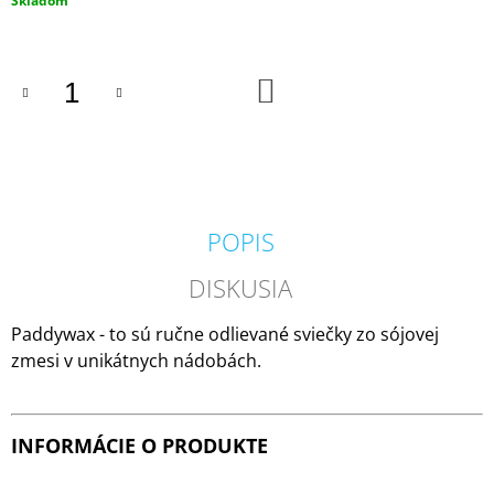
Skladom
M
cena:
E
DO
PADDYWAX
KOŠÍKA
CABANA
BORA
BORA
VONNÁ
SVIEČKA
184G
20
POPIS
€
DISKUSIA
Paddywax - to sú ručne odlievané sviečky zo sójovej
zmesi v unikátnych nádobách.
INFORMÁCIE O PRODUKTE