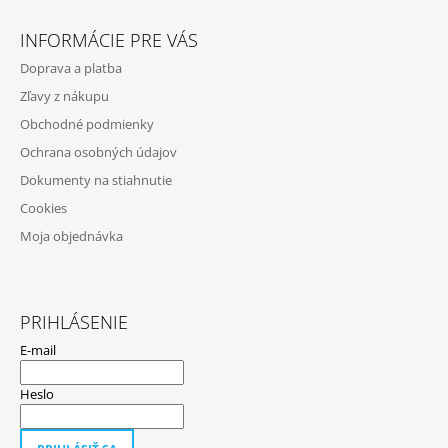
Z
Á
INFORMÁCIE PRE VÁS
P
Doprava a platba
Ä
Zľavy z nákupu
T
Obchodné podmienky
I
Ochrana osobných údajov
E
Dokumenty na stiahnutie
Cookies
Moja objednávka
PRIHLÁSENIE
E-mail
Heslo