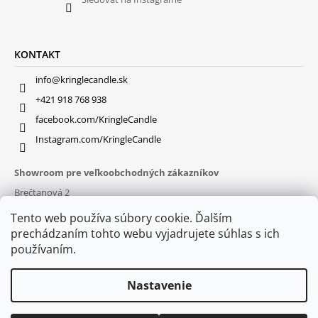
KONTAKT
info@kringlecandle.sk
+421 918 768 938
facebook.com/KringleCandle
Instagram.com/KringleCandle
Showroom pre veľkoobchodných zákazníkov
Brečtanová 2
831 01 Bratislava (
MAPA
)
Tento web používa súbory cookie. Ďalším
Otváracie hodiny
prechádzaním tohto webu vyjadrujete súhlas s ich
pon – pia : 9:30 – 16:00
používaním.
Nastavenie