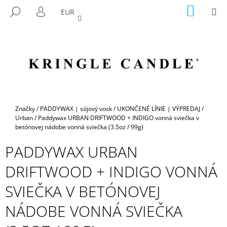
K
Prejsť
NÁKU
M
HĽADAŤ
EUR
na
KOŠÍK
O
PRIHLÁSENIE
SPÄŤ
SPÄŤ
obsah
Š
Í
Č
K
O
P
O
T
Domov
Značky
/
PADDYWAX | sójový vosk
/
UKONČENÉ LÍNIE | VÝPREDAJ
/
R
Urban
/
Paddywax URBAN DRIFTWOOD + INDIGO vonná sviečka v
betónovej nádobe vonná sviečka (3.5oz / 99g)
E
B
PADDYWAX URBAN
U
DRIFTWOOD + INDIGO VONNÁ
J
E
SVIEČKA V BETÓNOVEJ
T
NÁDOBE VONNÁ SVIEČKA
E
N