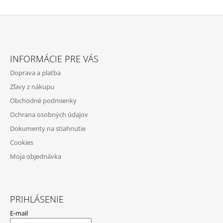
Z
Á
INFORMÁCIE PRE VÁS
P
Doprava a platba
Ä
Zľavy z nákupu
T
Obchodné podmienky
I
Ochrana osobných údajov
E
Dokumenty na stiahnutie
Cookies
Moja objednávka
PRIHLÁSENIE
E-mail