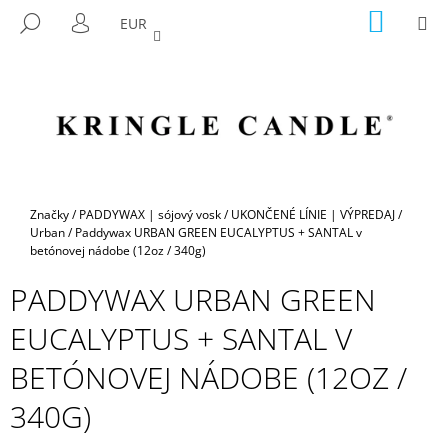
K
Prejsť
NÁKU
M
HĽADAŤ
EUR
na
KOŠÍK
O
PRIHLÁSENIE
SPÄŤ
SPÄŤ
obsah
Š
Í
Č
K
O
P
O
T
Domov
Značky
/
PADDYWAX | sójový vosk
/
UKONČENÉ LÍNIE | VÝPREDAJ
/
R
Urban
/
Paddywax URBAN GREEN EUCALYPTUS + SANTAL v
betónovej nádobe (12oz / 340g)
E
B
PADDYWAX URBAN GREEN
U
EUCALYPTUS + SANTAL V
J
E
BETÓNOVEJ NÁDOBE (12OZ /
T
340G)
E
N