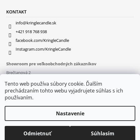
KONTAKT
info@kringlecandle.sk
+421 918 768 938
facebook.com/KringleCandle
Instagram.com/KringleCandle
Showroom pre veľkoobchodných zákazníkov
Brečtanová 2
831 01 Bratislava (
MAPA
)
Tento web používa súbory cookie. Ďalším
Otváracie hodiny
prechádzaním tohto webu vyjadrujete súhlas s ich
pon – pia : 9:30 – 16:00
používaním.
Nastavenie
Odmietnuť
Súhlasím
© 2026 Kringle Candle. Všetky práva vyhradené.
Vytvoril Shoptet