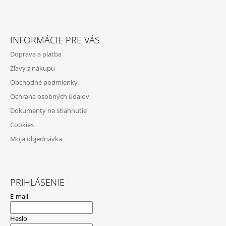
Z
Á
INFORMÁCIE PRE VÁS
P
Doprava a platba
Ä
Zľavy z nákupu
T
Obchodné podmienky
I
Ochrana osobných údajov
E
Dokumenty na stiahnutie
Cookies
Moja objednávka
PRIHLÁSENIE
E-mail
Heslo