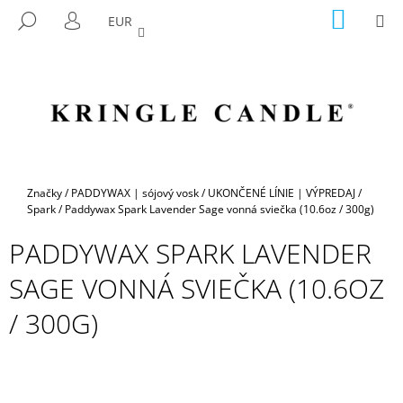
K
Prejsť
NÁKU
M
HĽADAŤ
EUR
na
KOŠÍK
O
PRIHLÁSENIE
SPÄŤ
SPÄŤ
obsah
Š
Í
Č
K
O
P
O
T
Domov
Značky
/
PADDYWAX | sójový vosk
/
UKONČENÉ LÍNIE | VÝPREDAJ
/
R
Spark
/
Paddywax Spark Lavender Sage vonná sviečka (10.6oz / 300g)
E
PADDYWAX SPARK LAVENDER
B
SAGE VONNÁ SVIEČKA (10.6OZ
U
J
/ 300G)
E
T
E
N