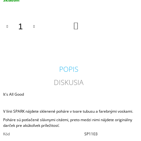
Skladom
M
cena:
E
DO
MILKHOUSE
KOŠÍKA
CANDLE
BROWN
BUTTER
PUMPKIN
VONNÁ
SVIEČKA
BUTTER
POPIS
JAR
(624
G)
DISKUSIA
34,95
€
It's All Good
Pôvodne:
36,95
€
V línii SPARK nájdete sklenené poháre v tvare tubusu a farebnými voskami.
Poháre sú potlačené slávnymi citátmi, preto medzi nimi nájdete originálny
darček pre akúkoľvek príležitosť.
Kód
SP1103