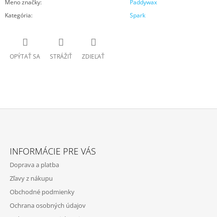
Meno značky
:
Paddywax
Kategória
:
Spark
OPÝTAŤ SA
STRÁŽIŤ
ZDIEĽAŤ
Z
Á
INFORMÁCIE PRE VÁS
P
Doprava a platba
Ä
Zľavy z nákupu
T
Obchodné podmienky
I
Ochrana osobných údajov
E