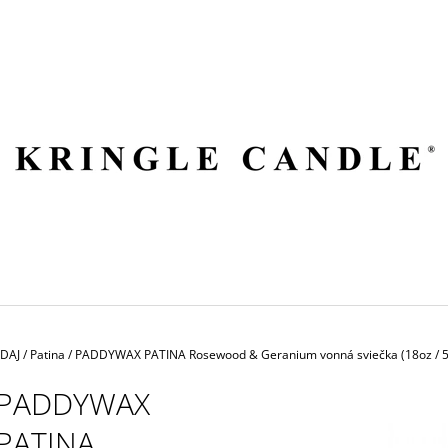
ČO POTREBUJETE NÁJSŤ?
HĽADAŤ
ODPORÚČAME
EDAJ
/
Patina
/
PADDYWAX PATINA Rosewood & Geranium vonná sviečka (18oz / 
PADDYWAX
PATINA
VILA HERMANOS APOTHECARY
VOLUSPA JAPON