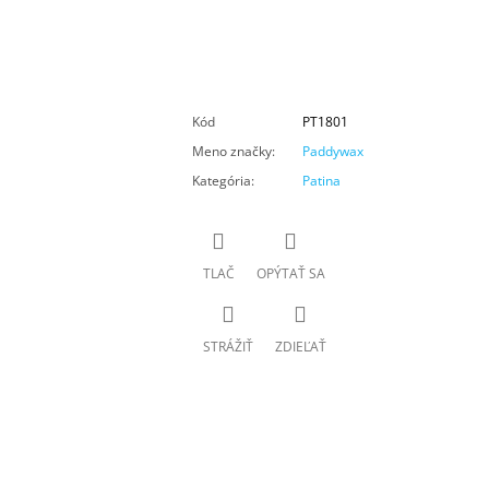
Kód
PT1801
Meno značky
:
Paddywax
Kategória
:
Patina
TLAČ
OPÝTAŤ SA
STRÁŽIŤ
ZDIEĽAŤ