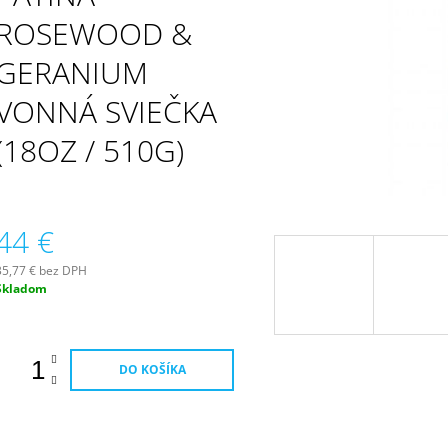
PATCHOULI & VANILLA DIFÚZOR 100 ML
WILDBERRY LAR
(18OZ / 510G)
ROSEWOOD &
16,90 €
51 €
GERANIUM
VONNÁ SVIEČKA
(18OZ / 510G)
44 €
35,77 € bez DPH
Jednotková
Skladom
ena:
DO KOŠÍKA