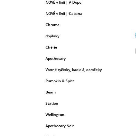
NOVÉ v línii | A Dopo
NOVÉ v línii | Cabana
Chroma
doplnky
Chérie
Apothecary
Vonné tyčinky, kadidlá, domčeky
Pumpkin & Spice
Beam
Station
Wellington
Apothecary Noir