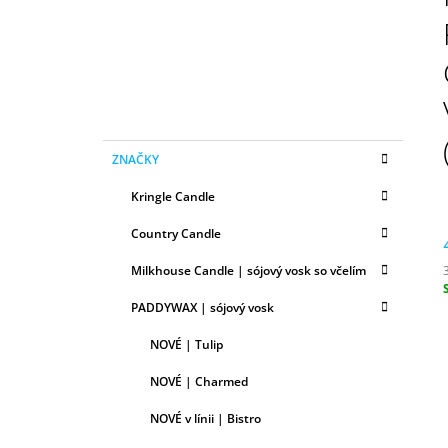
N
50ML
Ý
6,79 €
P
A
N
E
K
Preskočiť
L
ZNAČKY
A
kategórie
T
Kringle Candle
E
G
Country Candle
Ó
R
Milkhouse Candle | sójový vosk so včelím
I
E
c
PADDYWAX | sójový vosk
NOVÉ | Tulip
NOVÉ | Charmed
NOVÉ v línii | Bistro