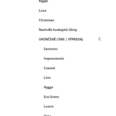
Ripple
Luxe
Christmas
Nashville kovbojské čižmy
UKONČENÉ LÍNIE | VÝPREDAJ
Santorini
Impressionist
Coastal
Lúm
Hygge
Eco Green
Lustre
Vista