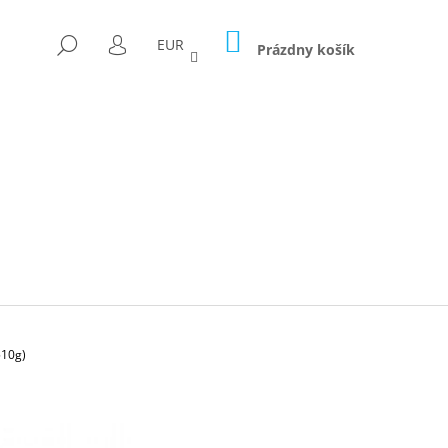
NÁKUPNÝ
HĽADAŤ
EUR
KOŠÍK
Prázdny košík
PRIHLÁSENIE
510g)
Nasledujúce
ICA FORAGED