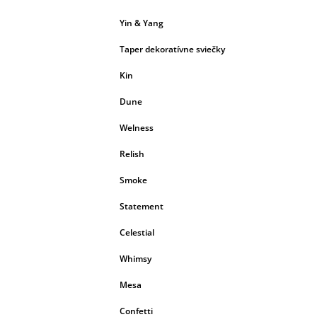
Yin & Yang
Taper dekoratívne sviečky
Kin
Dune
Welness
Relish
Smoke
Statement
Celestial
Whimsy
Mesa
Confetti