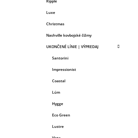
Ripple
Luxe
Christmas
Nashville kovbojské čižmy
UKONČENÉ LÍNIE | VÝPREDAJ
Santorini
Impressionist
Coastal
Lúm
Hygge
Eco Green
Lustre
Vista