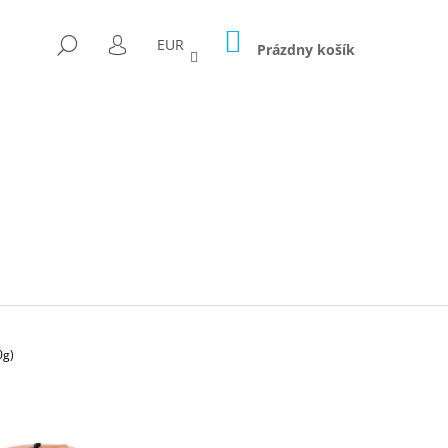
NÁKUPNÝ
HĽADAŤ
EUR
KOŠÍK
Prázdny košík
PRIHLÁSENIE
0g)
Nasledujúce
ICA FORAGED