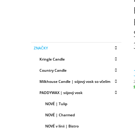
N
50ML
Ý
6,79 €
P
A
N
E
K
Preskočiť
L
ZNAČKY
A
kategórie
T
Kringle Candle
E
G
Country Candle
Ó
R
Milkhouse Candle | sójový vosk so včelím
I
E
c
PADDYWAX | sójový vosk
NOVÉ | Tulip
NOVÉ | Charmed
NOVÉ v línii | Bistro