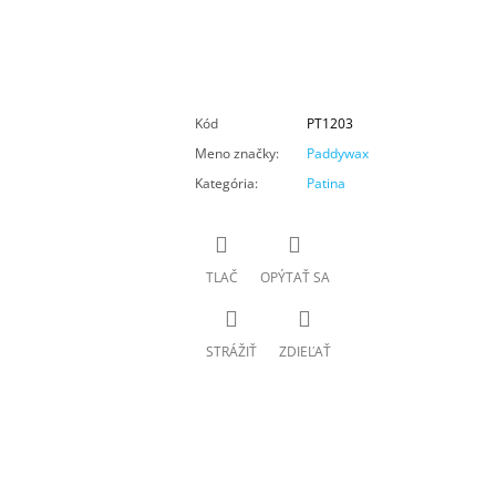
Kód
PT1203
Meno značky
:
Paddywax
Kategória
:
Patina
TLAČ
OPÝTAŤ SA
STRÁŽIŤ
ZDIEĽAŤ