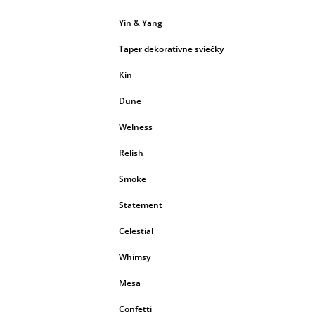
Yin & Yang
Taper dekoratívne sviečky
Kin
Dune
Welness
Relish
Smoke
Statement
Celestial
Whimsy
Mesa
Confetti