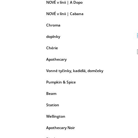
NOVÉ v línii | A Dopo
NOVÉ v línii | Cabana
Chroma
doplnky
Chérie
Apothecary
Vonné tyčinky, kadidlá, domčeky
Pumpkin & Spice
Beam
Station
Wellington
Apothecary Noir