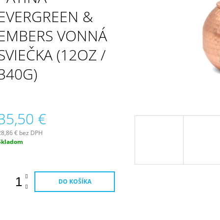
PATCHOULI & VANILLA DIFÚZOR 100 ML
WILDBERRY LAR
(18OZ / 510G)
EVERGREEN &
16,90 €
51 €
EMBERS VONNÁ
SVIEČKA (12OZ /
340G)
35,50 €
28,86 € bez DPH
Jednotková
Skladom
ena:
DO KOŠÍKA