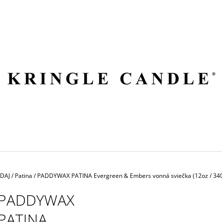
ČO POTREBUJETE NÁJSŤ?
HĽADAŤ
ODPORÚČAME
EDAJ
/
Patina
/
PADDYWAX PATINA Evergreen & Embers vonná sviečka (12oz / 34
PADDYWAX
PATINA
VILA HERMANOS APOTHECARY
VOLUSPA JAPON