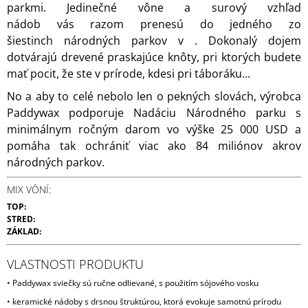
parkmi. Jedinečné vône a surový vzhľad
nádob vás razom prenesú do jedného zo
šiestinch národných parkov v . Dokonalý dojem
dotvárajú drevené praskajúce knôty, pri ktorých budete
mať pocit, že ste v prírode, kdesi pri táboráku...
No a aby to celé nebolo len o pekných slovách, výrobca
Paddywax podporuje Nadáciu Národného parku s
minimálnym ročným darom vo výške 25 000 USD a
pomáha tak ochrániť viac ako 84 miliónov akrov
národných parkov.
MIX VÔNÍ:
TOP:
STRED:
ZÁKLAD:
VLASTNOSTI PRODUKTU
• Paddywax sviečky sú ručne odlievané, s použitím sójového vosku
• keramické nádoby s drsnou štruktúrou, ktorá evokuje samotnú prírodu