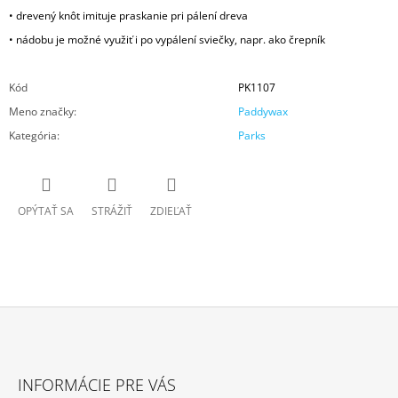
• drevený knôt imituje praskanie pri pálení dreva
• nádobu je možné využiť i po vypálení sviečky, napr. ako črepník
Kód
PK1107
Meno značky
:
Paddywax
Kategória
:
Parks
OPÝTAŤ SA
STRÁŽIŤ
ZDIEĽAŤ
Z
Á
INFORMÁCIE PRE VÁS