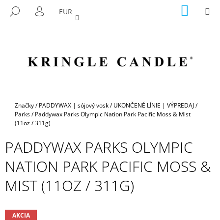
K
Prejsť
NÁKU
M
HĽADAŤ
EUR
na
KOŠÍK
O
PRIHLÁSENIE
SPÄŤ
SPÄŤ
obsah
Š
Í
Č
K
O
P
O
T
Domov
Značky
/
PADDYWAX | sójový vosk
/
UKONČENÉ LÍNIE | VÝPREDAJ
/
R
Parks
/
Paddywax Parks Olympic Nation Park Pacific Moss & Mist
(11oz / 311g)
E
B
PADDYWAX PARKS OLYMPIC
U
NATION PARK PACIFIC MOSS &
J
E
MIST (11OZ / 311G)
T
E
AKCIA
N