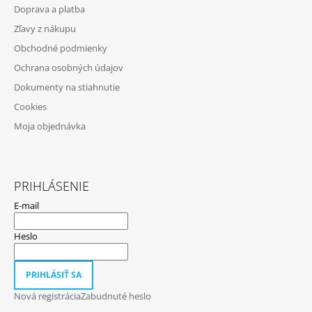
P
Doprava a platba
Ä
Zľavy z nákupu
T
Obchodné podmienky
I
Ochrana osobných údajov
E
Dokumenty na stiahnutie
Cookies
Moja objednávka
PRIHLÁSENIE
E-mail
Heslo
PRIHLÁSIŤ SA
Nová registrácia
Zabudnuté heslo