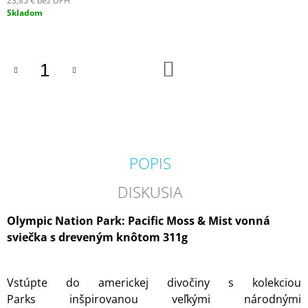
23,85 € bez DPH
M
Jednotková
Skladom
E
cena:
KRINGLE
DO
CANDLE
KOŠÍKA
GREY
VONNÁ
SVIEČKA
VEĽKÁ
2-
KNÔTOVÁ
(624
POPIS
G)
36,90
DISKUSIA
€
Olympic Nation Park: Pacific Moss & Mist vonná
sviečka s dreveným knôtom 311g
Vstúpte do americkej divočiny s kolekciou
Parks inšpirovanou veľkými národnými