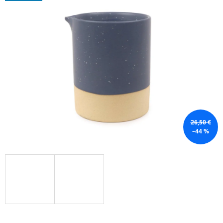
Á
J
S
Ť
?
HĽADAŤ
26,50 €
–44 %
O
D
P
O
R
Ú
Č
A