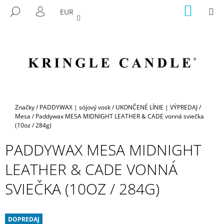
K
Prejsť
NÁKU
M
HĽADAŤ
EUR
na
KOŠÍK
O
PRIHLÁSENIE
SPÄŤ
SPÄŤ
obsah
Š
Í
Č
K
O
P
O
T
Domov
Značky
/
PADDYWAX | sójový vosk
/
UKONČENÉ LÍNIE | VÝPREDAJ
/
R
Mesa
/
Paddywax MESA MIDNIGHT LEATHER & CADE vonná sviečka
(10oz / 284g)
E
B
PADDYWAX MESA MIDNIGHT
U
LEATHER & CADE VONNÁ
J
E
SVIEČKA (10OZ / 284G)
T
E
DOPREDAJ
N