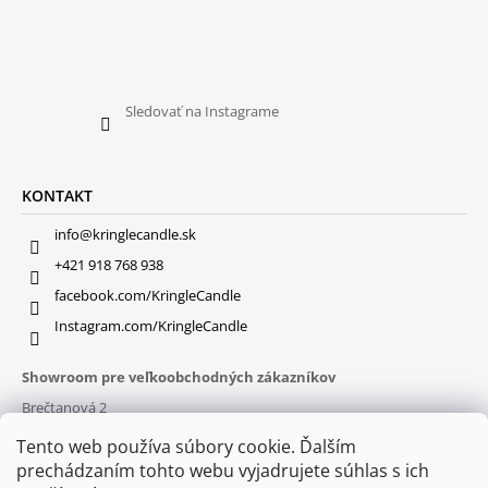
Sledovať na Instagrame
KONTAKT
info@kringlecandle.sk
+421 918 768 938
facebook.com/KringleCandle
Instagram.com/KringleCandle
Showroom pre veľkoobchodných zákazníkov
Brečtanová 2
831 01 Bratislava (
MAPA
)
Tento web používa súbory cookie. Ďalším
Otváracie hodiny
prechádzaním tohto webu vyjadrujete súhlas s ich
pon – pia : 9:30 – 16:00