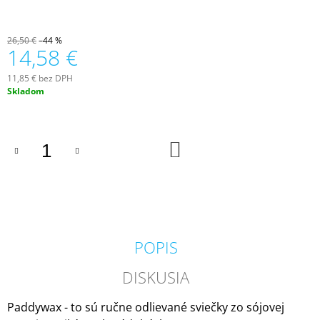
M
E
26,50 €
–44 %
14,58 €
VOLUSPA
JAPONICA
11,85 € bez DPH
FORAGED
Jednotková
Skladom
WILDBERRY
cena:
LARGE
JAR
VONNÁ
SVIEČKA
DO
KOŠÍKA
(18OZ
/
510G)
51
€
POPIS
DISKUSIA
Paddywax - to sú ručne odlievané sviečky zo sójovej