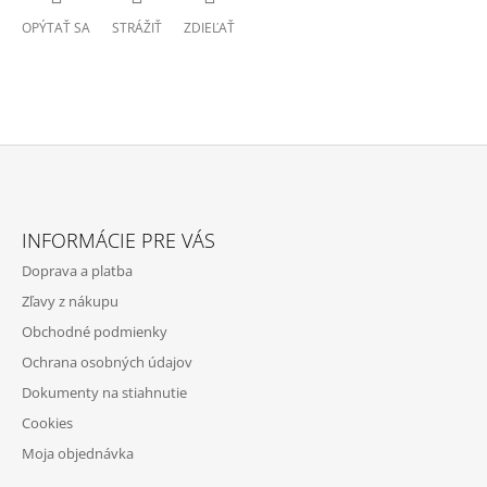
OPÝTAŤ SA
STRÁŽIŤ
ZDIEĽAŤ
Z
Á
INFORMÁCIE PRE VÁS
P
Doprava a platba
Ä
Zľavy z nákupu
T
Obchodné podmienky
I
Ochrana osobných údajov
E
Dokumenty na stiahnutie
Cookies
Moja objednávka