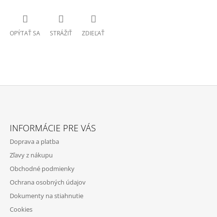
OPÝTAŤ SA
STRÁŽIŤ
ZDIEĽAŤ
Z
Á
INFORMÁCIE PRE VÁS
P
Doprava a platba
Ä
Zľavy z nákupu
T
Obchodné podmienky
I
Ochrana osobných údajov
E
Dokumenty na stiahnutie
Cookies