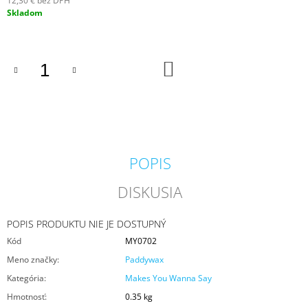
12,30 € bez DPH
M
Jednotková
Skladom
E
cena:
KRINGLE
DO
CANDLE
KOŠÍKA
GREY
VONNÁ
SVIEČKA
VEĽKÁ
2-
KNÔTOVÁ
(624
POPIS
G)
36,90
DISKUSIA
€
POPIS PRODUKTU NIE JE DOSTUPNÝ
Kód
MY0702
Meno značky
:
Paddywax
Kategória
:
Makes You Wanna Say
Hmotnosť
:
0.35 kg