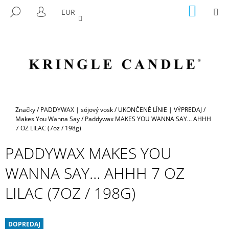
K
Prejsť
NÁKU
M
HĽADAŤ
EUR
na
KOŠÍK
O
PRIHLÁSENIE
SPÄŤ
SPÄŤ
obsah
Š
Í
Č
K
O
P
O
T
Domov
Značky
/
PADDYWAX | sójový vosk
/
UKONČENÉ LÍNIE | VÝPREDAJ
/
R
Makes You Wanna Say
/
Paddywax MAKES YOU WANNA SAY… AHHH
7 OZ LILAC (7oz / 198g)
E
B
PADDYWAX MAKES YOU
U
WANNA SAY… AHHH 7 OZ
J
E
LILAC (7OZ / 198G)
T
E
DOPREDAJ
N