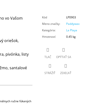
Kód
LP0903
amo vo Vašom
Meno značky
:
Paddywax
Kategória
:
La Playa
Hmotnosť
:
0.45 kg
ý oriešok,
, pivónka, listy
TLAČ
OPÝTAŤ SA
ižmo, santalové
STRÁŽIŤ
ZDIEĽAŤ
iginálnych ručne fúkaných