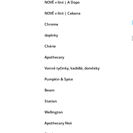
NOVÉ v línii | A Dopo
NOVÉ v línii | Cabana
Chroma
doplnky
Chérie
Apothecary
Vonné tyčinky, kadidlá, domčeky
Pumpkin & Spice
Beam
Station
Wellington
Apothecary Noir