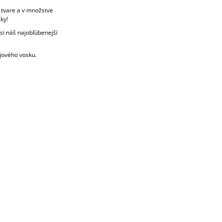
, tvare a v množstve
ky!
si náš najobľúbenejší
jového vosku.