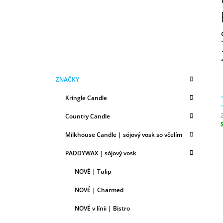
N
50ML
Ý
6,79 €
P
A
N
E
K
Preskočiť
L
ZNAČKY
A
kategórie
T
Kringle Candle
E
G
Country Candle
Ó
R
c
Milkhouse Candle | sójový vosk so včelím
I
E
PADDYWAX | sójový vosk
NOVÉ | Tulip
NOVÉ | Charmed
NOVÉ v línii | Bistro