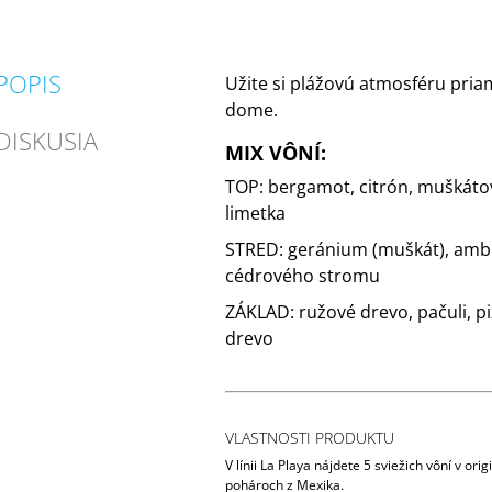
POPIS
Užite si plážovú atmosféru pri
dome.
DISKUSIA
MIX VÔNÍ:
TOP: bergamot, citrón, muškátov
limetka
STRED: geránium (muškát), ambra
cédrového stromu
ZÁKLAD: ružové drevo, pačuli, p
drevo
VLASTNOSTI PRODUKTU
V línii La Playa nájdete 5 sviežich vôní v or
pohároch z Mexika.