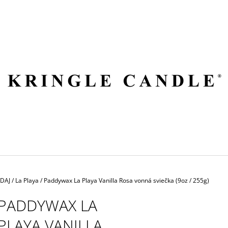
ČO POTREBUJETE NÁJSŤ?
HĽADAŤ
ODPORÚČAME
EDAJ
/
La Playa
/
Paddywax La Playa Vanilla Rosa vonná sviečka (9oz / 255g)
PADDYWAX LA
PLAYA VANILLA
VILA HERMANOS APOTHECARY
VOLUSPA JAPON