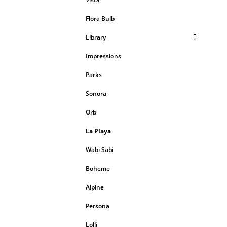
Flora Bulb
Library
Impressions
Parks
Sonora
Orb
La Playa
Wabi Sabi
Boheme
Alpine
Persona
Lolli