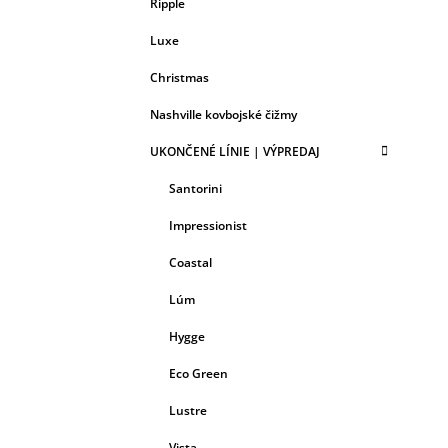
Ripple
Luxe
Christmas
Nashville kovbojské čižmy
UKONČENÉ LÍNIE | VÝPREDAJ
Santorini
Impressionist
Coastal
Lúm
Hygge
Eco Green
Lustre
Vista