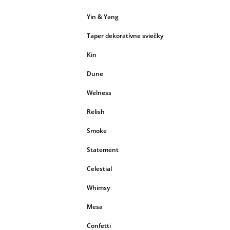
Yin & Yang
Taper dekoratívne sviečky
Kin
Dune
Welness
Relish
Smoke
Statement
Celestial
Whimsy
Mesa
Confetti