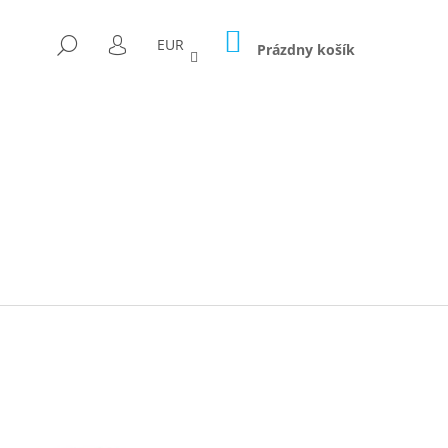
NÁKUPNÝ
HĽADAŤ
EUR
KOŠÍK
Prázdny košík
PRIHLÁSENIE
Nasledujúce
ICA FORAGED