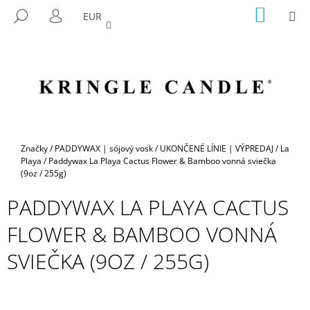
K
Prejsť
NÁKU
M
HĽADAŤ
EUR
na
KOŠÍK
O
PRIHLÁSENIE
SPÄŤ
SPÄŤ
obsah
Š
Í
Č
K
O
P
O
T
Domov
Značky
/
PADDYWAX | sójový vosk
/
UKONČENÉ LÍNIE | VÝPREDAJ
/
La
R
Playa
/
Paddywax La Playa Cactus Flower & Bamboo vonná sviečka
(9oz / 255g)
E
B
PADDYWAX LA PLAYA CACTUS
U
FLOWER & BAMBOO VONNÁ
J
E
SVIEČKA (9OZ / 255G)
T
E
N