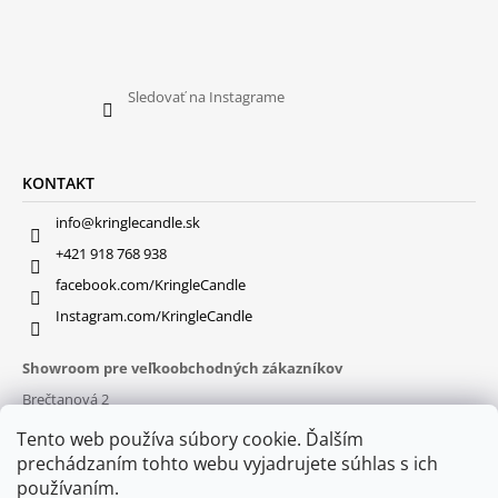
Sledovať na Instagrame
KONTAKT
info@kringlecandle.sk
+421 918 768 938
facebook.com/KringleCandle
Instagram.com/KringleCandle
Showroom pre veľkoobchodných zákazníkov
Brečtanová 2
831 01 Bratislava (
MAPA
)
Tento web používa súbory cookie. Ďalším
Otváracie hodiny
prechádzaním tohto webu vyjadrujete súhlas s ich
pon – pia : 9:30 – 16:00
používaním.