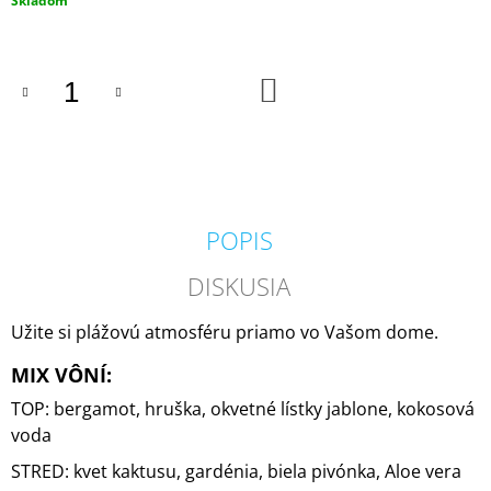
Skladom
M
cena:
E
DO
KRINGLE
KOŠÍKA
CANDLE
GREY
VONNÁ
SVIEČKA
VEĽKÁ
2-
KNÔTOVÁ
POPIS
(624
G)
DISKUSIA
36,90
€
Užite si plážovú atmosféru priamo vo Vašom dome.
MIX VÔNÍ:
TOP: bergamot, hruška, okvetné lístky jablone, kokosová
voda
STRED: kvet kaktusu, gardénia, biela pivónka, Aloe vera