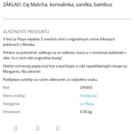
ZÁKLAD: čaj Matcha, konvalinka, vanilka, bambus
VLASTNOSTI PRODUKTU
V línii La Playa nájdete 5 sviežich vôní v originálnych ručne fúkaných
pohároch z Mexika.
Poháre sú jedinečné, odlišujú sa vo veľkosti, tvare a v množstve bubliniek v
skle, čo z nich robí originálne kúsky!
Otočte ochranný papierový kryt a prečítajte si náš najobľúbenejší recept na
Margaritu. Na zdravie!
Paddywax sviečky sú ručne odlievané, zo sójového vosku.
Kód
LP0905
Meno značky
:
Paddywax
Kategória
:
La Playa
Hmotnosť
:
0.45 kg