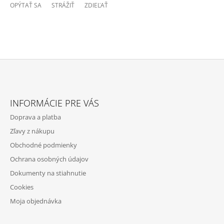
OPÝTAŤ SA
STRÁŽIŤ
ZDIEĽAŤ
Z
Á
INFORMÁCIE PRE VÁS
P
Doprava a platba
Ä
Zľavy z nákupu
T
Obchodné podmienky
I
Ochrana osobných údajov
E
Dokumenty na stiahnutie
Cookies
Moja objednávka