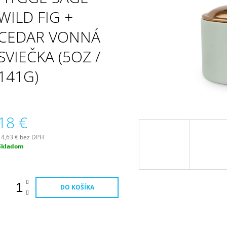
PATCHOULI & VANILLA DIFÚZOR 100 ML
WILDBERRY LAR
(18OZ / 510G)
WILD FIG +
16,90 €
51 €
CEDAR VONNÁ
SVIEČKA (5OZ /
141G)
18 €
14,63 € bez DPH
Jednotková
Skladom
ena:
DO KOŠÍKA