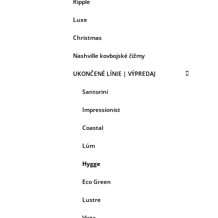
Ripple
Luxe
Christmas
Nashville kovbojské čižmy
UKONČENÉ LÍNIE | VÝPREDAJ
Santorini
Impressionist
Coastal
Lúm
Hygge
Eco Green
Lustre
Vista