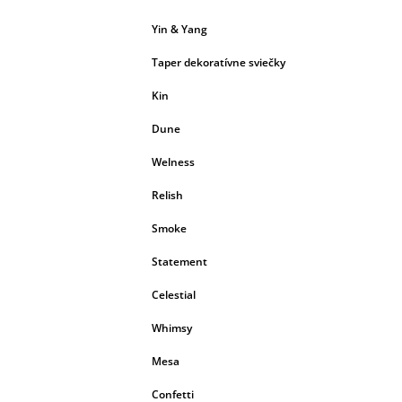
Yin & Yang
Taper dekoratívne sviečky
Kin
Dune
Welness
Relish
Smoke
Statement
Celestial
Whimsy
Mesa
Confetti