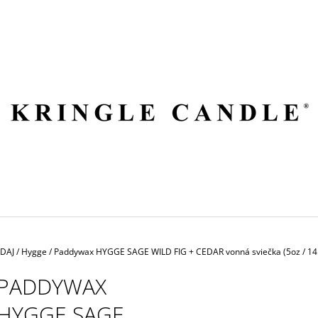
ČO POTREBUJETE NÁJSŤ?
HĽADAŤ
ODPORÚČAME
EDAJ
/
Hygge
/
Paddywax HYGGE SAGE WILD FIG + CEDAR vonná sviečka (5oz / 14
PADDYWAX
HYGGE SAGE
VILA HERMANOS APOTHECARY
VOLUSPA JAPON