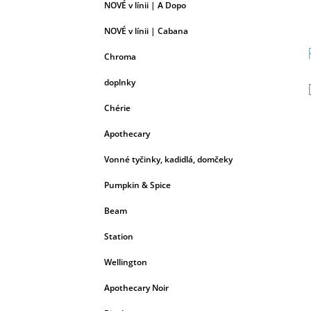
NOVÉ v línii | A Dopo
NOVÉ v línii | Cabana
Chroma
doplnky
Chérie
Apothecary
Vonné tyčinky, kadidlá, domčeky
Pumpkin & Spice
Beam
Station
Wellington
Apothecary Noir