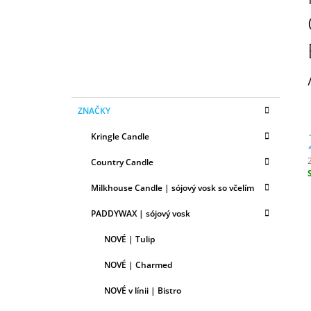
N
50ML
Ý
6,79 €
P
A
N
E
K
Preskočiť
L
ZNAČKY
A
kategórie
T
Kringle Candle
E
G
Country Candle
Ó
R
c
Milkhouse Candle | sójový vosk so včelím
I
E
PADDYWAX | sójový vosk
NOVÉ | Tulip
NOVÉ | Charmed
NOVÉ v línii | Bistro