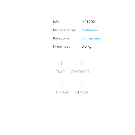
Kód
HS1202
Meno značky
:
Paddywax
Kategória
:
Homestead
Hmotnosť
:
0.5 kg
TLAČ
OPÝTAŤ SA
STRÁŽIŤ
ZDIEĽAŤ