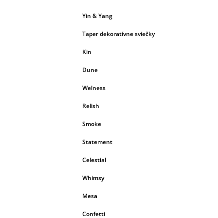
Yin & Yang
Taper dekoratívne sviečky
Kin
Dune
Welness
Relish
Smoke
Statement
Celestial
Whimsy
Mesa
Confetti