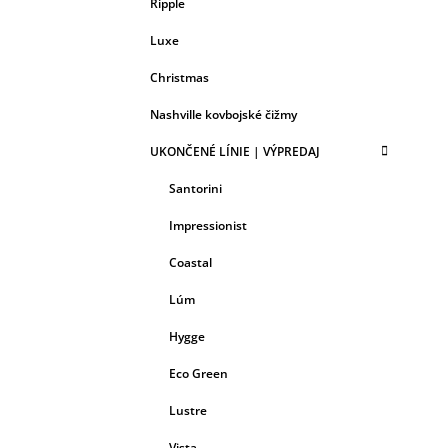
Ripple
Luxe
Christmas
Nashville kovbojské čižmy
UKONČENÉ LÍNIE | VÝPREDAJ
Santorini
Impressionist
Coastal
Lúm
Hygge
Eco Green
Lustre
Vista