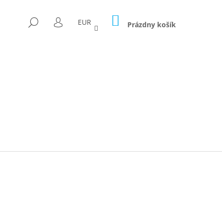
NÁKUPNÝ
HĽADAŤ
EUR
KOŠÍK
Prázdny košík
PRIHLÁSENIE
Nasledujúce
ICA FORAGED