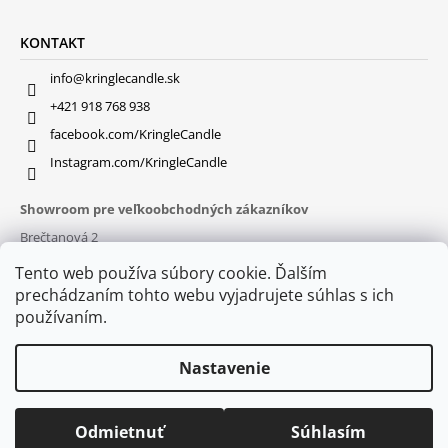
KONTAKT
info@kringlecandle.sk
+421 918 768 938
facebook.com/KringleCandle
Instagram.com/KringleCandle
Showroom pre veľkoobchodných zákazníkov
Brečtanová 2
831 01 Bratislava (
MAPA
)
Tento web používa súbory cookie. Ďalším
Otváracie hodiny
prechádzaním tohto webu vyjadrujete súhlas s ich
pon – pia : 9:30 – 16:00
používaním.
Nastavenie
Odmietnuť
Súhlasím
© 2026 Kringle Candle. Všetky práva vyhradené.
Vytvoril Shoptet