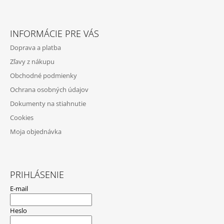
Z
Á
INFORMÁCIE PRE VÁS
P
Doprava a platba
Ä
Zľavy z nákupu
T
Obchodné podmienky
I
Ochrana osobných údajov
E
Dokumenty na stiahnutie
Cookies
Moja objednávka
PRIHLÁSENIE
E-mail
Heslo