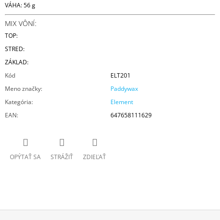
VÁHA: 56 g
MIX VÔNÍ:
TOP:
STRED:
ZÁKLAD:
Kód
ELT201
Meno značky
:
Paddywax
Kategória
:
Element
EAN
:
647658111629
OPÝTAŤ SA
STRÁŽIŤ
ZDIEĽAŤ