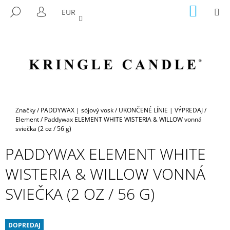
K
Prejsť
NÁKU
M
HĽADAŤ
EUR
na
KOŠÍK
O
PRIHLÁSENIE
SPÄŤ
SPÄŤ
obsah
Š
Í
Č
K
O
P
O
T
Domov
Značky
/
PADDYWAX | sójový vosk
/
UKONČENÉ LÍNIE | VÝPREDAJ
/
R
Element
/
Paddywax ELEMENT WHITE WISTERIA & WILLOW vonná
sviečka (2 oz / 56 g)
E
B
PADDYWAX ELEMENT WHITE
U
WISTERIA & WILLOW VONNÁ
J
E
SVIEČKA (2 OZ / 56 G)
T
E
DOPREDAJ
N