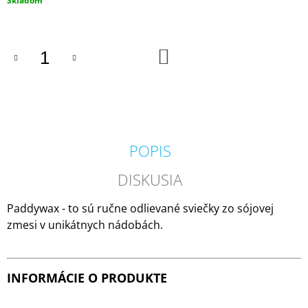
Skladom
M
cena:
E
DO
PADDYWAX
KOŠÍKA
CABANA
BORA
BORA
VONNÁ
SVIEČKA
184G
20
POPIS
€
DISKUSIA
Paddywax - to sú ručne odlievané sviečky zo sójovej
zmesi v unikátnych nádobách.
INFORMÁCIE O PRODUKTE