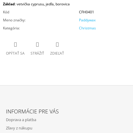
Základ
: vetvička cyprusu, jedľa, borovica
Kód
CFH0401
Meno značky
:
Paddywax
Kategória
:
Christmas
OPÝTAŤ SA
STRÁŽIŤ
ZDIEĽAŤ
Z
Á
INFORMÁCIE PRE VÁS
P
Doprava a platba
Ä
Zľavy z nákupu
T