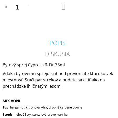
M
DO
KOŠÍKA
E
VILA
HERMANOS
APOTHECARY
PATCHOULI
&
POPIS
VANILLA
DIFÚZOR
DISKUSIA
100
ML
16,90
Bytový sprej Cypress & Fir 73ml
€
Vďaka bytovému spreju si ihneď prevoniate ktorúkoľvek
miestnosť. Stačí par strekov a budete sa cítiť ako na
prechádzke ihličnatým lesom.
MIX VÔNÍ
Top
: bergamot, citrónová kôra, drobné červené ovocie
Stred:
imelové listy, santalové drevo, vanilka