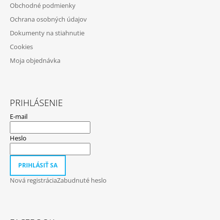
Obchodné podmienky
I
Ochrana osobných údajov
E
Dokumenty na stiahnutie
Cookies
Moja objednávka
PRIHLÁSENIE
E-mail
Heslo
PRIHLÁSIŤ SA
Nová registrácia
Zabudnuté heslo