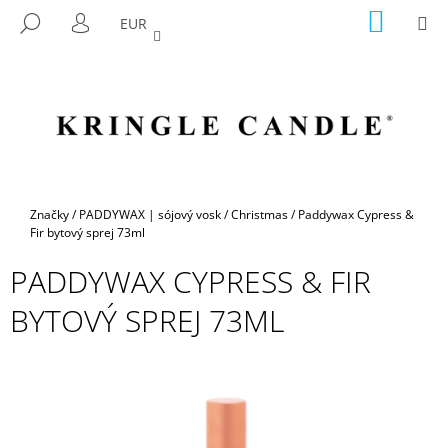
K
Prejsť
NÁKU
M
HĽADAŤ
EUR
na
KOŠÍK
O
PRIHLÁSENIE
SPÄŤ
SPÄŤ
obsah
Š
Í
Č
K
O
P
O
T
Domov
Značky
/
PADDYWAX | sójový vosk
/
Christmas
/
Paddywax Cypress &
R
Fir bytový sprej 73ml
E
PADDYWAX CYPRESS & FIR
B
BYTOVÝ SPREJ 73ML
U
J
E
T
E
N