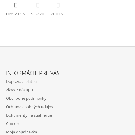
OPÝTAŤ SA
STRÁŽIŤ
ZDIEĽAŤ
Z
Á
INFORMÁCIE PRE VÁS
P
Doprava a platba
Ä
Zľavy z nákupu
T
Obchodné podmienky
I
Ochrana osobných údajov
E
Dokumenty na stiahnutie
Cookies
Moja objednávka