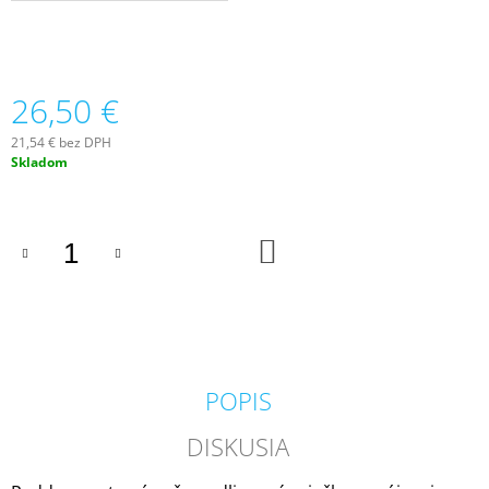
M
E
IPURO
26,50 €
ESSENTIALS
TIME
TO
21,54 € bez DPH
GLOW
Jednotková
Skladom
SVIEČKA
cena:
+
DIFÚZOR
V
DO
DARČEKOVOM
KOŠÍKA
BALENÍ
125G
/
50ML
13,50
€
POPIS
DISKUSIA