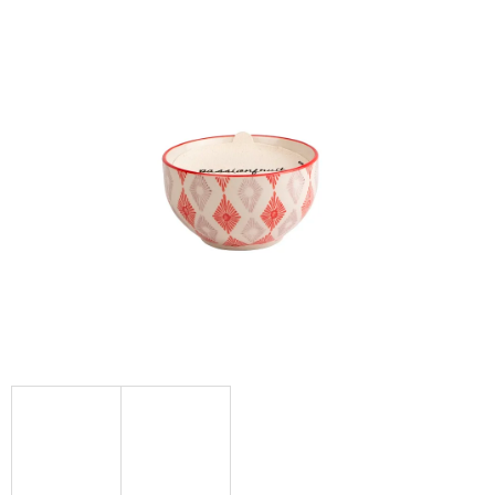
Á
J
S
Ť
?
HĽADAŤ
O
D
P
O
R
Ú
Č
A