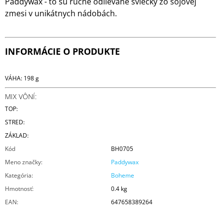
Paddywax - to sú ručne odlievané sviečky zo sójovej
zmesi v unikátnych nádobách.
INFORMÁCIE O PRODUKTE
VÁHA: 198 g
MIX VÔNÍ:
TOP:
STRED:
ZÁKLAD:
Kód
BH0705
Meno značky
:
Paddywax
Kategória
:
Boheme
Hmotnosť
:
0.4 kg
EAN
:
647658389264