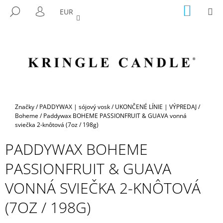
K
Prejsť
NÁKU
M
HĽADAŤ
EUR
na
KOŠÍK
O
PRIHLÁSENIE
SPÄŤ
SPÄŤ
obsah
Š
Í
Č
K
O
P
O
T
Domov
Značky
/
PADDYWAX | sójový vosk
/
UKONČENÉ LÍNIE | VÝPREDAJ
/
R
Boheme
/
Paddywax BOHEME PASSIONFRUIT & GUAVA vonná
sviečka 2-knôtová (7oz / 198g)
E
B
PADDYWAX BOHEME
U
PASSIONFRUIT & GUAVA
J
E
VONNÁ SVIEČKA 2-KNÔTOVÁ
T
(7OZ / 198G)
E
N