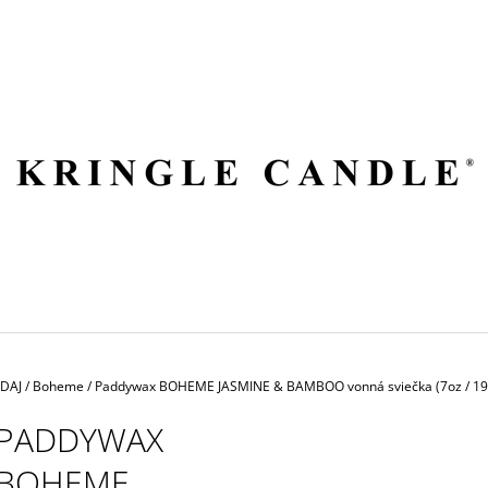
ČO POTREBUJETE NÁJSŤ?
HĽADAŤ
ODPORÚČAME
EDAJ
/
Boheme
/
Paddywax BOHEME JASMINE & BAMBOO vonná sviečka (7oz / 19
PADDYWAX
BOHEME
VILA HERMANOS APOTHECARY
VOLUSPA JAPON