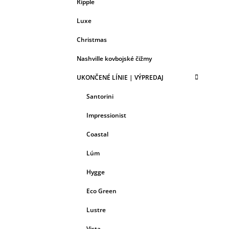
Ripple
Luxe
Christmas
Nashville kovbojské čižmy
UKONČENÉ LÍNIE | VÝPREDAJ
Santorini
Impressionist
Coastal
Lúm
Hygge
Eco Green
Lustre
Vista