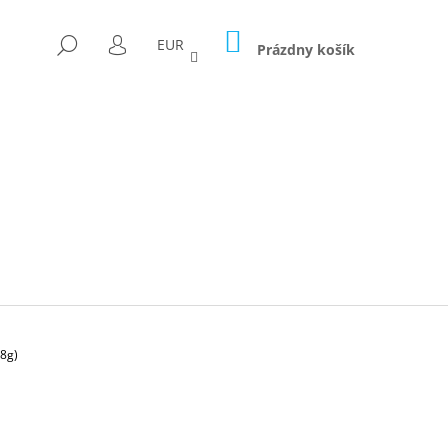
NÁKUPNÝ
HĽADAŤ
EUR
KOŠÍK
Prázdny košík
PRIHLÁSENIE
8g)
Nasledujúce
ICA FORAGED