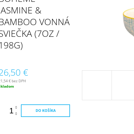
PATCHOULI & VANILLA DIFÚZOR 100 ML
WILDBERRY LAR
(18OZ / 510G)
JASMINE &
16,90 €
51 €
BAMBOO VONNÁ
SVIEČKA (7OZ /
198G)
26,50 €
21,54 € bez DPH
Jednotková
Skladom
ena:
DO KOŠÍKA