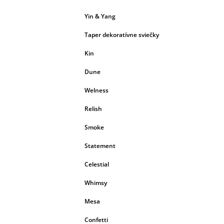
Yin & Yang
Taper dekoratívne sviečky
Kin
Dune
Welness
Relish
Smoke
Statement
Celestial
Whimsy
Mesa
Confetti