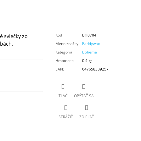
Kód
BH0704
é sviečky zo
obách.
Meno značky
:
Paddywax
Kategória
:
Boheme
Hmotnosť
:
0.4 kg
EAN
:
647658389257
TLAČ
OPÝTAŤ SA
STRÁŽIŤ
ZDIEĽAŤ