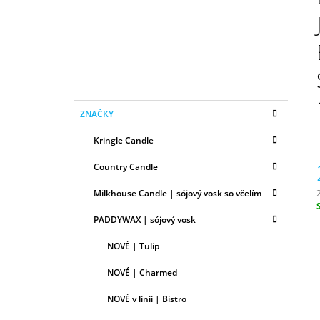
N
50ML
Ý
6,79 €
P
A
N
E
K
Preskočiť
L
ZNAČKY
A
kategórie
T
Kringle Candle
E
G
Country Candle
Ó
R
Milkhouse Candle | sójový vosk so včelím
I
E
c
PADDYWAX | sójový vosk
NOVÉ | Tulip
NOVÉ | Charmed
NOVÉ v línii | Bistro