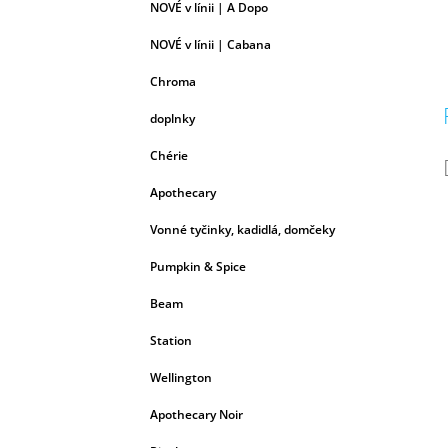
NOVÉ v línii | A Dopo
NOVÉ v línii | Cabana
Chroma
doplnky
Chérie
Apothecary
Vonné tyčinky, kadidlá, domčeky
Pumpkin & Spice
Beam
Station
Wellington
Apothecary Noir