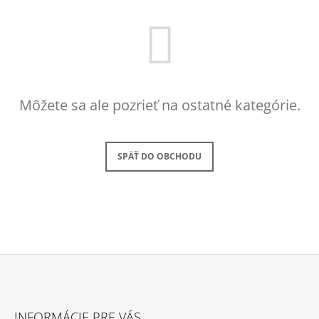
Á
J
S
Ť
?
Môžete sa ale pozrieť na ostatné kategórie.
SPÄŤ DO OBCHODU
HĽADAŤ
O
D
P
O
R
Z
Ú
Č
Á
INFORMÁCIE PRE VÁS
A