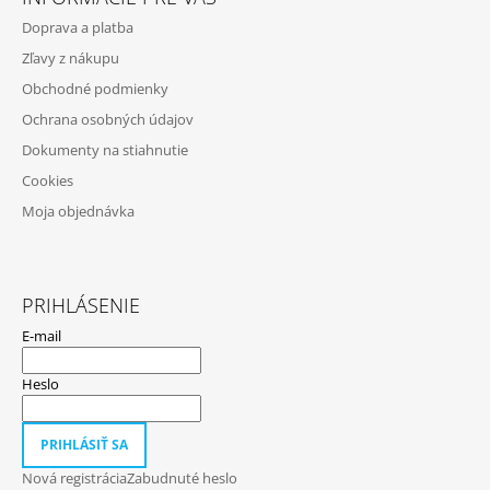
P
M
Doprava a platba
Ä
E
Zľavy z nákupu
T
PADDYWAX
Obchodné podmienky
I
CABANA
Ochrana osobných údajov
E
BORA
BORA
Dokumenty na stiahnutie
VONNÁ
SVIEČKA
Cookies
184G
Moja objednávka
20
€
PRIHLÁSENIE
E-mail
Heslo
PRIHLÁSIŤ SA
Nová registrácia
Zabudnuté heslo