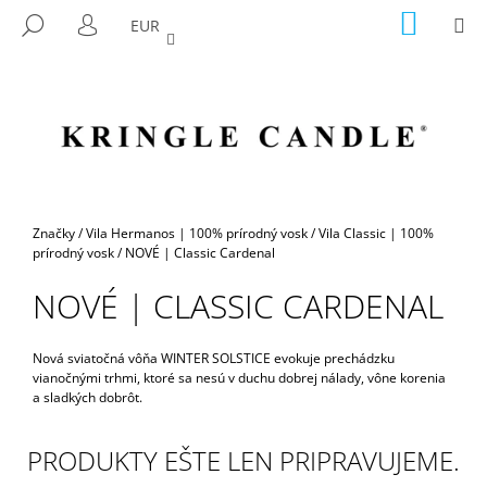
K
Prejsť
NÁKU
M
HĽADAŤ
EUR
na
KOŠÍK
O
PRIHLÁSENIE
SPÄŤ
SPÄŤ
obsah
Š
Í
Č
K
O
P
O
T
Domov
Značky
/
Vila Hermanos | 100% prírodný vosk
/
Vila Classic | 100%
R
prírodný vosk
/
NOVÉ | Classic Cardenal
E
NOVÉ | CLASSIC CARDENAL
B
U
Nová sviatočná vôňa WINTER SOLSTICE evokuje prechádzku
J
vianočnými trhmi, ktoré sa nesú v duchu dobrej nálady, vône korenia
E
a sladkých dobrôt.
T
E
PRODUKTY EŠTE LEN PRIPRAVUJEME.
N