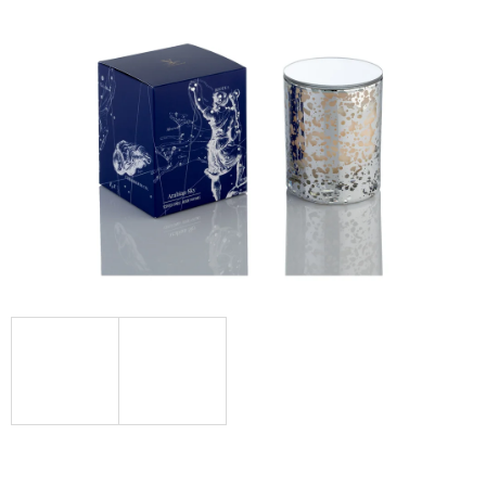
Á
J
S
Ť
?
HĽADAŤ
O
D
P
O
R
Ú
Č
A