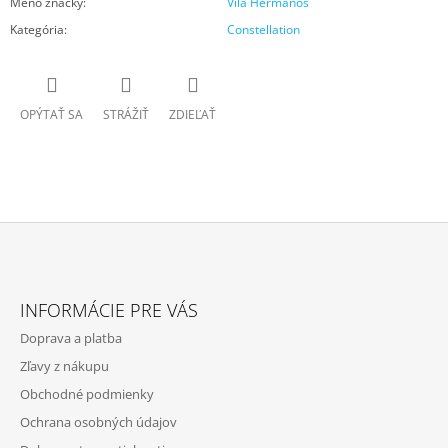
Meno značky
:
Vila Hermanos
Kategória
:
Constellation
OPÝTAŤ SA
STRÁŽIŤ
ZDIEĽAŤ
Z
Á
INFORMÁCIE PRE VÁS
P
Doprava a platba
Ä
Zľavy z nákupu
T
Obchodné podmienky
I
Ochrana osobných údajov
E