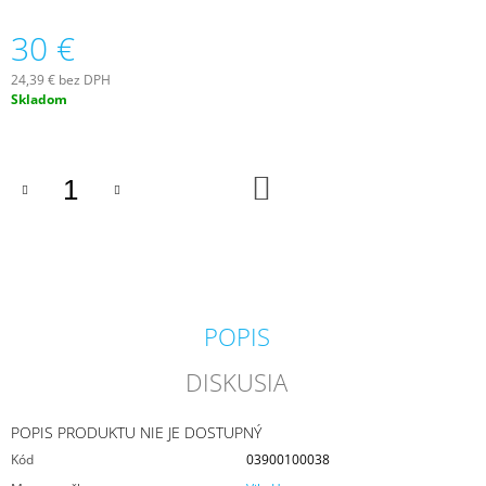
M
30 €
E
24,39 € bez DPH
MILKHOUSE
Jednotková
Skladom
CANDLE
cena:
BROWN
BUTTER
PUMPKIN
VONNÁ
DO
KOŠÍKA
SVIEČKA
BUTTER
JAR
(624
G)
34,95
€
POPIS
Pôvodne:
36,95
€
DISKUSIA
POPIS PRODUKTU NIE JE DOSTUPNÝ
Kód
03900100038