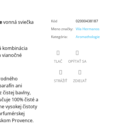
Kód
02000438187
le
vonná sviečka
Meno značky
:
Vila Hermanos
Kategória
:
Aromathologie
á kombinácia
a vianočné
TLAČ
OPÝTAŤ SA
írodného
STRÁŽIŤ
ZDIEĽAŤ
arafín ani
 čistej bavlny,
čuje 100% čisté a
e vysokej čistoty
arfumérskej
zskom Provence.