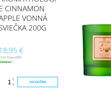
PATCHOULI & VANILLA DIFÚZOR 100 ML
WILDBERRY LAR
(18OZ / 510G)
E CINNAMON
16,90 €
51 €
APPLE VONNÁ
SVIEČKA 200G
18,95 €
15,41 € bez DPH
Jednotková
Skladom
ena:
DO KOŠÍKA