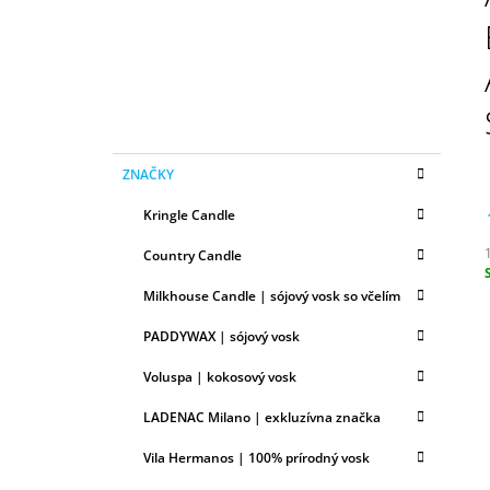
N
50ML
Ý
6,79 €
P
A
N
E
K
Preskočiť
L
ZNAČKY
A
kategórie
T
Kringle Candle
E
G
Country Candle
Ó
R
c
Milkhouse Candle | sójový vosk so včelím
I
E
PADDYWAX | sójový vosk
Voluspa | kokosový vosk
LADENAC Milano | exkluzívna značka
Vila Hermanos | 100% prírodný vosk