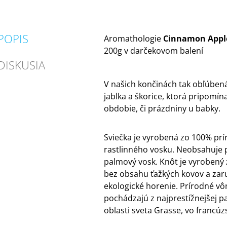
POPIS
Aromathologie
Cinnamon App
200g v darčekovom balení
DISKUSIA
V našich končinách tak obľúben
jablka a škorice, ktorá pripomín
obdobie, či prázdniny u babky.
Sviečka je vyrobená zo 100% pr
rastlinného vosku. Neobsahuje p
palmový vosk. Knôt je vyrobený z
bez obsahu ťažkých kovov a zaru
ekologické horenie. Prírodné vôn
pochádzajú z najprestížnejšej p
oblasti sveta Grasse, vo francú