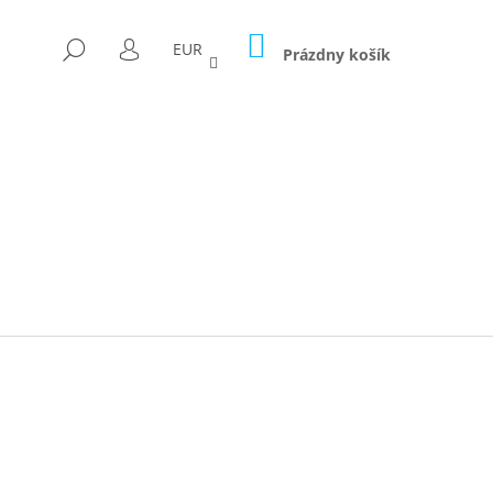
NÁKUPNÝ
HĽADAŤ
EUR
KOŠÍK
Prázdny košík
PRIHLÁSENIE
Nasledujúce
ICA FORAGED