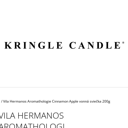
ČO POTREBUJETE NÁJSŤ?
HĽADAŤ
ODPORÚČAME
e
/
Vila Hermanos Aromathologie Cinnamon Apple vonná sviečka 200g
VILA HERMANOS
AROMATHOLOGI
VILA HERMANOS APOTHECARY
VOLUSPA JAPON