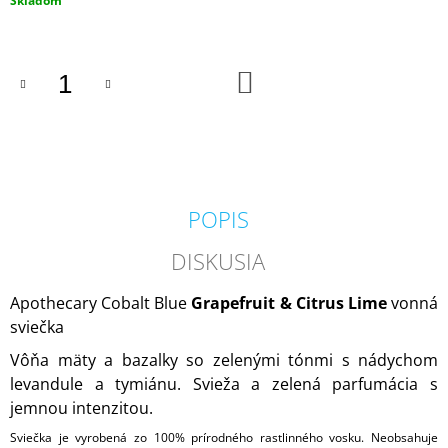
Skladom
M
cena:
E
DO
IPURO
KOŠÍKA
ESSENTIALS
BLACK
BAMBOO
50ML
6,79
€
POPIS
DISKUSIA
Apothecary Cobalt Blue
Grapefruit & Citrus Lime
vonná
sviečka
Vôňa mäty a bazalky so zelenými tónmi s nádychom
levandule a tymiánu. Svieža a zelená parfumácia s
jemnou intenzitou.
Sviečka je vyrobená zo 100% prírodného rastlinného vosku. Neobsahuje