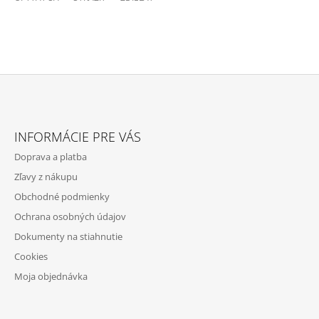
Z
Á
INFORMÁCIE PRE VÁS
P
Doprava a platba
Ä
Zľavy z nákupu
T
Obchodné podmienky
I
Ochrana osobných údajov
E
Dokumenty na stiahnutie
Cookies
Moja objednávka