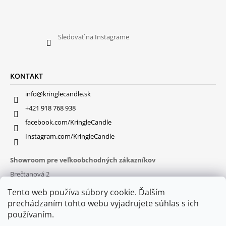
Sledovať na Instagrame
KONTAKT
info@kringlecandle.sk
+421 918 768 938
facebook.com/KringleCandle
Instagram.com/KringleCandle
Showroom pre veľkoobchodných zákazníkov
Brečtanová 2
831 01 Bratislava (
MAPA
)
Tento web používa súbory cookie. Ďalším
Otváracie hodiny
prechádzaním tohto webu vyjadrujete súhlas s ich
pon – pia : 9:30 – 16:00
používaním.