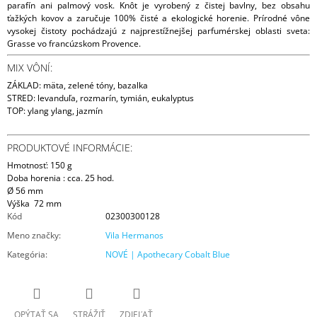
parafín ani palmový vosk. Knôt je vyrobený z čistej bavlny, bez obsahu
ťažkých kovov a zaručuje 100% čisté a ekologické horenie. Prírodné vône
vysokej čistoty pochádzajú z najprestížnejšej parfumérskej oblasti sveta:
Grasse vo francúzskom Provence.
MIX VÔNÍ:
ZÁKLAD:
mäta, zelené tóny, bazalka
STRED: l
evanduľa, rozmarín, tymián, eukalyptus
TOP:
ylang ylang, jazmín
PRODUKTOVÉ INFORMÁCIE:
Hmotnosť: 150 g
Doba horenia : cca. 25 hod.
Ø 56 mm
Výška 72 mm
Kód
02300300128
Meno značky
:
Vila Hermanos
Kategória
:
NOVÉ | Apothecary Cobalt Blue
OPÝTAŤ SA
STRÁŽIŤ
ZDIEĽAŤ