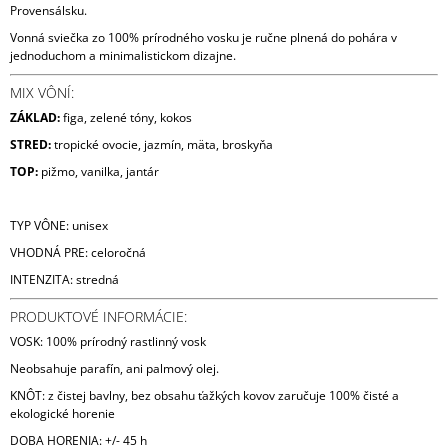
Provensálsku.
Vonná sviečka zo 100% prírodného vosku je ručne plnená do pohára v
jednoduchom a minimalistickom dizajne.
MIX VÔNÍ:
ZÁKLAD:
figa, zelené tóny, kokos
STRED:
tropické ovocie, jazmín, mäta, broskyňa
TOP:
pižmo, vanilka, jantár
TYP VÔNE: unisex
VHODNÁ PRE: celoročná
INTENZITA: stredná
PRODUKTOVÉ INFORMÁCIE:
VOSK: 100% prírodný rastlinný vosk
Neobsahuje parafín, ani palmový olej.
KNÔT: z čistej bavlny, bez obsahu ťažkých kovov zaručuje 100% čisté a
ekologické horenie
DOBA HORENIA: +/- 45 h