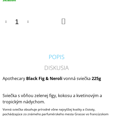
Skladom
M
cena:
E
DO
IPURO
KOŠÍKA
ESSENTIALS
TIME
TO
GLOW
SVIEČKA
+
DIFÚZOR
POPIS
V
DARČEKOVOM
BALENÍ
DISKUSIA
125G
/
50ML
Apothecary
Black Fig & Neroli
vonná sviečka
225g
13,50
€
Sviečka s vôňou zelenej figy, kokosu a kvetinovým a
tropickým nádychom.
Vonná sviečka obsahuje prírodné vône najvyššej kvality a čistoty,
pochádzajúce zo známeho parfumérskeho mesta Grasse vo francúzskom