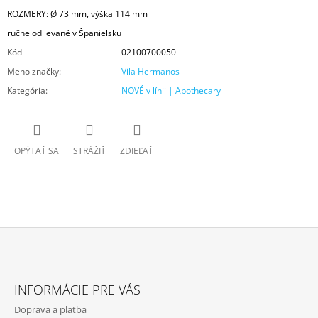
ROZMERY: Ø 73 mm, výška 114 mm
ručne odlievané v Španielsku
Kód
02100700050
Meno značky
:
Vila Hermanos
Kategória
:
NOVÉ v línii | Apothecary
OPÝTAŤ SA
STRÁŽIŤ
ZDIEĽAŤ
Z
Á
INFORMÁCIE PRE VÁS
P
Doprava a platba