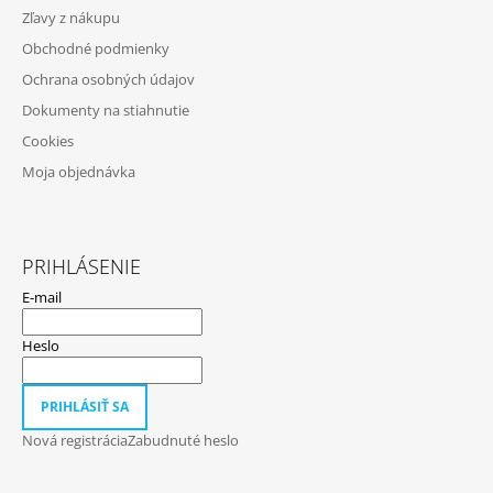
Ä
Zľavy z nákupu
T
Obchodné podmienky
I
Ochrana osobných údajov
E
Dokumenty na stiahnutie
Cookies
Moja objednávka
PRIHLÁSENIE
E-mail
Heslo
PRIHLÁSIŤ SA
Nová registrácia
Zabudnuté heslo