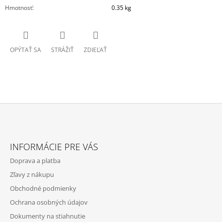
Hmotnosť
:
0.35 kg
OPÝTAŤ SA
STRÁŽIŤ
ZDIEĽAŤ
Z
Á
INFORMÁCIE PRE VÁS
P
Doprava a platba
Ä
Zľavy z nákupu
T
Obchodné podmienky
I
Ochrana osobných údajov
E
Dokumenty na stiahnutie