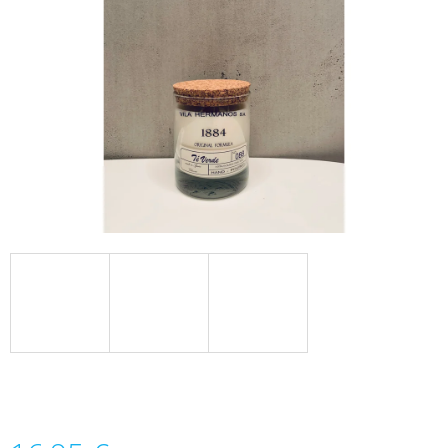
Á
J
S
Ť
?
HĽADAŤ
O
D
P
O
R
Ú
Č
A