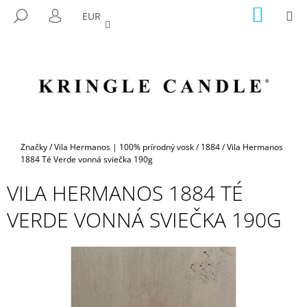
K
Prejsť
NÁKU
M
HĽADAŤ
EUR
na
KOŠÍK
O
PRIHLÁSENIE
SPÄŤ
SPÄŤ
obsah
Š
Í
Č
K
O
P
O
T
Domov
Značky
/
Vila Hermanos | 100% prírodný vosk
/
1884
/
Vila Hermanos
R
1884 Té Verde vonná sviečka 190g
E
VILA HERMANOS 1884 TÉ
B
VERDE VONNÁ SVIEČKA 190G
U
J
E
T
E
N