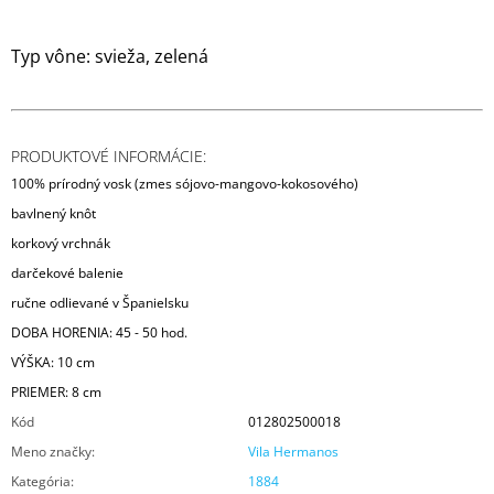
Typ vône: svieža, zelená
PRODUKTOVÉ INFORMÁCIE:
100% prírodný vosk (zmes sójovo-mangovo-kokosového)
bavlnený knôt
korkový vrchnák
darčekové balenie
ručne odlievané v Španielsku
DOBA HORENIA: 45 - 50 hod.
VÝŠKA: 10 cm
PRIEMER: 8 cm
Kód
012802500018
Meno značky
:
Vila Hermanos
Kategória
:
1884