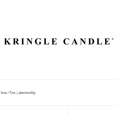
ČO POTREBUJETE NÁJSŤ?
HĽADAŤ
ODPORÚČAME
línia
/
Tins | plechovičky
V
VILA HERMANOS APOTHECARY
VOLUSPA JAPON
Ý