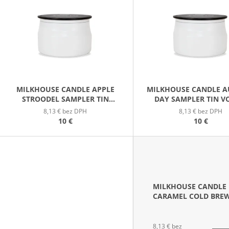
PATCHOULI & VANILLA DIFÚZOR 100 ML
WILDBERRY LAR
P
(18OZ / 510G)
16,90 €
51 €
S
P
R
O
D
MILKHOUSE CANDLE APPLE
MILKHOUSE CANDLE 
STROODEL SAMPLER TIN
DAY SAMPLER TIN 
U
VONNÁ SVIEČKA V
SVIEČKA V PLECHOVIČ
8,13 € bez DPH
8,13 € bez DPH
K
PLECHOVIČKE 42G
10 €
10 €
T
O
V
MILKHOUSE CANDLE
CARAMEL COLD BRE
SAMPLER TIN VONNÁ
SVIEČKA V PLECHOVI
42G
8,13 € bez