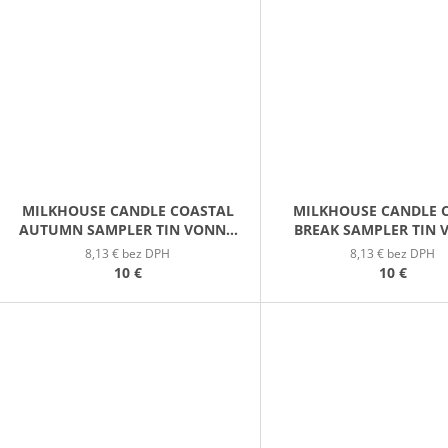
MILKHOUSE CANDLE COASTAL
MILKHOUSE CANDLE 
AUTUMN SAMPLER TIN VONNÁ
BREAK SAMPLER TIN
SVIEČKA V PLECHOVIČKE 42G
SVIEČKA V PLECHOVIČ
8,13 € bez DPH
8,13 € bez DPH
10 €
10 €