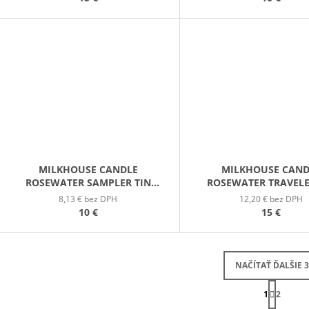
MILKHOUSE CANDLE
MILKHOUSE CAND
ROSEWATER SAMPLER TIN
ROSEWATER TRAVELE
VONNÁ SVIEČKA V
VONNÁ SVIEČKA
8,13 € bez DPH
12,20 € bez DPH
PLECHOVIČKE 42G
PLECHOVIČKE 10
10 €
15 €
NAČÍTAŤ ĎALŠIE 3
S
1
T
2
O
R