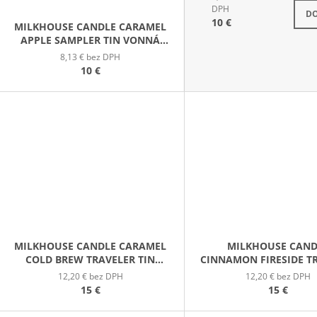
S
DPH
DO
10 €
MILKHOUSE CANDLE CARAMEL
APPLE SAMPLER TIN VONNÁ
SVIEČKA V PLECHOVIČKE 42G
8,13 € bez DPH
10 €
MILKHOUSE CANDLE CARAMEL
MILKHOUSE CAND
COLD BREW TRAVELER TIN
CINNAMON FIRESIDE T
VONNÁ SVIEČKA V
TIN VONNÁ SVIEČK
12,20 € bez DPH
12,20 € bez DPH
PLECHOVIČKE 106G
PLECHOVIČKE 10
15 €
15 €