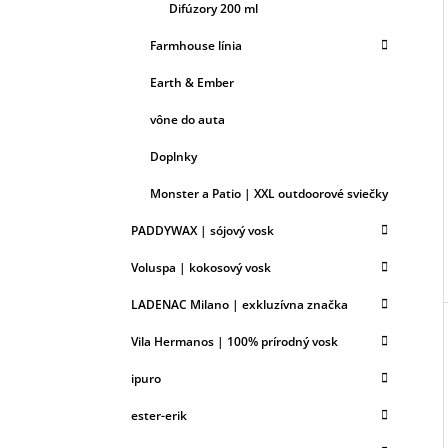
Difúzory 200 ml
Farmhouse línia
Earth & Ember
vône do auta
Doplnky
Monster a Patio | XXL outdoorové sviečky
PADDYWAX | sójový vosk
Voluspa | kokosový vosk
LADENAC Milano | exkluzívna značka
Vila Hermanos | 100% prírodný vosk
ipuro
ester-erik