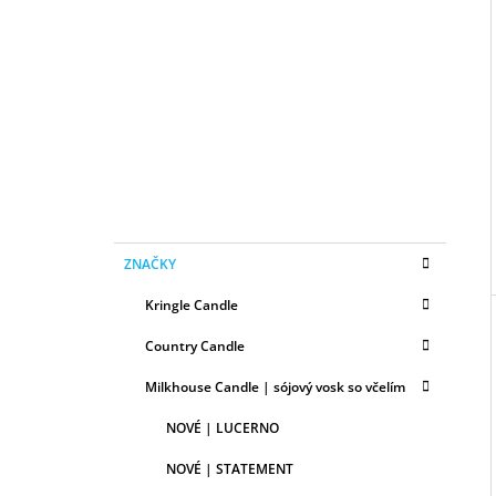
B
50ML
O
6,79 €
I
Č
N
Ý
P
A
N
E
K
Preskočiť
L
ZNAČKY
A
kategórie
T
Kringle Candle
E
G
Country Candle
Ó
R
Milkhouse Candle | sójový vosk so včelím
I
E
NOVÉ | LUCERNO
NOVÉ | STATEMENT