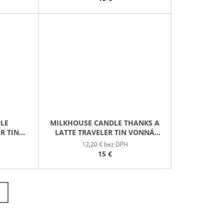
LE
MILKHOUSE CANDLE THANKS A
R TIN
LATTE TRAVELER TIN VONNÁ
 V
SVIEČKA V PLECHOVIČKE 106G
12,20 € bez DPH
6G
15 €