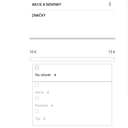
AKCIE A NOVINKY
ZNAČKY
10
€
15
€
Na sklade
5
Akcia
0
Novinka
0
Tip
0