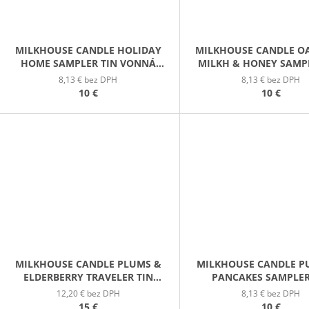
MILKHOUSE CANDLE HOLIDAY
MILKHOUSE CANDLE O
HOME SAMPLER TIN VONNÁ
MILKH & HONEY SAMP
SVIEČKA V PLECHOVIČKE 42G
VONNÁ SVIEČKA
8,13 € bez DPH
8,13 € bez DPH
PLECHOVIČKE 42
10 €
10 €
MILKHOUSE CANDLE PLUMS &
MILKHOUSE CANDLE P
ELDERBERRY TRAVELER TIN
PANCAKES SAMPLER
VONNÁ SVIEČKA V
VONNÁ SVIEČKA
12,20 € bez DPH
8,13 € bez DPH
PLECHOVIČKE 106G
PLECHOVIČKE 42
15 €
10 €