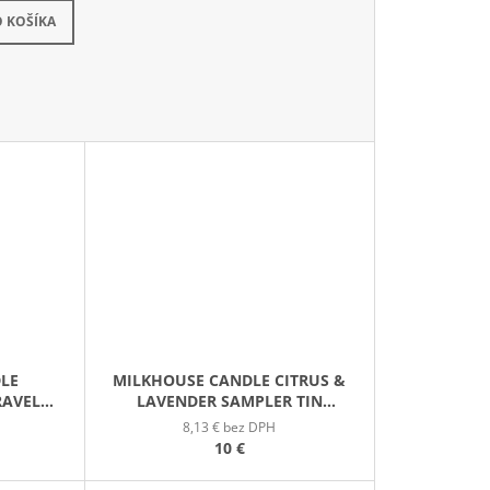
kladom
 KOŠÍKA
LE
MILKHOUSE CANDLE CITRUS &
RAVELER
LAVENDER SAMPLER TIN
A V
VONNÁ SVIEČKA V
8,13 € bez DPH
6G
PLECHOVIČKE 42G
10 €