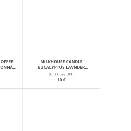
COFFEE
MILKHOUSE CANDLE
 VONNÁ
EUCALYPTUS LAVNDER
KE 42G
SAMPLER TIN VONNÁ SVIEČKA V
8,13 € bez DPH
PLECHOVIČKE 42G
10 €