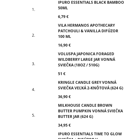
IPURO ESSENTIALS BLACK BAMBOO
50ML
6,79 €
VILA HERMANOS APOTHECARY
PATCHOULI & VANILLA DIFÚZOR
100 ML
16,90 €
VOLUSPA JAPONICA FORAGED
WILDBERRY LARGE JAR VONNÁ
SVIEČKA (18OZ / 510G)
51 €
KRINGLE CANDLE GREY VONNÁ
SVIEČKA VEĽKÁ 2-KNÔTOVÁ (624 G)
36,90 €
MILKHOUSE CANDLE BROWN
BUTTER PUMPKIN VONNÁ SVIEČKA
BUTTER JAR (624 G)
34,95 €
IPURO ESSENTIALS TIME TO GLOW