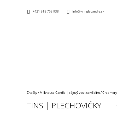
K
Prejsť
na
O
SPÄŤ
SPÄŤ
+421 918 768 938
info@kringlecandle.sk
obsah
DO
DO
Š
OBCHODU
OBCHODU
Í
K
Domov
Značky
/
Milkhouse Candle | sójový vosk so včelím
/
Creamery 
TINS | PLECHOVIČKY
IPURO ESSENTIALS BLACK BAMBOO