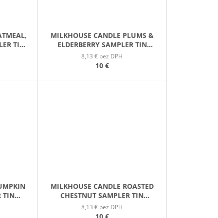
ATMEAL,
MILKHOUSE CANDLE PLUMS &
LER TIN
ELDERBERRY SAMPLER TIN
 V
VONNÁ SVIEČKA V
8,13 € bez DPH
G
PLECHOVIČKE 42G
10 €
UMPKIN
MILKHOUSE CANDLE ROASTED
 TIN
CHESTNUT SAMPLER TIN
 V
VONNÁ SVIEČKA V
8,13 € bez DPH
G
PLECHOVIČKE 42G
10 €