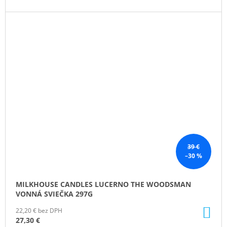
39 €
–30 %
MILKHOUSE CANDLES LUCERNO THE WOODSMAN
VONNÁ SVIEČKA 297G
DO
22,20 € bez DPH
KO
27,30 €