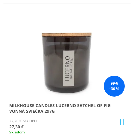
39 €
–30 %
MILKHOUSE CANDLES LUCERNO SATCHEL OF FIG
VONNÁ SVIEČKA 297G
DO
22,20 € bez DPH
KO
27,30 €
Skladom