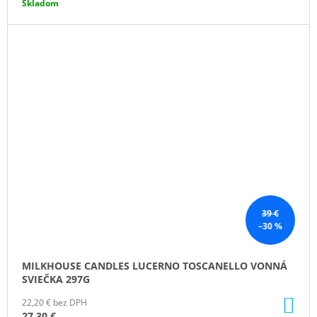
Skladom
39 €
–30 %
MILKHOUSE CANDLES LUCERNO TOSCANELLO VONNÁ
SVIEČKA 297G
DO
22,20 € bez DPH
KO
27,30 €