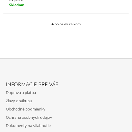
Skladom
4
položiek celkom
O
V
L
Á
D
A
C
I
E
Z
P
Á
R
INFORMÁCIE PRE VÁS
P
V
Doprava a platba
K
Ä
Y
Zľavy z nákupu
T
V
Obchodné podmienky
Ý
I
P
Ochrana osobných údajov
E
I
Dokumenty na stiahnutie
S