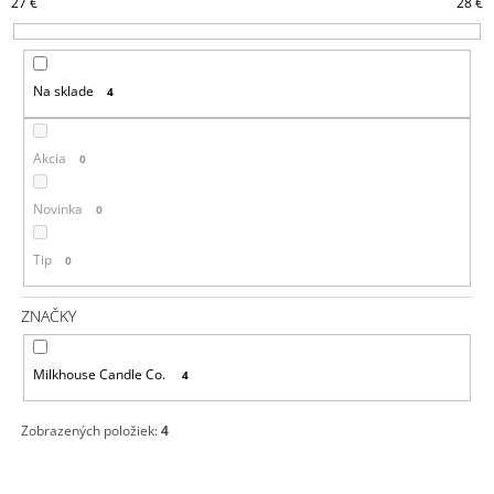
27
€
28
€
I
Á
E
J
P
S
Na sklade
4
R
Ť
O
?
D
Akcia
0
U
K
Novinka
0
T
HĽADAŤ
Tip
0
O
V
ZNAČKY
O
D
Milkhouse Candle Co.
4
P
O
R
Zobrazených položiek:
4
Ú
Č
A