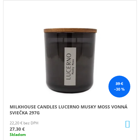
V
M
Ý
E
P
VILA
I
HERMANOS
S
APOTHECARY
PATCHOULI
P
&
R
VANILLA
DIFÚZOR
O
100
D
ML
U
16,90
€
K
39 €
–30 %
T
O
MILKHOUSE CANDLES LUCERNO MUSKY MOSS VONNÁ
V
SVIEČKA 297G
DO
22,20 € bez DPH
KO
27,30 €
Skladom