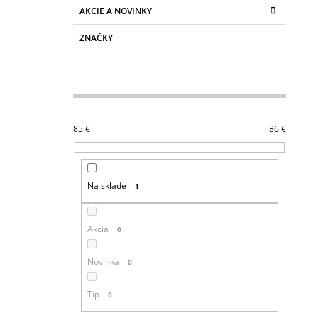
AKCIE A NOVINKY
ZNAČKY
85
€
86
€
Na sklade
1
Akcia
0
Novinka
0
Tip
0