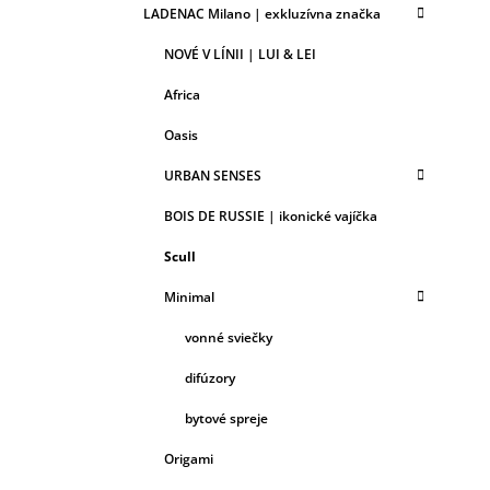
LADENAC Milano | exkluzívna značka
NOVÉ V LÍNII | LUI & LEI
Africa
Oasis
URBAN SENSES
BOIS DE RUSSIE | ikonické vajíčka
Scull
Minimal
vonné sviečky
difúzory
bytové spreje
Origami