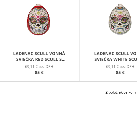
PATCHOULI & VANILLA DIFÚZOR 100 ML
WILDBERRY LAR
P
(18OZ / 510G)
16,90 €
51 €
S
P
R
O
D
LADENAC SCULL VONNÁ
LADENAC SCULL V
SVIEČKA RED SCULL S
SVIEČKA WHITE SCU
U
OZDOBNÝMI KAMIENKAMI (220
OZDOBNÝMI KAMIENKA
69,11 € bez DPH
69,11 € bez DPH
K
G) V DARČEKOVOM BALENÍ
G) V DARČEKOVOM B
85 €
85 €
T
O
V
2
položiek celkom
O
V
L
Á
D
A
C
I