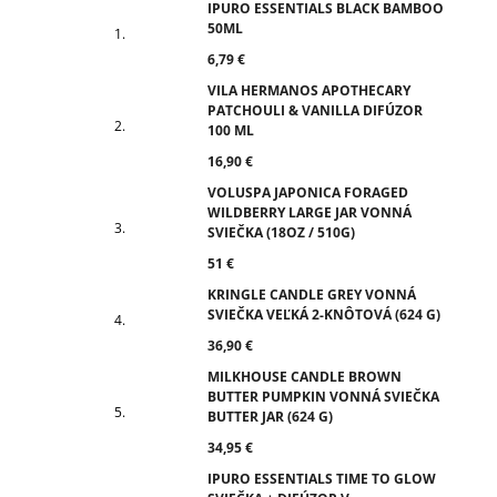
IPURO ESSENTIALS BLACK BAMBOO
50ML
6,79 €
VILA HERMANOS APOTHECARY
PATCHOULI & VANILLA DIFÚZOR
100 ML
16,90 €
VOLUSPA JAPONICA FORAGED
WILDBERRY LARGE JAR VONNÁ
SVIEČKA (18OZ / 510G)
51 €
KRINGLE CANDLE GREY VONNÁ
SVIEČKA VEĽKÁ 2-KNÔTOVÁ (624 G)
36,90 €
MILKHOUSE CANDLE BROWN
BUTTER PUMPKIN VONNÁ SVIEČKA
BUTTER JAR (624 G)
34,95 €
IPURO ESSENTIALS TIME TO GLOW