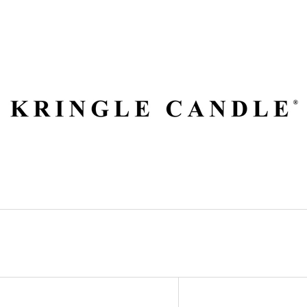
ČO POTREBUJETE NÁJSŤ?
HĽADAŤ
ODPORÚČAME
V
VILA HERMANOS APOTHECARY
VOLUSPA JAPON
Ý