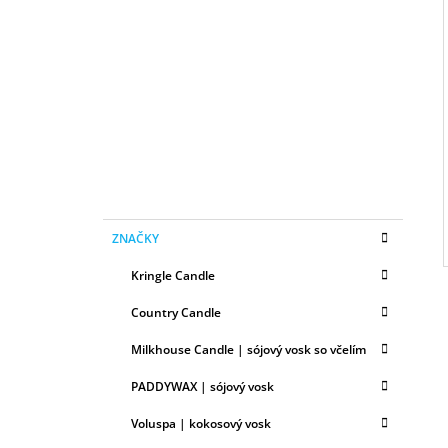
B
50ML
O
6,79 €
I
Č
N
Ý
P
A
N
E
K
Preskočiť
L
ZNAČKY
A
kategórie
T
Kringle Candle
E
G
Country Candle
Ó
R
Milkhouse Candle | sójový vosk so včelím
I
E
PADDYWAX | sójový vosk
Voluspa | kokosový vosk