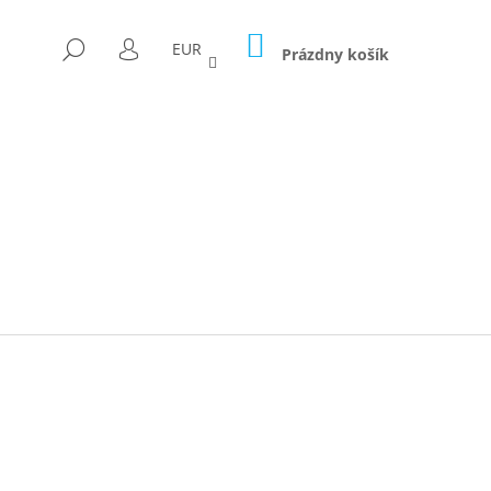
NÁKUPNÝ
HĽADAŤ
EUR
KOŠÍK
Prázdny košík
PRIHLÁSENIE
Nasledujúce
ICA FORAGED