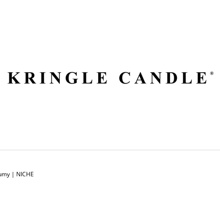
ČO POTREBUJETE NÁJSŤ?
HĽADAŤ
ODPORÚČAME
umy | NICHE
VILA HERMANOS APOTHECARY
VOLUSPA JAPON