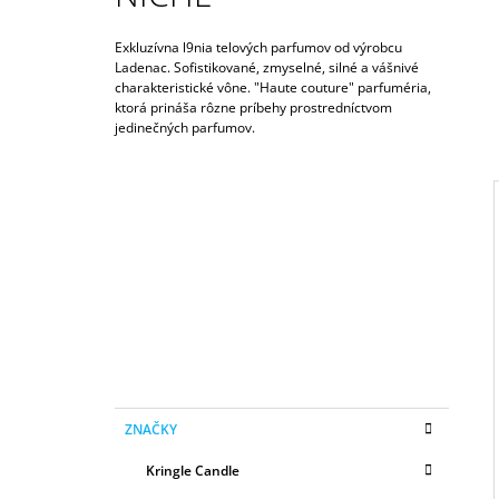
50ML
6,79 €
Exkluzívna l9nia telových parfumov od výrobcu
Ladenac.
Sofistikované, zmyselné, silné a vášnivé
charakteristické vône.
"
Haute couture" parfuméria,
ktorá prináša rôzne príbehy prostredníctvom
jedinečných parfumov.
B
O
Č
N
I
Ý
P
A
N
E
K
Preskočiť
L
ZNAČKY
A
kategórie
T
Kringle Candle
E