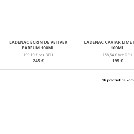
LADENAC ÉCRIN DE VETIVER
LADENAC CAVIAR LIME
PARFUM 100ML
100ML
199,19 € bez DPH
158,54 € bez DPH
245 €
195 €
16
položiek celkom
O
V
L
Á
D
A
C
I
E
P