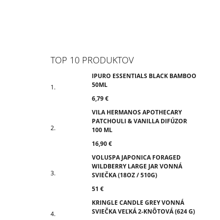
TOP 10 PRODUKTOV
IPURO ESSENTIALS BLACK BAMBOO
50ML
6,79 €
VILA HERMANOS APOTHECARY
PATCHOULI & VANILLA DIFÚZOR
100 ML
16,90 €
VOLUSPA JAPONICA FORAGED
WILDBERRY LARGE JAR VONNÁ
SVIEČKA (18OZ / 510G)
51 €
KRINGLE CANDLE GREY VONNÁ
SVIEČKA VEĽKÁ 2-KNÔTOVÁ (624 G)