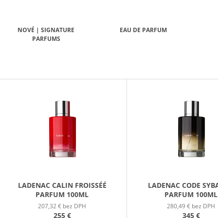
PATCHOULI & VANILLA DIFÚZOR 100 ML
WILDBERRY LAR
(18OZ / 510G)
16,90 €
51 €
NOVÉ | SIGNATURE
EAU DE PARFUM
PARFUMS
V
Ý
P
S
P
R
O
D
LADENAC CALIN FROISSÉÉ
LADENAC CODE SYB
PARFUM 100ML
PARFUM 100ML
U
207,32 € bez DPH
280,49 € bez DPH
K
255 €
345 €