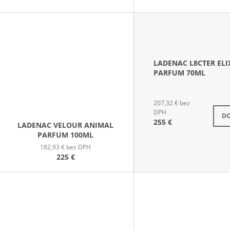
T
O
V
LADENAC L8CTER ELI
PARFUM 70ML
207,32 € bez
S
DPH
DO
255 €
LADENAC VELOUR ANIMAL
PARFUM 100ML
182,93 € bez DPH
225 €