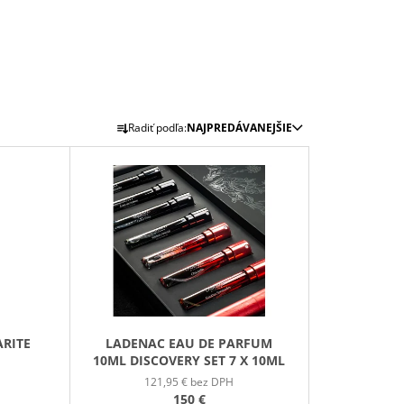
GE JAR VONNÁ SVIEČKA
R
Radiť podľa:
NAJPREDÁVANEJŠIE
A
D
E
N
I
E
P
R
O
ARITE
LADENAC EAU DE PARFUM
D
10ML DISCOVERY SET 7 X 10ML
U
121,95 € bez DPH
K
150 €