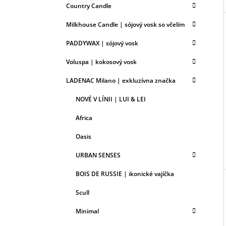
G
Country Candle
Ó
R
Milkhouse Candle | sójový vosk so včelím
I
E
PADDYWAX | sójový vosk
Voluspa | kokosový vosk
LADENAC Milano | exkluzívna značka
NOVÉ V LÍNII | LUI & LEI
Africa
Oasis
URBAN SENSES
BOIS DE RUSSIE | ikonické vajíčka
Scull
Minimal