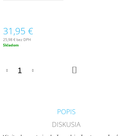
M
E
VOLUSPA
31,95 €
JAPONICA
HOLIDAY
NOBLE
25,98 € bez DPH
FIR
Jednotková
Skladom
GARLAND
cena:
MINI
TIN
VONNÁ
DO
SVIEČKA
KOŠÍKA
113G
20,50
€
POPIS
DISKUSIA