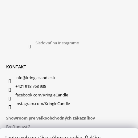
Sledovať na Instagrame
KONTAKT
info@kringlecandle.sk
+421 918 768 938
facebook.com/KringleCandle
Instagram.com/KringleCandle
Showroom pre veľkoobchodných zákazníkov
Brečtanová 2
831 01 Bratislava (
MAPA
)
Tento web používa súbory cookie. Ďalším