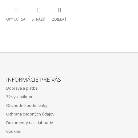
OPÝTAŤ SA
STRÁŽIŤ
ZDIEĽAŤ
Z
Á
INFORMÁCIE PRE VÁS
P
Doprava a platba
Ä
Zľavy z nákupu
T
Obchodné podmienky
I
Ochrana osobných údajov
E
Dokumenty na stiahnutie
Cookies