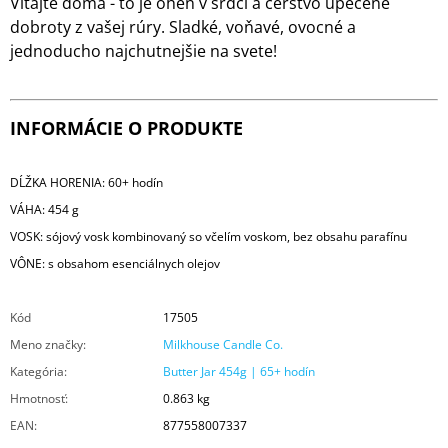
Vitajte doma - to je oheň v srdci a čerstvo upečené
dobroty z vašej rúry. Sladké, voňavé, ovocné a
jednoducho najchutnejšie na svete!
INFORMÁCIE O PRODUKTE
DĹŽKA HORENIA: 60+ hodín
VÁHA: 454 g
VOSK: sójový vosk kombinovaný so včelím voskom, bez obsahu parafínu
VÔNE: s obsahom esenciálnych olejov
Kód
17505
Meno značky
:
Milkhouse Candle Co.
Kategória
:
Butter Jar 454g | 65+ hodín
Hmotnosť
:
0.863 kg
EAN
:
877558007337