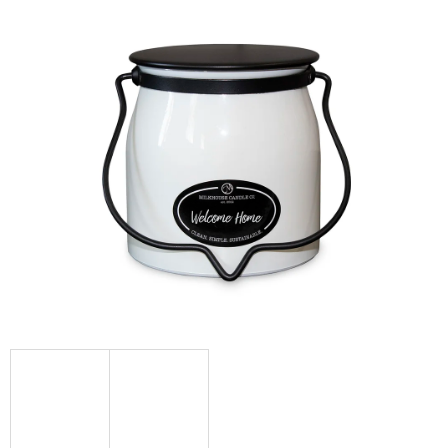
Á
J
S
Ť
?
HĽADAŤ
O
D
P
O
R
Ú
Č
A