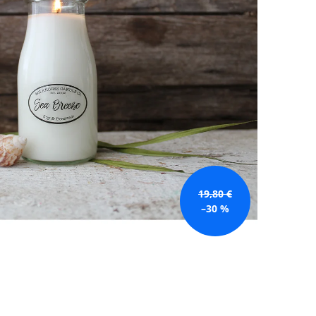
GE JAR VONNÁ SVIEČKA
19,80 €
–30 %