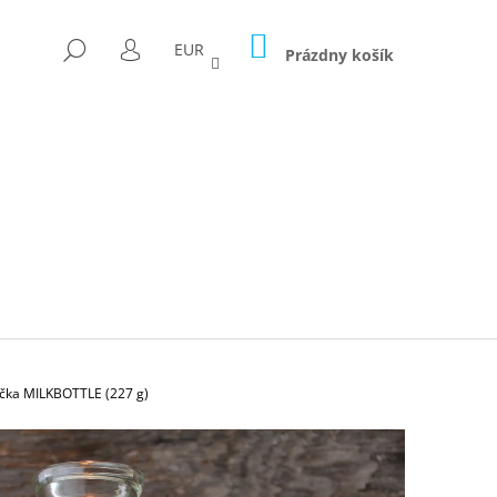
NÁKUPNÝ
HĽADAŤ
EUR
KOŠÍK
Prázdny košík
PRIHLÁSENIE
čka MILKBOTTLE (227 g)
Nasledujúce
ICA FORAGED