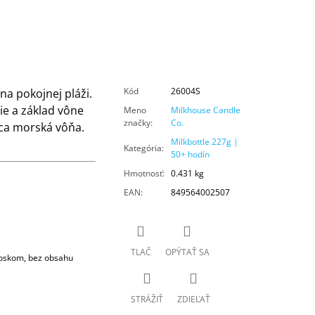
Kód
26004S
na pokojnej pláži.
ie a základ vône
Meno
Milkhouse Candle
značky
:
Co.
ca morská vôňa.
Milkbottle 227g |
Kategória
:
50+ hodín
Hmotnosť
:
0.431 kg
EAN
:
849564002507
TLAČ
OPÝTAŤ SA
voskom, bez obsahu
STRÁŽIŤ
ZDIEĽAŤ