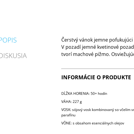
POPIS
Čerstvý vánok jemne pofukujúci 
V pozadí jemné kvetinové pozad
DISKUSIA
tvorí machové pižmo. Osviežujú
INFORMÁCIE O PRODUKTE
DĹŽKA HORENIA: 50+ hodín
VÁHA: 227 g
VOSK: sójový vosk kombinovaný so včelím 
parafínu
VÔNE: s obsahom esenciálnych olejov