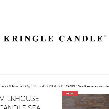
ČO POTREBUJETE NÁJSŤ?
HĽADAŤ
ODPORÚČAME
línia
/
Milkbottle 227g | 50+ hodín
/
MILKHOUSE CANDLE Sea Breeze vonná svie
AKCIA
MILKHOUSE
CANDLE SEA
VILA HERMANOS APOTHECARY
VOLUSPA JAPON