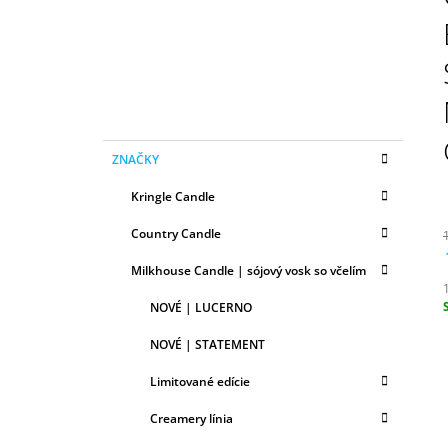
N
50ML
Ý
6,79 €
P
A
N
E
K
Preskočiť
L
ZNAČKY
A
kategórie
T
Kringle Candle
E
G
Country Candle
Ó
R
Milkhouse Candle | sójový vosk so včelím
I
E
NOVÉ | LUCERNO
c
NOVÉ | STATEMENT
Limitované edície
Creamery línia