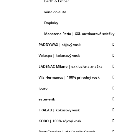
Earth & Ember
vône do auta
Doplnky
Monster a Patio | XXL outdoorové sviečky
PADDYWAX | sójový vosk
Voluspa | kokosový vosk
LADENAC Milano | exkluzívna značka
Vila Hermanos | 100% prírodný vosk
ipuro
ester-erik
FRALAB | kokosový vosk
KOBO | 100% sójový vosk
Root Candles | včelí a sójový vosk