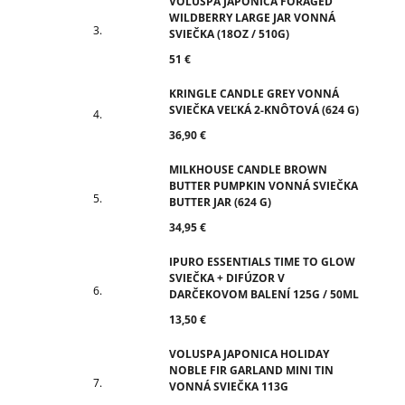
VOLUSPA JAPONICA FORAGED
WILDBERRY LARGE JAR VONNÁ
SVIEČKA (18OZ / 510G)
51 €
KRINGLE CANDLE GREY VONNÁ
SVIEČKA VEĽKÁ 2-KNÔTOVÁ (624 G)
36,90 €
MILKHOUSE CANDLE BROWN
BUTTER PUMPKIN VONNÁ SVIEČKA
BUTTER JAR (624 G)
34,95 €
IPURO ESSENTIALS TIME TO GLOW
SVIEČKA + DIFÚZOR V
DARČEKOVOM BALENÍ 125G / 50ML
13,50 €
VOLUSPA JAPONICA HOLIDAY
NOBLE FIR GARLAND MINI TIN
VONNÁ SVIEČKA 113G