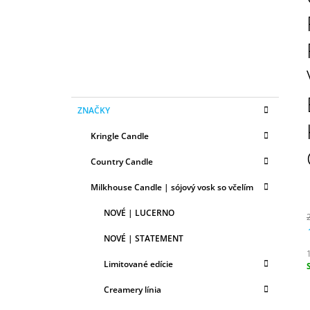
N
50ML
Ý
6,79 €
P
A
N
E
K
Preskočiť
L
ZNAČKY
A
kategórie
T
Kringle Candle
E
G
Country Candle
Ó
R
Milkhouse Candle | sójový vosk so včelím
I
E
NOVÉ | LUCERNO
NOVÉ | STATEMENT
Limitované edície
c
Creamery línia