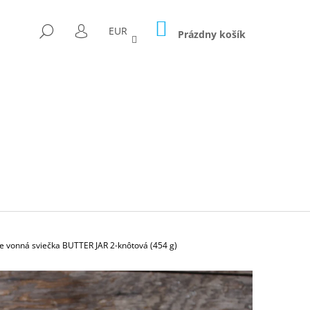
NÁKUPNÝ
HĽADAŤ
EUR
KOŠÍK
Prázdny košík
PRIHLÁSENIE
vonná sviečka BUTTER JAR 2-knôtová (454 g)
Nasledujúce
ICA FORAGED