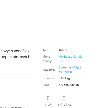
Kód
16605
cových vetvičiek
 pepermintových
Meno
Milkhouse Candle
značky
:
Co.
Butter Jar 454g |
Kategória
:
65+ hodín
Hmotnosť
:
0.863 kg
EAN
:
877558006446
TLAČ
OPÝTAŤ SA
voskom, bez obsahu