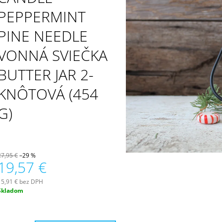
PATCHOULI & VANILLA DIFÚZOR 100 ML
WILDBERRY LAR
(18OZ / 510G)
PEPPERMINT
16,90 €
51 €
PINE NEEDLE
VONNÁ SVIEČKA
BUTTER JAR 2-
KNÔTOVÁ (454
G)
27,95 €
–29 %
19,57 €
15,91 € bez DPH
Jednotková
Skladom
ena: