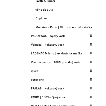
Earth & Ember
vône do auta
Doplnky
Monster a Patio | XXL outdoorové sviečky
PADDYWAX | sójový vosk
Voluspa | kokosový vosk
LADENAC Milano | exkluzívna značka
Vila Hermanos | 100% prírodný vosk
ipuro
ester-erik
FRALAB | kokosový vosk
KOBO | 100% sójový vosk
Root Candles | včelí a sójový vosk