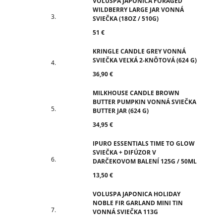
VOLUSPA JAPONICA FORAGED
WILDBERRY LARGE JAR VONNÁ
SVIEČKA (18OZ / 510G)
51 €
KRINGLE CANDLE GREY VONNÁ
SVIEČKA VEĽKÁ 2-KNÔTOVÁ (624 G)
36,90 €
MILKHOUSE CANDLE BROWN
BUTTER PUMPKIN VONNÁ SVIEČKA
BUTTER JAR (624 G)
34,95 €
IPURO ESSENTIALS TIME TO GLOW
SVIEČKA + DIFÚZOR V
DARČEKOVOM BALENÍ 125G / 50ML
13,50 €
VOLUSPA JAPONICA HOLIDAY
NOBLE FIR GARLAND MINI TIN
VONNÁ SVIEČKA 113G