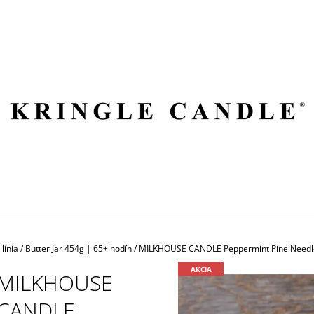
ČO POTREBUJETE NÁJSŤ?
HĽADAŤ
ODPORÚČAME
línia
/
Butter Jar 454g | 65+ hodín
/
MILKHOUSE CANDLE Peppermint Pine Needle 
AKCIA
MILKHOUSE
CANDLE
VILA HERMANOS APOTHECARY
VOLUSPA JAPON