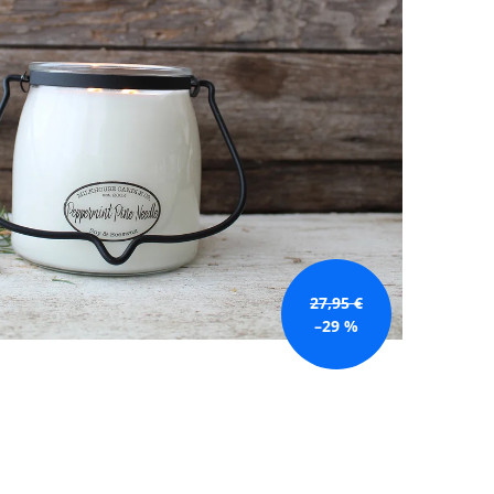
GE JAR VONNÁ SVIEČKA
27,95 €
–29 %