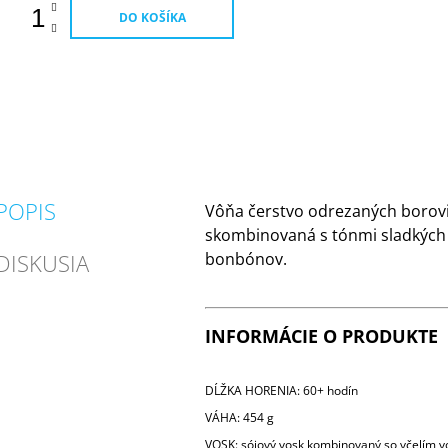
DO KOŠÍKA
POPIS
Vôňa čerstvo odrezaných borovi
skombinovaná s tónmi sladkých
DISKUSIA
bonbónov.
INFORMÁCIE O PRODUKTE
DĹŽKA HORENIA: 60+ hodín
VÁHA: 454 g
VOSK: sójový vosk kombinovaný so včelím 