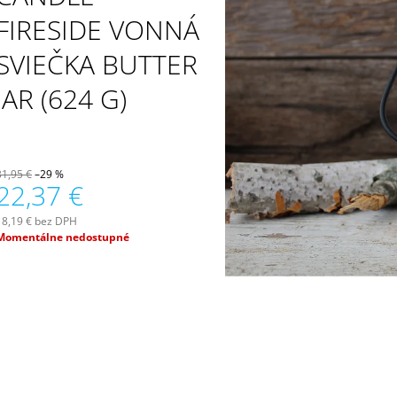
PATCHOULI & VANILLA DIFÚZOR 100 ML
WILDBERRY LAR
(18OZ / 510G)
FIRESIDE VONNÁ
16,90 €
51 €
SVIEČKA BUTTER
JAR (624 G)
31,95 €
–29 %
22,37 €
18,19 € bez DPH
Jednotková
Momentálne nedostupné
ena: