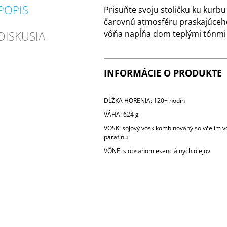
POPIS
Prisuňte svoju stoličku ku kurbu
čarovnú atmosféru praskajúceho
DISKUSIA
vôňa napĺňa dom teplými tónmi 
INFORMÁCIE O PRODUKTE
DĹŽKA HORENIA: 120+ hodín
VÁHA: 624 g
VOSK: sójový vosk kombinovaný so včelím 
parafínu
VÔNE: s obsahom esenciálnych olejov