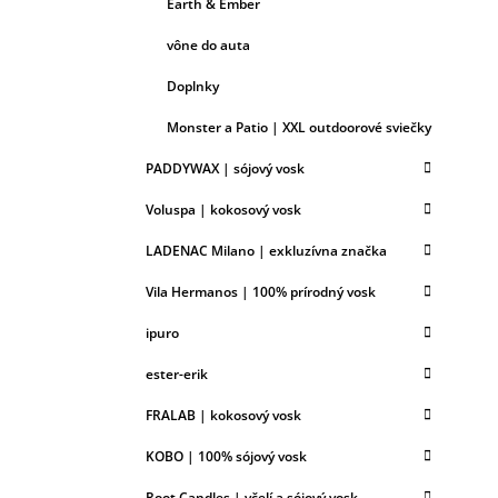
Earth & Ember
vône do auta
Doplnky
Monster a Patio | XXL outdoorové sviečky
PADDYWAX | sójový vosk
Voluspa | kokosový vosk
LADENAC Milano | exkluzívna značka
Vila Hermanos | 100% prírodný vosk
ipuro
ester-erik
FRALAB | kokosový vosk
KOBO | 100% sójový vosk
Root Candles | včelí a sójový vosk