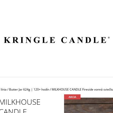
ČO POTREBUJETE NÁJSŤ?
HĽADAŤ
ODPORÚČAME
línia
/
Butter Jar 624g | 120+ hodín
/
MILKHOUSE CANDLE Fireside vonná sviečka
AKCIA
MILKHOUSE
CANDLE
VILA HERMANOS APOTHECARY
VOLUSPA JAPON