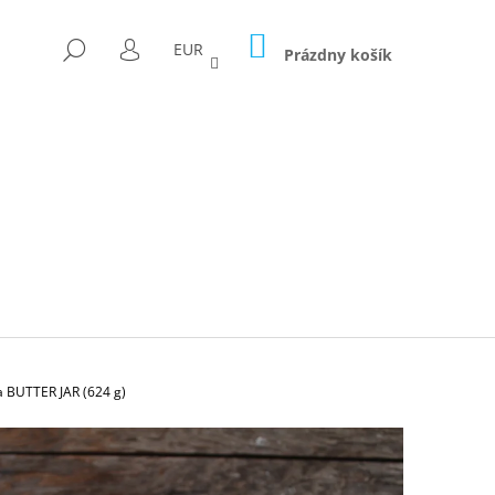
NÁKUPNÝ
HĽADAŤ
EUR
KOŠÍK
Prázdny košík
PRIHLÁSENIE
 BUTTER JAR (624 g)
Nasledujúce
ICA FORAGED