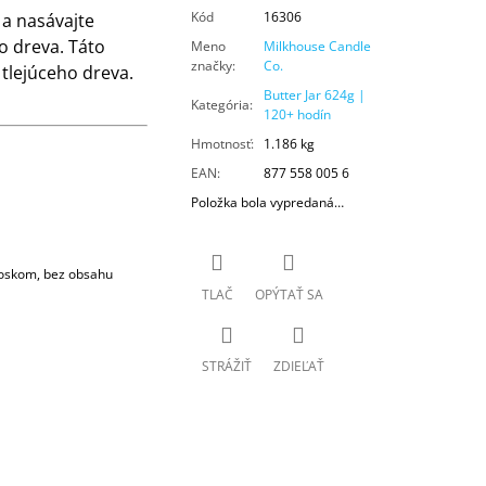
Kód
16306
 a nasávajte
 dreva. Táto
Meno
Milkhouse Candle
značky
:
Co.
tlejúceho dreva.
Butter Jar 624g |
Kategória
:
120+ hodín
Hmotnosť
:
1.186 kg
EAN
:
877 558 005 6
Položka bola vypredaná…
voskom, bez obsahu
TLAČ
OPÝTAŤ SA
STRÁŽIŤ
ZDIEĽAŤ