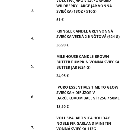
VOLUSPA JAPONICA FORAGED
WILDBERRY LARGE JAR VONNÁ
SVIEČKA (18OZ / 510G)
51 €
KRINGLE CANDLE GREY VONNÁ
SVIEČKA VEĽKÁ 2-KNÔTOVÁ (624 G)
36,90 €
MILKHOUSE CANDLE BROWN
BUTTER PUMPKIN VONNÁ SVIEČKA
BUTTER JAR (624 G)
34,95 €
IPURO ESSENTIALS TIME TO GLOW
SVIEČKA + DIFÚZOR V
DARČEKOVOM BALENÍ 125G / 50ML
13,50 €
VOLUSPA JAPONICA HOLIDAY
NOBLE FIR GARLAND MINI TIN
VONNÁ SVIEČKA 113G