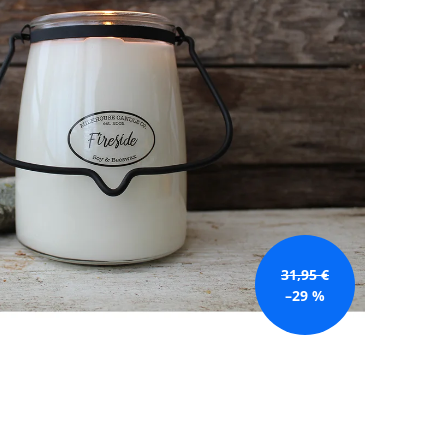
GE JAR VONNÁ SVIEČKA
31,95 €
–29 %