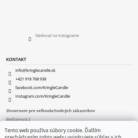
Sledovať na Instagrame
KONTAKT
info@kringlecandle.sk
+421 918 768 938
facebook.com/KringleCandle
Instagram.com/KringleCandle
Showroom pre veľkoobchodných zákazníkov
Brečtanová 2
831 01 Bratislava (
MAPA
)
Tento web používa súbory cookie. Ďalším
Otváracie hodiny
prechádzaním tohto webu vyjadrujete súhlas s ich