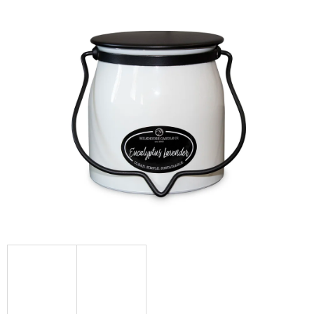
Á
J
S
Ť
?
HĽADAŤ
O
D
P
O
R
Ú
Č
A