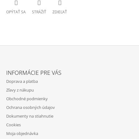
OPÝTAŤ SA
STRÁŽIŤ
ZDIEĽAŤ
Z
Á
INFORMÁCIE PRE VÁS
P
Doprava a platba
Ä
Zľavy z nákupu
T
Obchodné podmienky
I
Ochrana osobných údajov
E
Dokumenty na stiahnutie
Cookies
Moja objednávka