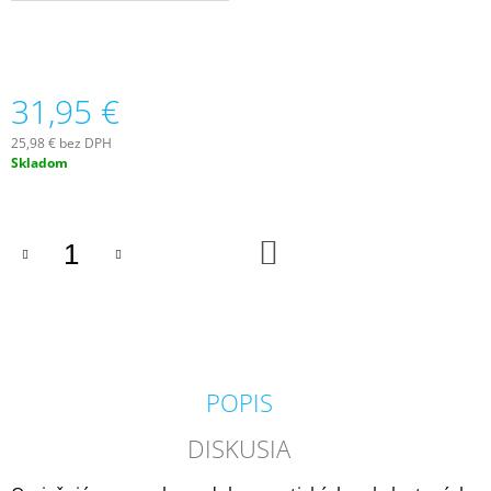
M
E
VOLUSPA
31,95 €
JAPONICA
HOLIDAY
NOBLE
25,98 € bez DPH
FIR
Jednotková
Skladom
GARLAND
cena:
MINI
TIN
VONNÁ
DO
SVIEČKA
KOŠÍKA
113G
20,50
€
POPIS
DISKUSIA