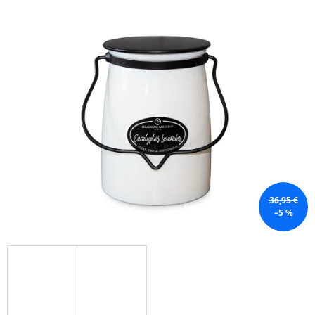
Á
J
S
Ť
?
HĽADAŤ
36,95 €
–5 %
O
D
P
O
R
Ú
Č
A