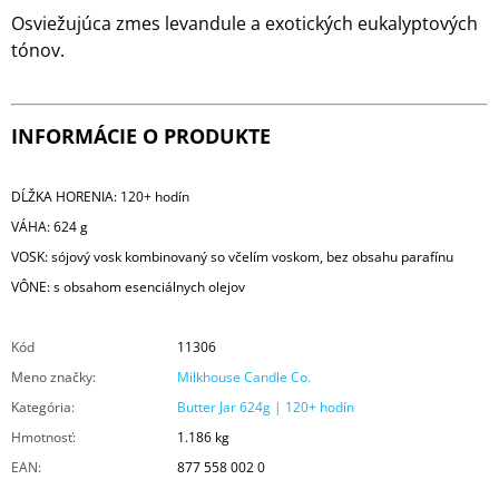
Osviežujúca zmes levandule a exotických eukalyptových
tónov.
INFORMÁCIE O PRODUKTE
DĹŽKA HORENIA: 120+ hodín
VÁHA: 624 g
VOSK: sójový vosk kombinovaný so včelím voskom, bez obsahu parafínu
VÔNE: s obsahom esenciálnych olejov
Kód
11306
Meno značky
:
Milkhouse Candle Co.
Kategória
:
Butter Jar 624g | 120+ hodín
Hmotnosť
:
1.186 kg
EAN
:
877 558 002 0