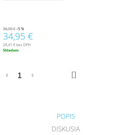
M
E
COUNTRY
36,95 €
–5 %
CANDLE
34,95 €
COFFEE
SHOP
VONNÁ
28,41 € bez DPH
SVIEČKA
Jednotková
Skladom
(35
cena:
G)
1,80
€
DO
KOŠÍKA
Pôvodne:
4,50
€
POPIS
DISKUSIA