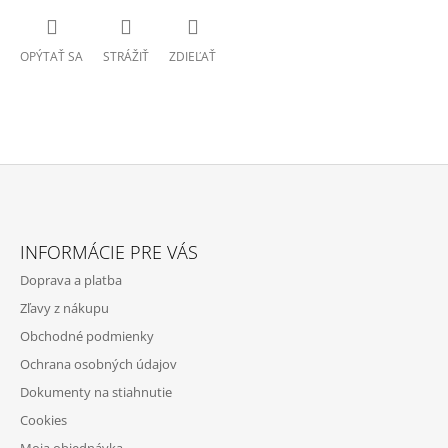
OPÝTAŤ SA
STRÁŽIŤ
ZDIEĽAŤ
Z
Á
INFORMÁCIE PRE VÁS
P
Doprava a platba
Ä
Zľavy z nákupu
T
Obchodné podmienky
I
Ochrana osobných údajov
E
Dokumenty na stiahnutie
Cookies
Moja objednávka