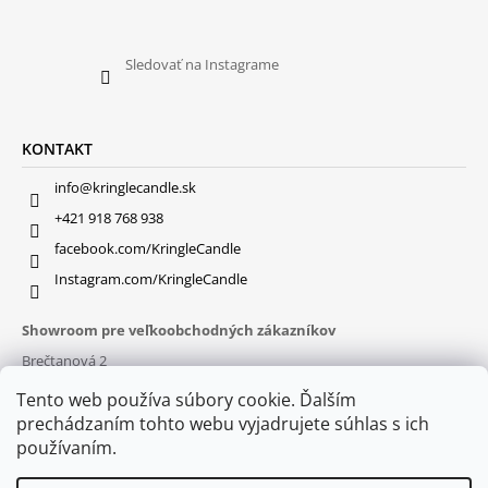
Sledovať na Instagrame
KONTAKT
info@kringlecandle.sk
+421 918 768 938
facebook.com/KringleCandle
Instagram.com/KringleCandle
Showroom pre veľkoobchodných zákazníkov
Brečtanová 2
831 01 Bratislava (
MAPA
)
Tento web používa súbory cookie. Ďalším
Otváracie hodiny
prechádzaním tohto webu vyjadrujete súhlas s ich
pon – pia : 9:30 – 16:00
používaním.