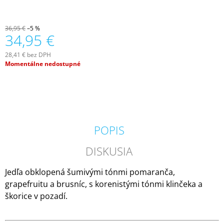
M
E
36,95 €
–5 %
34,95 €
VOLUSPA
JAPONICA
28,41 € bez DPH
FORAGED
Jednotková
Momentálne nedostupné
WILDBERRY
cena:
LARGE
JAR
VONNÁ
SVIEČKA
(18OZ
/
510G)
POPIS
51
€
DISKUSIA
Jedľa obklopená šumivými tónmi pomaranča,
grapefruitu a brusníc, s korenistými tónmi klinčeka a
škorice v pozadí.