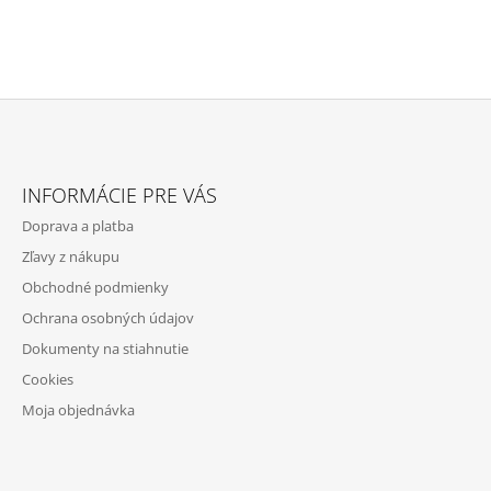
Z
Á
INFORMÁCIE PRE VÁS
P
Doprava a platba
Ä
Zľavy z nákupu
T
Obchodné podmienky
I
Ochrana osobných údajov
E
Dokumenty na stiahnutie
Cookies
Moja objednávka