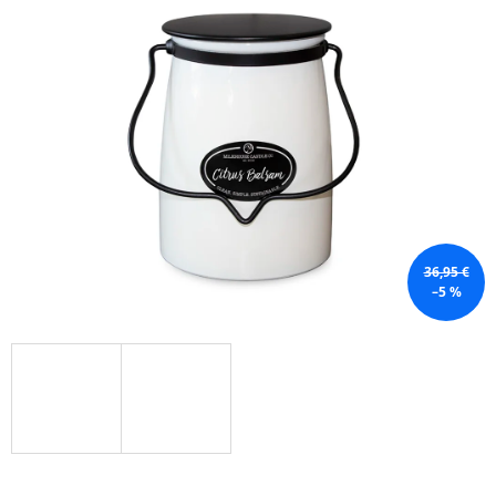
Á
J
S
Ť
?
HĽADAŤ
36,95 €
–5 %
O
D
P
O
R
Ú
Č
A