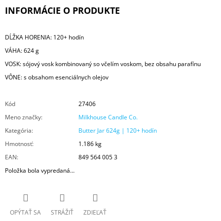
INFORMÁCIE O PRODUKTE
DĹŽKA HORENIA: 120+ hodín
VÁHA: 624 g
VOSK: sójový vosk kombinovaný so včelím voskom, bez obsahu parafínu
VÔNE: s obsahom esenciálnych olejov
Kód
27406
Meno značky
:
Milkhouse Candle Co.
Kategória
:
Butter Jar 624g | 120+ hodín
Hmotnosť
:
1.186 kg
EAN
:
849 564 005 3
Položka bola vypredaná…
OPÝTAŤ SA
STRÁŽIŤ
ZDIEĽAŤ