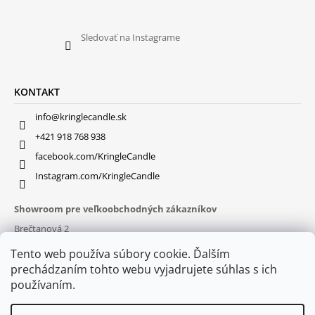
Sledovať na Instagrame
KONTAKT
info@kringlecandle.sk
+421 918 768 938
facebook.com/KringleCandle
Instagram.com/KringleCandle
Showroom pre veľkoobchodných zákazníkov
Brečtanová 2
831 01 Bratislava (
MAPA
)
Tento web používa súbory cookie. Ďalším
Otváracie hodiny
prechádzaním tohto webu vyjadrujete súhlas s ich
pon – pia : 9:30 – 16:00
používaním.