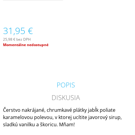
M
E
IPURO
31,95 €
ESSENTIALS
TIME
TO
25,98 € bez DPH
GLOW
Jednotková
Momentálne nedostupné
SVIEČKA
cena:
+
DIFÚZOR
V
DARČEKOVOM
BALENÍ
125G
POPIS
/
50ML
DISKUSIA
13,50
€
Čerstvo nakrájané, chrumkavé plátky jabĺk poliate
karamelovou polevou, v ktorej ucítite javorový sirup,
sladkú vanilku a škoricu. Mňam!