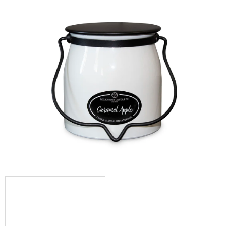
Á
J
S
Ť
?
HĽADAŤ
O
D
P
O
R
Ú
Č
A