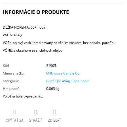
INFORMÁCIE O PRODUKTE
DĹŽKA HORENIA: 60+ hodín
VÁHA: 454 g
VOSK: sójový vosk kombinovaný so včelím voskom, bez obsahu parafínu
VÔNE: s obsahom esenciálnych olejov
Kód
31905
Meno značky
:
Milkhouse Candle Co.
Kategória
:
Butter Jar 454g | 65+ hodín
Hmotnosť
:
0.863 kg
Položka bola vypredaná…
OPÝTAŤ SA
STRÁŽIŤ
ZDIEĽAŤ