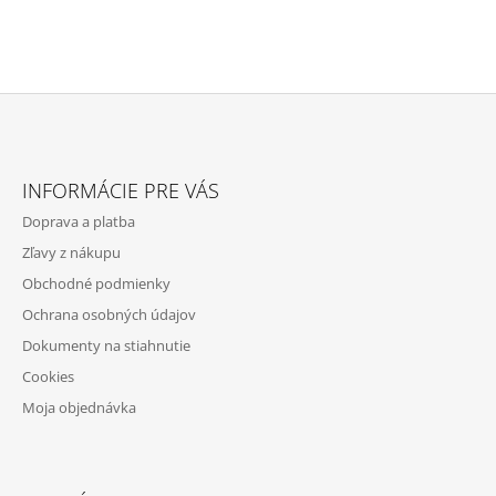
Z
Á
INFORMÁCIE PRE VÁS
P
Doprava a platba
Ä
Zľavy z nákupu
T
Obchodné podmienky
I
Ochrana osobných údajov
E
Dokumenty na stiahnutie
Cookies
Moja objednávka