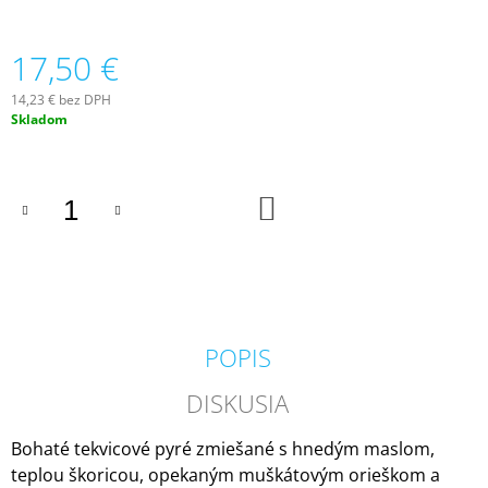
M
E
17,50 €
VOLUSPA
14,23 € bez DPH
JAPONICA
Jednotková
Skladom
FORAGED
cena:
WILDBERRY
LARGE
JAR
VONNÁ
DO
KOŠÍKA
SVIEČKA
(18OZ
/
510G)
51
€
POPIS
DISKUSIA
Bohaté tekvicové pyré zmiešané s hnedým maslom,
teplou škoricou, opekaným muškátovým orieškom a