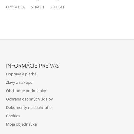
OPÝTAŤ SA
STRÁŽIŤ
ZDIEĽAŤ
Z
Á
INFORMÁCIE PRE VÁS
P
Doprava a platba
Ä
Zľavy z nákupu
T
Obchodné podmienky
I
Ochrana osobných údajov
E
Dokumenty na stiahnutie
Cookies
Moja objednávka