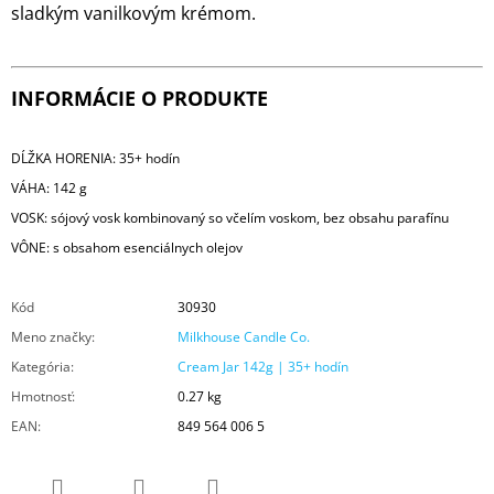
sladkým vanilkovým krémom.
INFORMÁCIE O PRODUKTE
DĹŽKA HORENIA: 35+ hodín
VÁHA: 142 g
VOSK: sójový vosk kombinovaný so včelím voskom, bez obsahu parafínu
VÔNE: s obsahom esenciálnych olejov
Kód
30930
Meno značky
:
Milkhouse Candle Co.
Kategória
:
Cream Jar 142g | 35+ hodín
Hmotnosť
:
0.27 kg
EAN
:
849 564 006 5