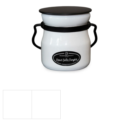
Á
J
S
Ť
?
HĽADAŤ
O
D
P
O
R
Ú
Č
A