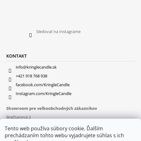
Sledovať na Instagrame
KONTAKT
info@kringlecandle.sk
+421 918 768 938
facebook.com/KringleCandle
Instagram.com/KringleCandle
Showroom pre veľkoobchodných zákazníkov
Brečtanová 2
831 01 Bratislava (
MAPA
)
Tento web používa súbory cookie. Ďalším
Otváracie hodiny
prechádzaním tohto webu vyjadrujete súhlas s ich
pon – pia : 9:30 – 16:00