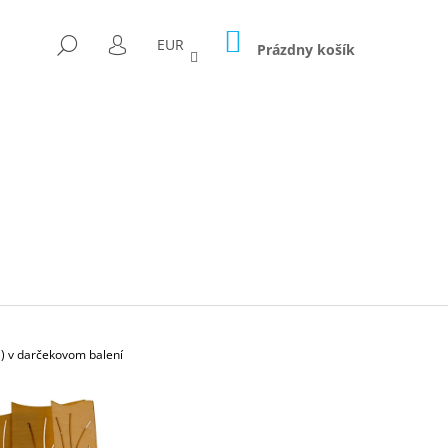
NÁKUPNÝ
HĽADAŤ
EUR
KOŠÍK
Prázdny košík
PRIHLÁSENIE
) v darčekovom balení
Nasledujúce
ICA FORAGED