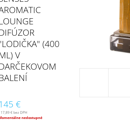
PATCHOULI & VANILLA DIFÚZOR 100 ML
WILDBERRY LAR
(18OZ / 510G)
AROMATIC
16,90 €
51 €
LOUNGE
DIFÚZOR
"LODIČKA" (400
ML) V
DARČEKOVOM
BALENÍ
145 €
117,89 € bez DPH
Jednotková
Momentálne nedostupné
ena: