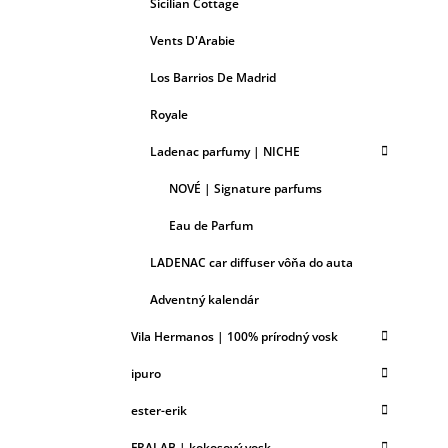
Sicilian Cottage
Vents D'Arabie
Los Barrios De Madrid
Royale
Ladenac parfumy | NICHE
NOVÉ | Signature parfums
Eau de Parfum
LADENAC car diffuser vôňa do auta
Adventný kalendár
Vila Hermanos | 100% prírodný vosk
ipuro
ester-erik
FRALAB | kokosový vosk