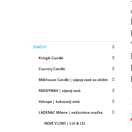
N
50ML
Ý
6,79 €
P
A
N
E
K
Preskočiť
L
ZNAČKY
A
kategórie
T
Kringle Candle
E
G
Country Candle
Ó
R
Milkhouse Candle | sójový vosk so včelím
I
E
PADDYWAX | sójový vosk
Voluspa | kokosový vosk
LADENAC Milano | exkluzívna značka
NOVÉ V LÍNII | LUI & LEI
c