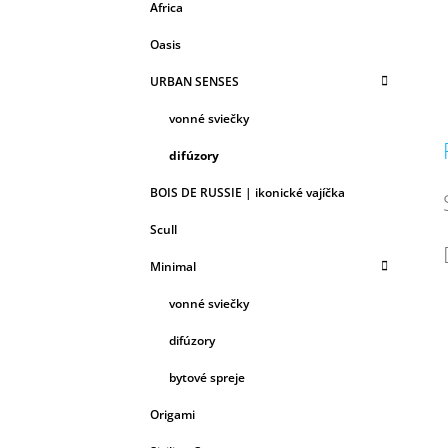
Africa
Oasis
URBAN SENSES
vonné sviečky
difúzory
BOIS DE RUSSIE | ikonické vajíčka
Scull
Minimal
vonné sviečky
difúzory
bytové spreje
Origami