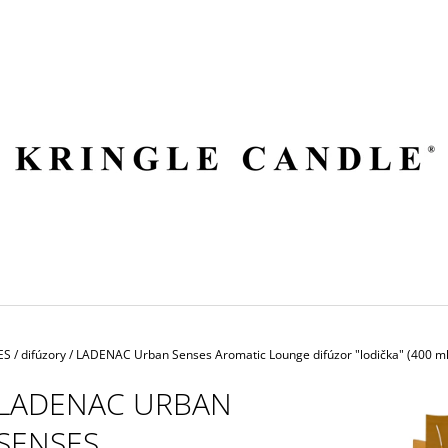
ČO POTREBUJETE NÁJSŤ?
HĽADAŤ
ODPORÚČAME
ES
/
difúzory
/
LADENAC Urban Senses Aromatic Lounge difúzor "lodička" (400 ml
LADENAC URBAN
SENSES
VILA HERMANOS APOTHECARY
VOLUSPA JAPON