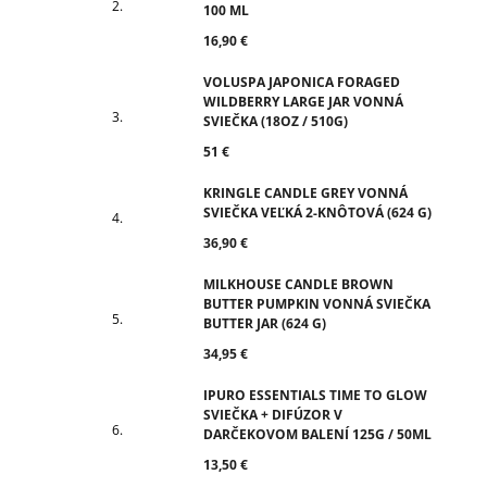
100 ML
16,90 €
VOLUSPA JAPONICA FORAGED
WILDBERRY LARGE JAR VONNÁ
SVIEČKA (18OZ / 510G)
51 €
KRINGLE CANDLE GREY VONNÁ
SVIEČKA VEĽKÁ 2-KNÔTOVÁ (624 G)
36,90 €
MILKHOUSE CANDLE BROWN
BUTTER PUMPKIN VONNÁ SVIEČKA
BUTTER JAR (624 G)
34,95 €
IPURO ESSENTIALS TIME TO GLOW
SVIEČKA + DIFÚZOR V
DARČEKOVOM BALENÍ 125G / 50ML
13,50 €