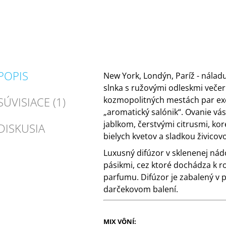
POPIS
New York, Londýn, Paríž - nála
slnka s ružovými odleskmi večer
SÚVISIACE (1)
kozmopolitných mestách par ex
„aromatický salónik“. Ovanie vá
jablkom, čerstvými citrusmi, ko
DISKUSIA
bielych kvetov a sladkou živico
Luxusný difúzor v sklenenej ná
pásikmi, cez ktoré dochádza k r
parfumu. Difúzor je zabalený v
darčekovom balení.
MIX VÔNÍ: