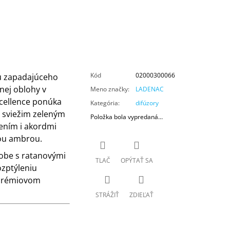
Kód
02000300066
du zapadajúceho
nej oblohy v
Meno značky
:
LADENAC
cellence ponúka
Kategória
:
difúzory
s sviežim zeleným
Položka bola vypredaná…
rením i akordmi
vou ambrou.
dobe s ratanovými
TLAČ
OPÝTAŤ SA
ozptýleniu
 prémiovom
STRÁŽIŤ
ZDIEĽAŤ