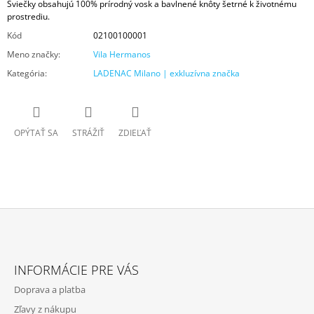
Sviečky obsahujú 100% prírodný vosk a bavlnené knôty šetrné k životnému
prostrediu.
Kód
02100100001
Meno značky
:
Vila Hermanos
Kategória
:
LADENAC Milano | exkluzívna značka
OPÝTAŤ SA
STRÁŽIŤ
ZDIEĽAŤ
Z
Á
INFORMÁCIE PRE VÁS
P
Doprava a platba
Ä
Zľavy z nákupu