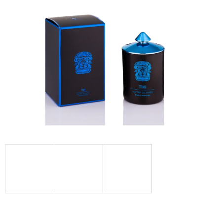
Á
J
S
Ť
?
HĽADAŤ
O
D
P
O
R
Ú
Č
A