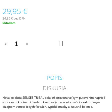
M
29,95 €
E
24,35 € bez DPH
VILA
Jednotková
Skladom
HERMANOS
cena:
APOTHECARY
PATCHOULI
&
VANILLA
DO
KOŠÍKA
DIFÚZOR
100
ML
16,90
€
POPIS
DISKUSIA
Nová kolekcia SENSES TRIBAL bola inšpirovaná veľkým putovaním naprieč
exotickými krajinami. Sedem kvetinových a sviežich vôní s exkluzívnym
dizajnom v metalických farbách, typické masky a luxusné balenie.