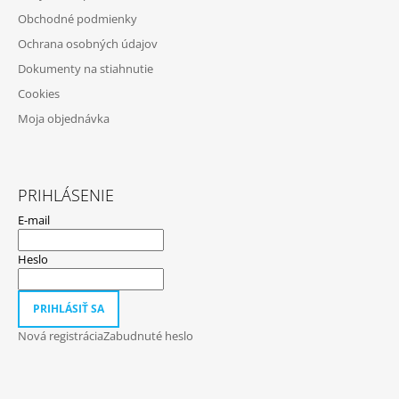
T
Obchodné podmienky
I
Ochrana osobných údajov
E
Dokumenty na stiahnutie
Cookies
Moja objednávka
PRIHLÁSENIE
E-mail
Heslo
PRIHLÁSIŤ SA
Nová registrácia
Zabudnuté heslo