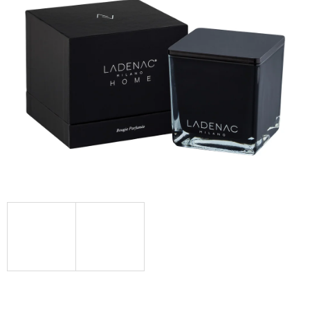
Á
J
S
Ť
?
HĽADAŤ
O
D
P
O
R
Ú
Č
A