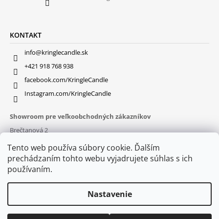
KONTAKT
info@kringlecandle.sk
+421 918 768 938
facebook.com/KringleCandle
Instagram.com/KringleCandle
Showroom pre veľkoobchodných zákazníkov
Brečtanová 2
831 01 Bratislava (
MAPA
)
Tento web používa súbory cookie. Ďalším
Otváracie hodiny
prechádzaním tohto webu vyjadrujete súhlas s ich
pon – pia : 9:30 – 16:00
používaním.
Nastavenie