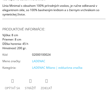
Línia Minimal s obsahom 100% prírodných voskov, je ručne odlievaná v
elegantnom skle, so 100% bavlneným knôtom a s čiernym vrchnákom so
syntetickej živice.
PRODUKTOVÉ INFORMÁCIE:
Výška: 8 cm
Priemer: 8 cm
Dĺžka horenia: 45 h
Hmotnosť: 200 gr.
Kód
02000100024
Meno značky
:
LADENAC
Kategória
:
LADENAC Milano | exkluzívna značka
OPÝTAŤ SA
STRÁŽIŤ
ZDIEĽAŤ