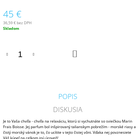
M
45 €
E
36,59 € bez DPH
VILA
Jednotková
Skladom
HERMANOS
cena:
APOTHECARY
PATCHOULI
&
VANILLA
DO
KOŠÍKA
DIFÚZOR
100
ML
16,90
€
POPIS
DISKUSIA
Je to Vaša chvíľa - chvíľa na relaxáciu, ktorú si vychutnáte so sviečkou Marin
Frais Boisse. Jej parfum bol inšpirovaný talianskym pobrežím - morské riasy a
čistý morský vánok je to, čo ucítite v tejto čistej vôni. V
ďaka nej povznesiete
Váš kúpeľ na celkom inú úroveň!