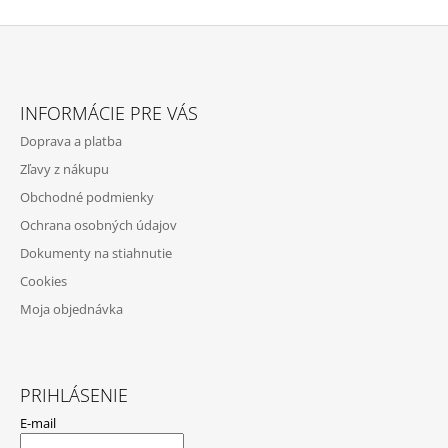
Z
Á
INFORMÁCIE PRE VÁS
P
Doprava a platba
Ä
Zľavy z nákupu
T
Obchodné podmienky
I
Ochrana osobných údajov
E
Dokumenty na stiahnutie
Cookies
Moja objednávka
PRIHLÁSENIE
E-mail