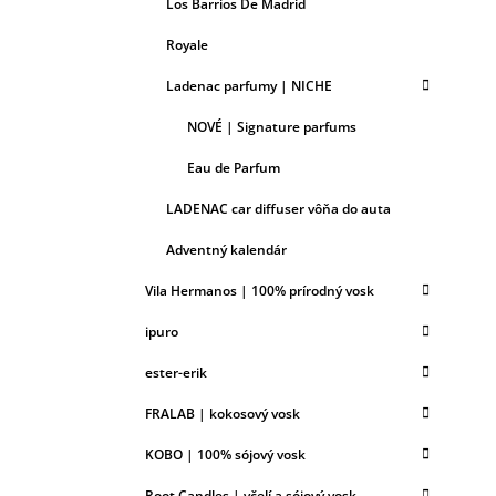
Los Barrios De Madrid
Royale
Ladenac parfumy | NICHE
NOVÉ | Signature parfums
Eau de Parfum
LADENAC car diffuser vôňa do auta
Adventný kalendár
Vila Hermanos | 100% prírodný vosk
ipuro
ester-erik
FRALAB | kokosový vosk
KOBO | 100% sójový vosk
Root Candles | včelí a sójový vosk