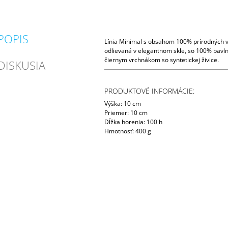
POPIS
Línia Minimal s obsahom 100% prírodných v
odlievaná v elegantnom skle, so 100% bav
čiernym vrchnákom so syntetickej živice.
DISKUSIA
PRODUKTOVÉ INFORMÁCIE:
Výška: 10 cm
Priemer: 10 cm
Dĺžka horenia: 100 h
Hmotnosť: 400 g