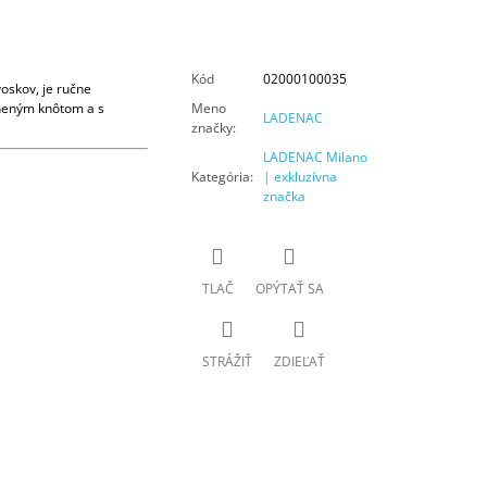
Kód
02000100035
oskov, je ručne
lneným knôtom a s
Meno
LADENAC
značky
:
LADENAC Milano
Kategória
:
| exkluzívna
značka
TLAČ
OPÝTAŤ SA
STRÁŽIŤ
ZDIEĽAŤ