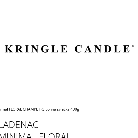
ČO POTREBUJETE NÁJSŤ?
HĽADAŤ
ODPORÚČAME
imal FLORAL CHAMPETRE vonná sviečka 400g
LADENAC
MINIMAL FLORAL
VILA HERMANOS APOTHECARY
VOLUSPA JAPON