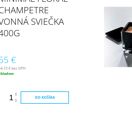
PATCHOULI & VANILLA DIFÚZOR 100 ML
WILDBERRY LAR
(18OZ / 510G)
CHAMPETRE
16,90 €
51 €
VONNÁ SVIEČKA
400G
55 €
44,72 € bez DPH
Jednotková
Skladom
ena:
DO KOŠÍKA