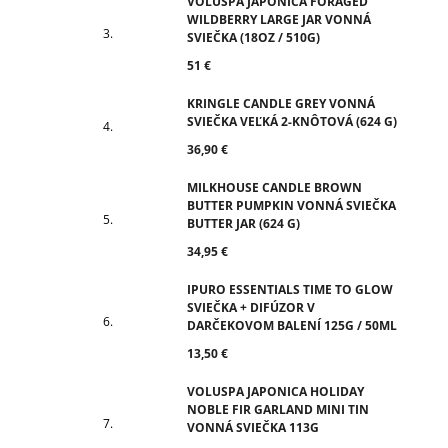
VOLUSPA JAPONICA FORAGED
WILDBERRY LARGE JAR VONNÁ
SVIEČKA (18OZ / 510G)
51 €
KRINGLE CANDLE GREY VONNÁ
SVIEČKA VEĽKÁ 2-KNÔTOVÁ (624 G)
36,90 €
MILKHOUSE CANDLE BROWN
BUTTER PUMPKIN VONNÁ SVIEČKA
BUTTER JAR (624 G)
34,95 €
IPURO ESSENTIALS TIME TO GLOW
SVIEČKA + DIFÚZOR V
DARČEKOVOM BALENÍ 125G / 50ML
13,50 €
VOLUSPA JAPONICA HOLIDAY
NOBLE FIR GARLAND MINI TIN
VONNÁ SVIEČKA 113G