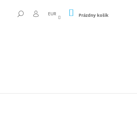
NÁKUPNÝ
HĽADAŤ
EUR
KOŠÍK
Prázdny košík
PRIHLÁSENIE
Nasledujúce
ICA FORAGED