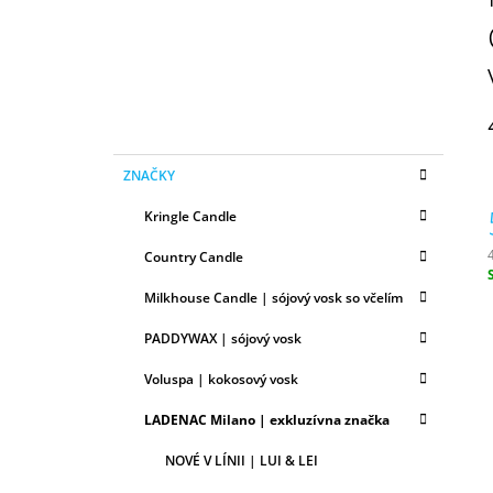
N
50ML
Ý
6,79 €
P
A
N
E
K
Preskočiť
L
ZNAČKY
A
kategórie
T
Kringle Candle
E
G
Country Candle
Ó
R
c
Milkhouse Candle | sójový vosk so včelím
I
E
PADDYWAX | sójový vosk
Voluspa | kokosový vosk
LADENAC Milano | exkluzívna značka
NOVÉ V LÍNII | LUI & LEI