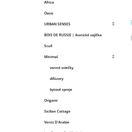
Africa
Oasis
URBAN SENSES
BOIS DE RUSSIE | ikonické vajíčka
Scull
Minimal
vonné sviečky
difúzory
bytové spreje
Origami
Sicilian Cottage
Vents D'Arabie