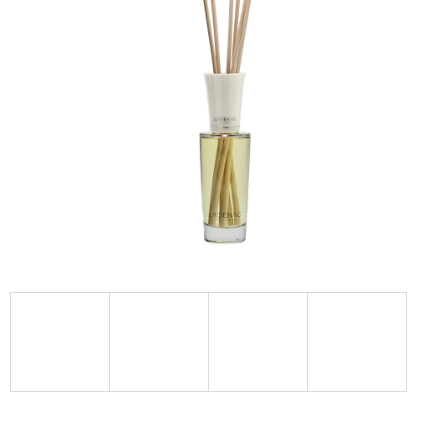
Á
J
S
Ť
?
HĽADAŤ
O
D
P
O
R
Ú
Č
A