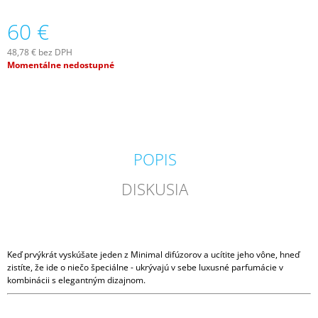
M
60 €
E
48,78 € bez DPH
VILA
Jednotková
Momentálne nedostupné
HERMANOS
cena:
APOTHECARY
PATCHOULI
&
VANILLA
DIFÚZOR
100
ML
POPIS
16,90
€
DISKUSIA
Keď prvýkrát vyskúšate jeden z Minimal difúzorov a ucítite jeho vône, hneď
zistíte, že ide o niečo špeciálne - ukrývajú v sebe luxusné parfumácie v
kombinácii s elegantným dizajnom.