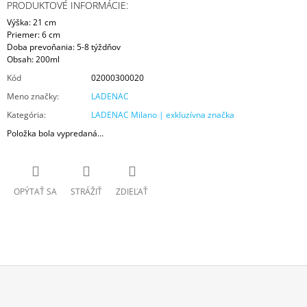
PRODUKTOVÉ INFORMÁCIE:
Výška: 21 cm
Priemer: 6 cm
Doba prevoňania: 5-8 týždňov
Obsah: 200ml
Kód
02000300020
Meno značky
:
LADENAC
Kategória
:
LADENAC Milano | exkluzívna značka
Položka bola vypredaná…
OPÝTAŤ SA
STRÁŽIŤ
ZDIEĽAŤ
Z