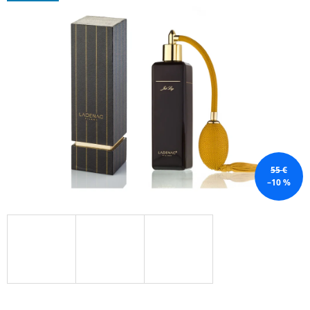
Á
J
S
Ť
?
HĽADAŤ
55 €
–10 %
O
D
P
O
R
Ú
Č
A