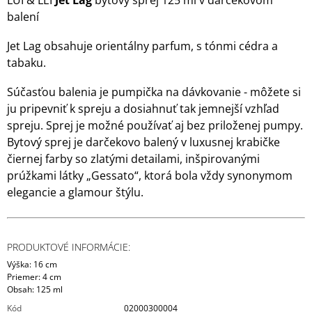
LUI & LEI
Jet Lag
bytový sprej 125 ml v darčekovom
balení
Jet Lag obsahuje orientálny parfum, s tónmi cédra a
tabaku.
Súčasťou balenia je pumpička na dávkovanie - môžete si
ju pripevniť k spreju a dosiahnuť tak jemnejší vzhľad
spreju. Sprej je možné používať aj bez priloženej pumpy.
Bytový sprej je darčekovo balený v luxusnej krabičke
čiernej farby so zlatými detailami, inšpirovanými
prúžkami látky „Gessato“, ktorá bola vždy synonymom
elegancie a glamour štýlu.
PRODUKTOVÉ INFORMÁCIE:
Výška: 16 cm
Priemer: 4 cm
Obsah: 125 ml
Kód
02000300004