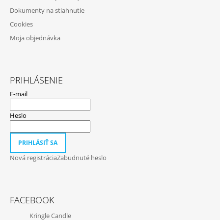
E
Dokumenty na stiahnutie
Cookies
Moja objednávka
PRIHLÁSENIE
E-mail
Heslo
PRIHLÁSIŤ SA
Nová registrácia
Zabudnuté heslo
FACEBOOK
Kringle Candle