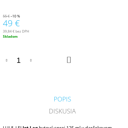
M
E
55 €
–10 %
49 €
VILA
HERMANOS
39,84 € bez DPH
APOTHECARY
Jednotková
Skladom
PATCHOULI
cena:
&
VANILLA
DIFÚZOR
100
DO
KOŠÍKA
ML
16,90
€
POPIS
DISKUSIA