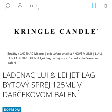
K
Prejsť
NÁKU
M
HĽADAŤ
EUR
na
KOŠÍK
O
PRIHLÁSENIE
SPÄŤ
SPÄŤ
obsah
Š
Í
Č
K
O
P
O
T
Domov
Značky
/
LADENAC Milano | exkluzívna značka
/
NOVÉ V LÍNII | LUI &
R
LEI
/
LADENAC LUI & LEI Jet Lag bytový sprej 125ml v darčekovom
balení
E
B
LADENAC LUI & LEI JET LAG
U
BYTOVÝ SPREJ 125ML V
J
E
DARČEKOVOM BALENÍ
T
E
DOPREDAJ
N