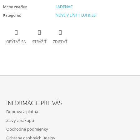
Meno značky
:
LADENAC
Kategória
:
NOVÉ V LÍNII | LUI & LEI
OPÝTAŤ SA
STRÁŽIŤ
ZDIEĽAŤ
Z
Á
INFORMÁCIE PRE VÁS
P
Doprava a platba
Ä
Zľavy z nákupu
T
Obchodné podmienky
I
Ochrana osobných údajov