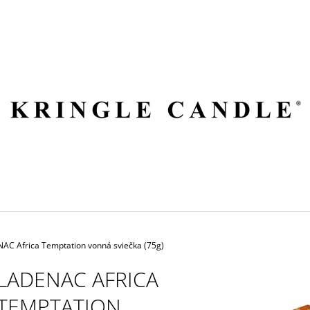
ČO POTREBUJETE NÁJSŤ?
HĽADAŤ
ODPORÚČAME
AC Africa Temptation vonná sviečka (75g)
LADENAC AFRICA
TEMPTATION
VILA HERMANOS APOTHECARY
VOLUSPA JAPON