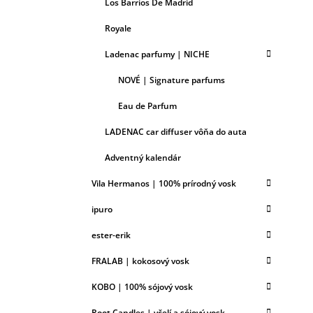
Los Barrios De Madrid
Royale
Ladenac parfumy | NICHE
NOVÉ | Signature parfums
Eau de Parfum
LADENAC car diffuser vôňa do auta
Adventný kalendár
Vila Hermanos | 100% prírodný vosk
ipuro
ester-erik
FRALAB | kokosový vosk
KOBO | 100% sójový vosk
Root Candles | včelí a sójový vosk