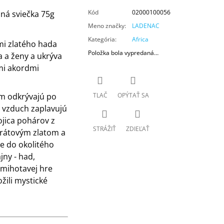
Kód
02000100056
nná sviečka 75g
Meno značky
:
LADENAC
Kategória
:
Africa
i zlatého hada
Položka bola vypredaná…
 a ženy a ukrýva
mi akordmi
TLAČ
OPÝTAŤ SA
om odkrývajú po
 vzduch zaplavujú
jica pohárov z
STRÁŽIŤ
ZDIEĽAŤ
arátovým zlatom a
je do okolitého
jny - had,
 mihotavej hre
žili mystické