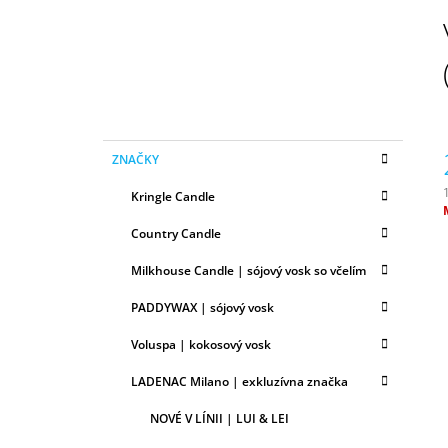
N
50ML
Ý
6,79 €
P
A
N
E
K
Preskočiť
L
ZNAČKY
A
kategórie
T
Kringle Candle
E
G
c
Country Candle
Ó
R
Milkhouse Candle | sójový vosk so včelím
I
E
PADDYWAX | sójový vosk
Voluspa | kokosový vosk
LADENAC Milano | exkluzívna značka
NOVÉ V LÍNII | LUI & LEI