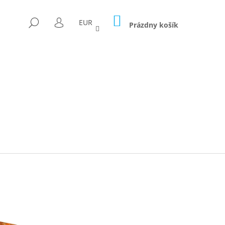
NÁKUPNÝ
HĽADAŤ
EUR
KOŠÍK
Prázdny košík
PRIHLÁSENIE
Nasledujúce
ICA FORAGED