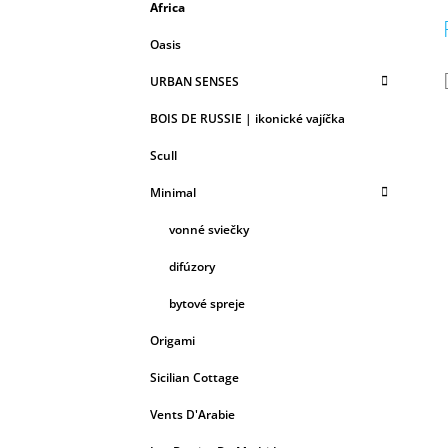
Africa
Oasis
URBAN SENSES
BOIS DE RUSSIE | ikonické vajíčka
Scull
Minimal
vonné sviečky
difúzory
bytové spreje
Origami
Sicilian Cottage
Vents D'Arabie