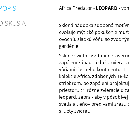
POPIS
Africa Predator -
LEOPARD
- vo
DISKUSIA
Sklená nádobka zdobená motívm
evokuje mýtické pokušenie muža
ovocnú, sladkú vôňu so zvodný
gardénie.
Sklené svietniky zdobené laser
zapálení záhadnú dušu zvierat a
vôňami čierneho kontinentu. Tro
kolekcie Africa, zdobených 18-k
striebrom, po zapálení projektu
priestoru tri rôzne zvieracie diza
leopard, zebra - aby v pôsobivej
svetla a tieňov pred vami zrazu o
siluety zvierat.