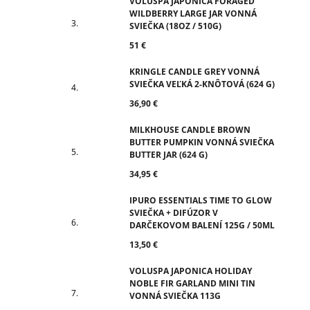
VOLUSPA JAPONICA FORAGED
WILDBERRY LARGE JAR VONNÁ
SVIEČKA (18OZ / 510G)
51 €
KRINGLE CANDLE GREY VONNÁ
SVIEČKA VEĽKÁ 2-KNÔTOVÁ (624 G)
36,90 €
MILKHOUSE CANDLE BROWN
BUTTER PUMPKIN VONNÁ SVIEČKA
BUTTER JAR (624 G)
34,95 €
IPURO ESSENTIALS TIME TO GLOW
SVIEČKA + DIFÚZOR V
DARČEKOVOM BALENÍ 125G / 50ML
13,50 €
VOLUSPA JAPONICA HOLIDAY
NOBLE FIR GARLAND MINI TIN
VONNÁ SVIEČKA 113G