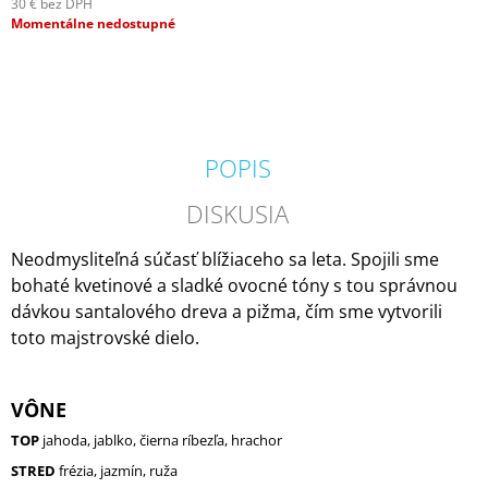
30 € bez DPH
M
Jednotková
Momentálne nedostupné
E
cena:
MILKHOUSE
CANDLE
BROWN
BUTTER
PUMPKIN
POPIS
VONNÁ
SVIEČKA
DISKUSIA
BUTTER
JAR
(624
Neodmysliteľná súčasť blížiaceho sa leta. Spojili sme
G)
bohaté kvetinové a sladké ovocné tóny s tou správnou
34,95
dávkou santalového dreva a pižma, čím sme vytvorili
€
toto majstrovské dielo.
Pôvodne:
36,95
€
VÔNE
TOP
jahoda, jablko, čierna ríbezľa, hrachor
STRED
frézia, jazmín, ruža