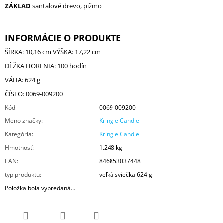
ZÁKLAD
santalové drevo, pižmo
INFORMÁCIE O PRODUKTE
ŠÍRKA: 10,16 cm VÝŠKA: 17,22 cm
DĹŽKA HORENIA: 100 hodín
VÁHA: 624 g
ČÍSLO: 0069-009200
Kód
0069-009200
Meno značky
:
Kringle Candle
Kategória
:
Kringle Candle
Hmotnosť
:
1.248 kg
EAN
:
846853037448
typ produktu
:
veľká sviečka 624 g
Položka bola vypredaná…