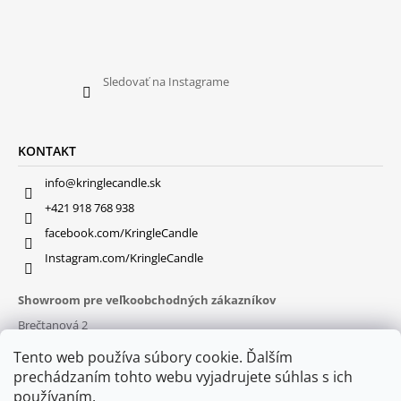
Sledovať na Instagrame
KONTAKT
info@kringlecandle.sk
+421 918 768 938
facebook.com/KringleCandle
Instagram.com/KringleCandle
Showroom pre veľkoobchodných zákazníkov
Brečtanová 2
831 01 Bratislava (
MAPA
)
Tento web používa súbory cookie. Ďalším
Otváracie hodiny
prechádzaním tohto webu vyjadrujete súhlas s ich
pon – pia : 9:30 – 16:00
používaním.