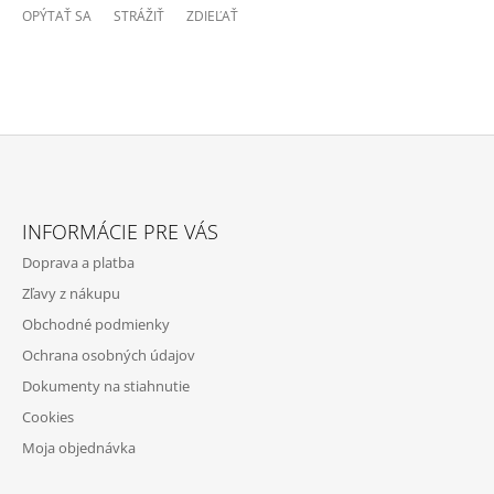
OPÝTAŤ SA
STRÁŽIŤ
ZDIEĽAŤ
Z
Á
INFORMÁCIE PRE VÁS
P
Doprava a platba
Ä
Zľavy z nákupu
T
Obchodné podmienky
I
Ochrana osobných údajov
E
Dokumenty na stiahnutie
Cookies
Moja objednávka