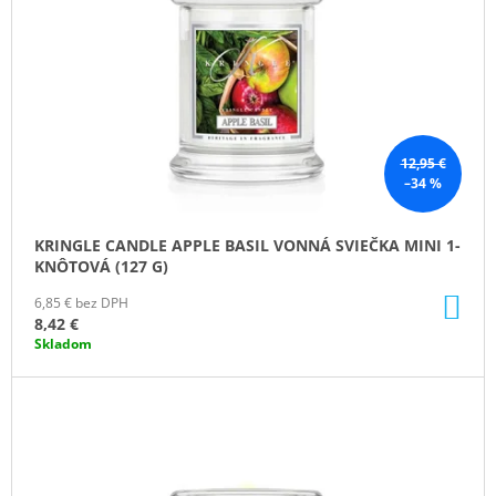
P
R
O
D
U
K
12,95 €
–34 %
T
O
KRINGLE CANDLE APPLE BASIL VONNÁ SVIEČKA MINI 1-
V
KNÔTOVÁ (127 G)
DO
6,85 € bez DPH
KO
8,42 €
Skladom
ZĽAVA