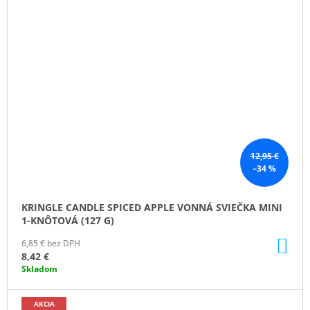
12,95 €
–34 %
KRINGLE CANDLE SPICED APPLE VONNÁ SVIEČKA MINI
1-KNÔTOVÁ (127 G)
DO
6,85 € bez DPH
KO
8,42 €
Skladom
AKCIA
ZĽAVA