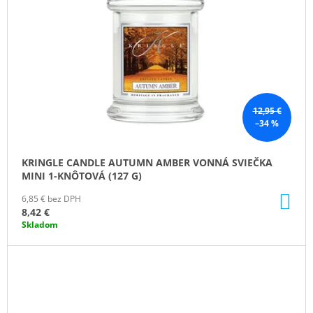
12,95 €
–34 %
KRINGLE CANDLE AUTUMN AMBER VONNÁ SVIEČKA
MINI 1-KNÔTOVÁ (127 G)
DO
6,85 € bez DPH
KO
8,42 €
Skladom
ZĽAVA