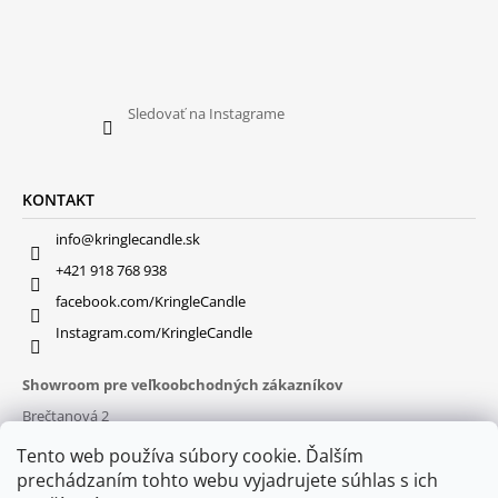
Sledovať na Instagrame
KONTAKT
info@kringlecandle.sk
+421 918 768 938
facebook.com/KringleCandle
Instagram.com/KringleCandle
Showroom pre veľkoobchodných zákazníkov
Brečtanová 2
831 01 Bratislava (
MAPA
)
Tento web používa súbory cookie. Ďalším
Otváracie hodiny
prechádzaním tohto webu vyjadrujete súhlas s ich
pon – pia : 9:30 – 16:00