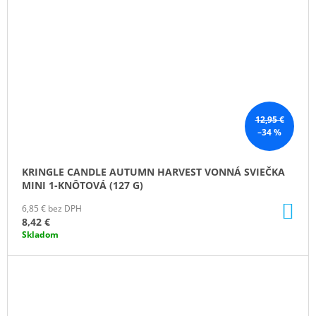
12,95 €
–34 %
KRINGLE CANDLE AUTUMN HARVEST VONNÁ SVIEČKA
MINI 1-KNÔTOVÁ (127 G)
DO
6,85 € bez DPH
KO
8,42 €
Skladom
ZĽAVA