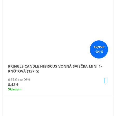
12,95 €
–34 %
KRINGLE CANDLE HIBISCUS VONNÁ SVIEČKA MINI 1-
KNÔTOVÁ (127 G)
DO
6,85 € bez DPH
KO
8,42 €
Skladom
ZĽAVA