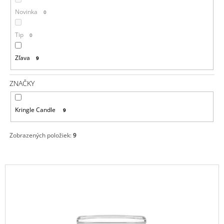
U
M
K
Novinka
0
E
T
Tip
0
O
IPURO
ESSENTIALS
V
TIME
Zľava
9
TO
GLOW
SVIEČKA
ZNAČKY
+
DIFÚZOR
V
Kringle Candle
9
DARČEKOVOM
BALENÍ
125G
Zobrazených položiek:
9
/
50ML
13,50
V
€
ZĽAVA
Ý
P
I
S