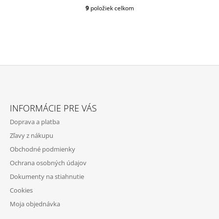
9
položiek celkom
O
V
L
Á
D
A
C
I
E
Z
P
Á
R
INFORMÁCIE PRE VÁS
P
V
Doprava a platba
K
Ä
Y
Zľavy z nákupu
T
V
Obchodné podmienky
Ý
I
P
Ochrana osobných údajov
E
I
Dokumenty na stiahnutie
S
U
Cookies
Moja objednávka