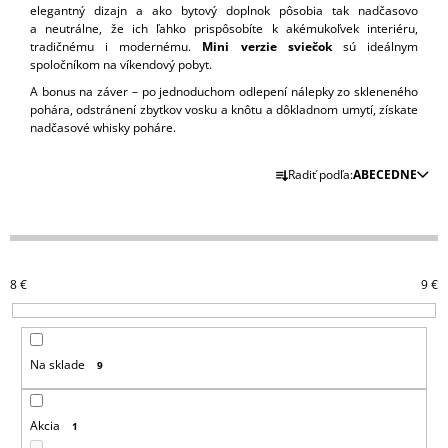
elegantný dizajn a ako bytový doplnok pôsobia tak nadčasovo
Á
a neutrálne, že ich ľahko prispôsobíte k akémukoľvek interiéru,
J
tradičnému i modernému.
Mini verzie sviečok
sú ideálnym
spoločníkom na víkendový pobyt.
S
A bonus na záver – po jednoduchom odlepení nálepky zo skleneného
Ť
pohára, odstránení zbytkov vosku a knôtu a dôkladnom umytí, získate
?
nadčasové whisky poháre.
R
Radiť podľa:
ABECEDNE
A
D
HĽADAŤ
E
N
8
€
9
€
I
O
E
D
P
P
Na sklade
9
R
O
R
O
Ú
D
Č
Akcia
1
A