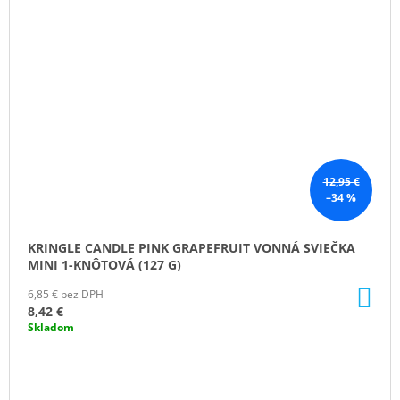
12,95 €
–34 %
KRINGLE CANDLE PINK GRAPEFRUIT VONNÁ SVIEČKA
MINI 1-KNÔTOVÁ (127 G)
DO
6,85 € bez DPH
KO
8,42 €
Skladom
ZĽAVA