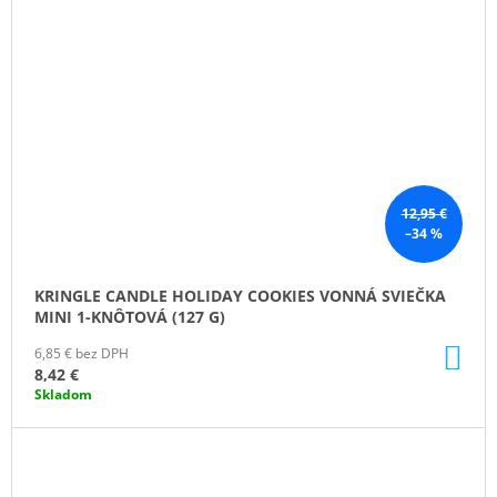
12,95 €
–34 %
KRINGLE CANDLE HOLIDAY COOKIES VONNÁ SVIEČKA
MINI 1-KNÔTOVÁ (127 G)
DO
6,85 € bez DPH
KO
8,42 €
Skladom
ZĽAVA