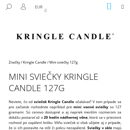
K
Prejsť
NÁKU
M
HĽADAŤ
EUR
na
KOŠÍK
O
PRIHLÁSENIE
SPÄŤ
SPÄŤ
obsah
Š
Í
Č
K
O
P
O
T
Domov
Značky
/
Kringle Candle
/
Mini sviečky 127g
R
MINI SVIEČKY KRINGLE
E
B
CANDLE 127G
U
J
Neviete, čo od
sviečok Kringle Candle
očakávať? V tom prípade sa
E
pre začiatok rozhodnite napríklad pre
mini vonné sviečky
so 127
gramami. Sú cenovo dostupné a aj napriek menším rozmerom sa
T
dokážu postarať až o
20 hodín nádhernej vône
, ktorá sa v priestore
E
rozhostí po zapálení knôtu. Vôňu sviečok si však užijete aj v prípade,
N
že si ich postavíte na stôl či policu nezapálené.
Sviečky v skle
majú