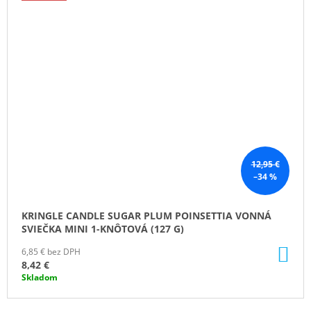
12,95 €
–34 %
KRINGLE CANDLE SUGAR PLUM POINSETTIA VONNÁ
SVIEČKA MINI 1-KNÔTOVÁ (127 G)
DO
6,85 € bez DPH
KO
8,42 €
Skladom