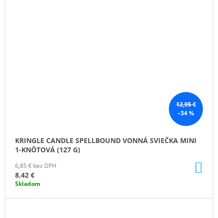
12,95 €
–34 %
KRINGLE CANDLE SPELLBOUND VONNÁ SVIEČKA MINI
1-KNÔTOVÁ (127 G)
DO
6,85 € bez DPH
KO
8,42 €
Skladom
ZĽAVA