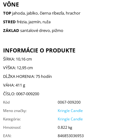
VÔNE
TOP
jahoda, jablko, čierna ríbezľa, hrachor
STRED
frézia, jazmín, ruža
ZÁKLAD
santalové drevo, pižmo
INFORMÁCIE O PRODUKTE
ŠÍRKA: 10,16 cm
VÝŠKA: 12,95 cm
DĹŽKA HORENIA: 75 hodín
VÁHA: 411 g
ČÍSLO: 0067-009200
Kód
0067-009200
Meno značky
:
Kringle Candle
Kategória
:
Kringle Candle
Hmotnosť
:
0.822 kg
EAN
:
846853036953