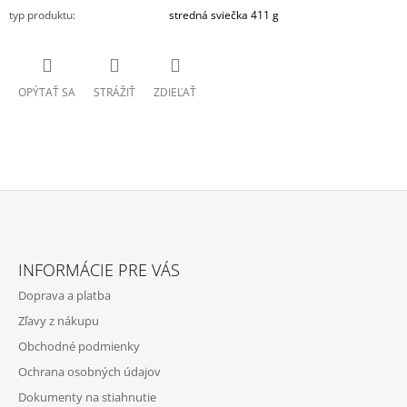
typ produktu
:
stredná sviečka 411 g
OPÝTAŤ SA
STRÁŽIŤ
ZDIEĽAŤ
Z
Á
INFORMÁCIE PRE VÁS
P
Doprava a platba
Ä
Zľavy z nákupu
T
Obchodné podmienky
I
Ochrana osobných údajov
E
Dokumenty na stiahnutie