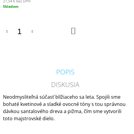
21,54 € bez DPH
M
Jednotková
Skladom
E
cena:
IPURO
ESSENTIALS
DO
KOŠÍKA
BLACK
BAMBOO
50ML
6,79
€
POPIS
DISKUSIA
Neodmysliteľná súčasť blížiaceho sa leta. Spojili sme
bohaté kvetinové a sladké ovocné tóny s tou správnou
dávkou santalového dreva a pižma, čím sme vytvorili
toto majstrovské dielo.