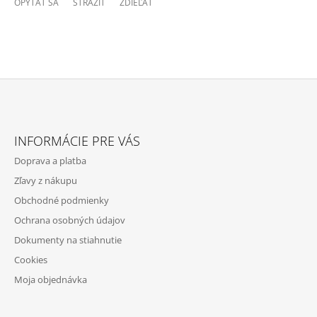
OPÝTAŤ SA
STRÁŽIŤ
ZDIEĽAŤ
Z
Á
INFORMÁCIE PRE VÁS
P
Doprava a platba
Ä
Zľavy z nákupu
T
Obchodné podmienky
I
Ochrana osobných údajov
E
Dokumenty na stiahnutie
Cookies
Moja objednávka