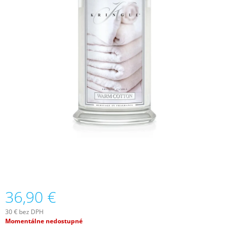
Á
J
S
Ť
?
HĽADAŤ
O
D
P
O
36,90 €
R
Ú
30 € bez DPH
Č
Jednotková
Momentálne nedostupné
A
cena: