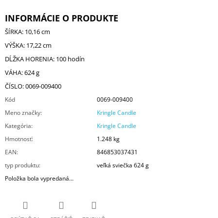
INFORMÁCIE O PRODUKTE
ŠÍRKA: 10,16 cm
VÝŠKA: 17,22 cm
DĹŽKA HORENIA: 100 hodín
VÁHA: 624 g
ČÍSLO: 0069-009400
Kód
0069-009400
Meno značky
:
Kringle Candle
Kategória
:
Kringle Candle
Hmotnosť
:
1.248 kg
EAN
:
846853037431
typ produktu
:
veľká sviečka 624 g
Položka bola vypredaná…