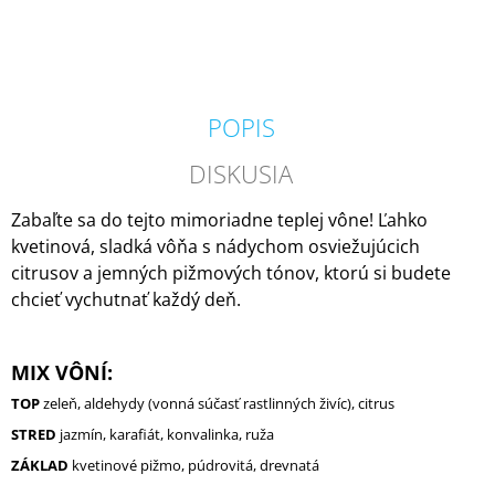
M
E
IPURO
ESSENTIALS
POPIS
BLACK
BAMBOO
50ML
DISKUSIA
6,79
€
Zabaľte sa do tejto mimoriadne teplej vône! Ľahko
kvetinová, sladká vôňa s nádychom osviežujúcich
citrusov a jemných pižmových tónov, ktorú si budete
chcieť vychutnať každý deň.
MIX VÔNÍ:
TOP
zeleň, aldehydy (vonná súčasť rastlinných živíc), citrus
STRED
jazmín, karafiát, konvalinka, ruža
ZÁKLAD
kvetinové pižmo, púdrovitá, drevnatá