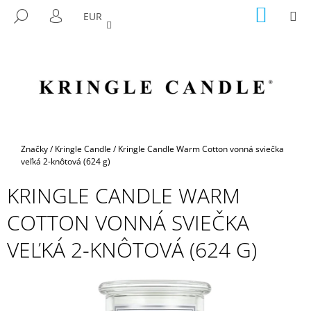
K
Prejsť
NÁKU
M
HĽADAŤ
EUR
na
KOŠÍK
O
PRIHLÁSENIE
SPÄŤ
SPÄŤ
obsah
Š
Í
Č
K
O
P
O
T
Domov
Značky
/
Kringle Candle
/
Kringle Candle Warm Cotton vonná sviečka
R
veľká 2-knôtová (624 g)
E
KRINGLE CANDLE WARM
B
COTTON VONNÁ SVIEČKA
U
J
VEĽKÁ 2-KNÔTOVÁ (624 G)
E
T
E
N