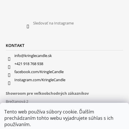
Sledovať na Instagrame
KONTAKT
info@kringlecandle.sk
+421 918 768 938
facebook.com/KringleCandle
Instagram.com/KringleCandle
Showroom pre veľkoobchodných zákazníkov
Brečtanová 2
831 01 Bratislava (
MAPA
)
Tento web používa súbory cookie. Ďalším
Otváracie hodiny
prechádzaním tohto webu vyjadrujete súhlas s ich
pon – pia : 9:30 – 16:00
používaním.