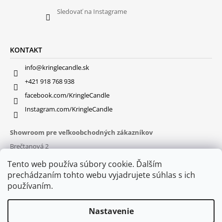
Sledovať na Instagrame
KONTAKT
info@kringlecandle.sk
+421 918 768 938
facebook.com/KringleCandle
Instagram.com/KringleCandle
Showroom pre veľkoobchodných zákazníkov
Brečtanová 2
831 01 Bratislava (
MAPA
)
Tento web používa súbory cookie. Ďalším
Otváracie hodiny
prechádzaním tohto webu vyjadrujete súhlas s ich
pon – pia : 9:30 – 16:00
používaním.
Nastavenie