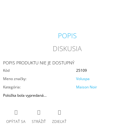
M
E
VILA
HERMANOS
POPIS
APOTHECARY
PATCHOULI
&
DISKUSIA
VANILLA
DIFÚZOR
100
POPIS PRODUKTU NIE JE DOSTUPNÝ
ML
Kód
25109
16,90
Meno značky
:
Voluspa
€
Kategória
:
Maison Noir
Položka bola vypredaná…
OPÝTAŤ SA
STRÁŽIŤ
ZDIEĽAŤ