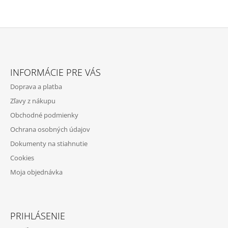
Z
Á
INFORMÁCIE PRE VÁS
P
Doprava a platba
Ä
Zľavy z nákupu
T
Obchodné podmienky
I
Ochrana osobných údajov
E
Dokumenty na stiahnutie
Cookies
Moja objednávka
PRIHLÁSENIE