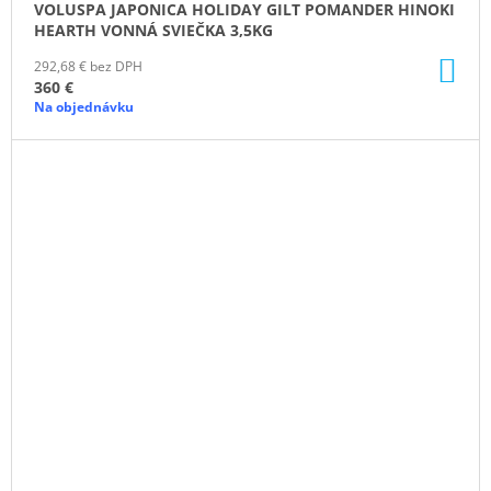
VOLUSPA JAPONICA HOLIDAY GILT POMANDER HINOKI
HEARTH VONNÁ SVIEČKA 3,5KG
DO
292,68 € bez DPH
KO
360 €
Na objednávku