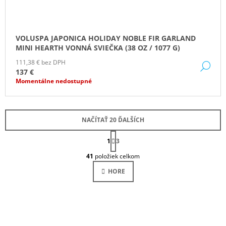
VOLUSPA JAPONICA HOLIDAY NOBLE FIR GARLAND
MINI HEARTH VONNÁ SVIEČKA (38 OZ / 1077 G)
111,38 € bez DPH
DE
137 €
Momentálne nedostupné
NAČÍTAŤ 20 ĎALŠÍCH
S
1
T
3
O
R
41
položiek celkom
Á
V
N
L
HORE
K
Á
O
D
V
A
A
N
C
I
I
E