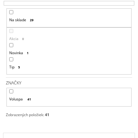
E
Á
P
J
Na sklade
29
R
S
O
Ť
D
?
Akcia
0
U
K
Novinka
1
T
Tip
5
O
HĽADAŤ
V
ZNAČKY
O
Voluspa
41
D
P
O
Zobrazených položiek:
41
R
Ú
Č
V
A