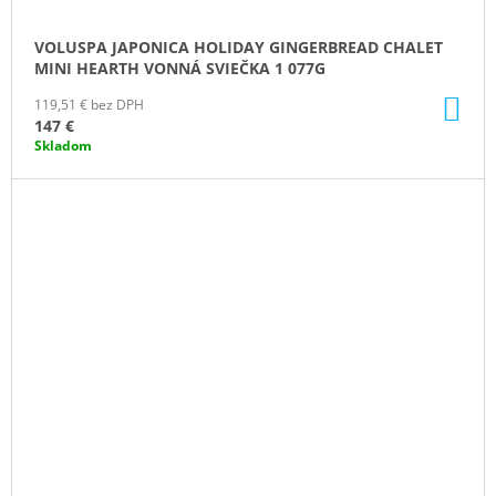
VOLUSPA JAPONICA HOLIDAY GINGERBREAD CHALET
MINI HEARTH VONNÁ SVIEČKA 1 077G
DO
119,51 € bez DPH
KO
147 €
Skladom