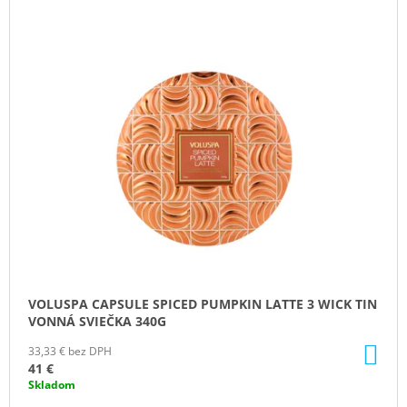
VOLUSPA CAPSULE SPICED PUMPKIN LATTE 3 WICK TIN
VONNÁ SVIEČKA 340G
DO
33,33 € bez DPH
KO
41 €
Skladom