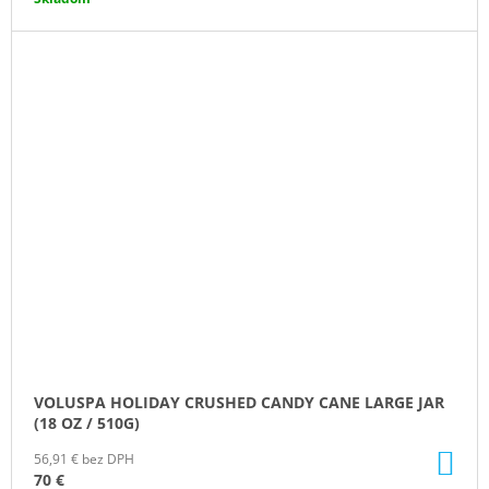
VOLUSPA HOLIDAY CRUSHED CANDY CANE LARGE JAR
(18 OZ / 510G)
DO
56,91 € bez DPH
KO
70 €