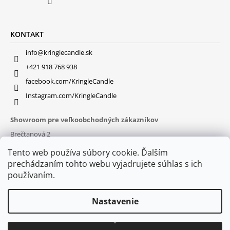
KONTAKT
info@kringlecandle.sk
+421 918 768 938
facebook.com/KringleCandle
Instagram.com/KringleCandle
Showroom pre veľkoobchodných zákazníkov
Brečtanová 2
831 01 Bratislava (
MAPA
)
Tento web používa súbory cookie. Ďalším
Otváracie hodiny
prechádzaním tohto webu vyjadrujete súhlas s ich
pon – pia : 9:30 – 16:00
používaním.
Nastavenie