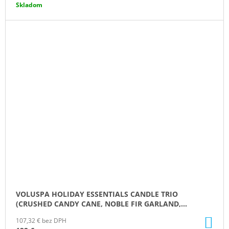
Skladom
VOLUSPA HOLIDAY ESSENTIALS CANDLE TRIO
(CRUSHED CANDY CANE, NOBLE FIR GARLAND,
GINGERGREAD CHALET 6.5OZ)
DO
107,32 € bez DPH
KO