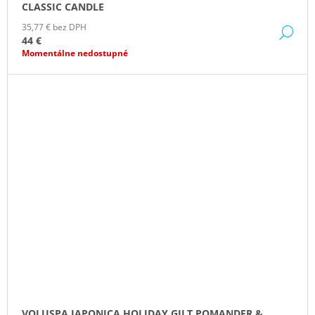
CLASSIC CANDLE
35,77 € bez DPH
DE
44 €
Momentálne nedostupné
VOLUSPA JAPONICA HOLIDAY GILT POMANDER &