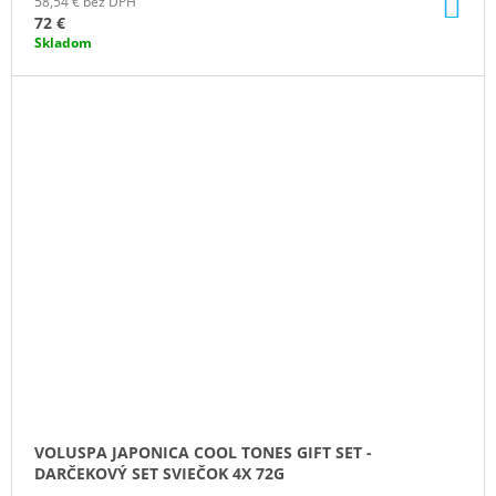
DO
58,54 € bez DPH
KO
72 €
Skladom
VOLUSPA JAPONICA COOL TONES GIFT SET -
DARČEKOVÝ SET SVIEČOK 4X 72G