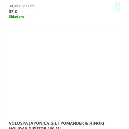
DO
30,08 € bez DPH
KO
37 €
Skladom
VOLUSPA JAPONICA GILT POMANDER & HINOKI
HOLIDAY DIFÚZOR 100 ML