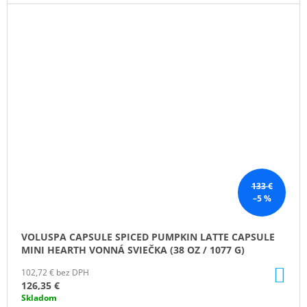
133 €
–5 %
VOLUSPA CAPSULE SPICED PUMPKIN LATTE CAPSULE
MINI HEARTH VONNÁ SVIEČKA (38 OZ / 1077 G)
DO
102,72 € bez DPH
KO
126,35 €
Skladom