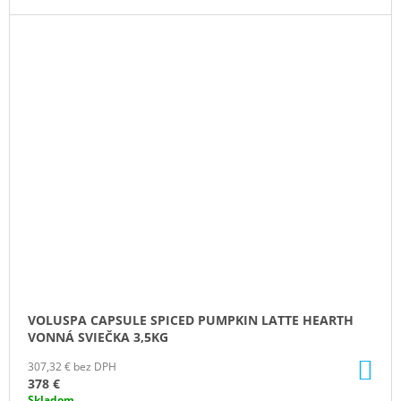
VOLUSPA CAPSULE SPICED PUMPKIN LATTE HEARTH
VONNÁ SVIEČKA 3,5KG
DO
307,32 € bez DPH
KO
378 €
Skladom