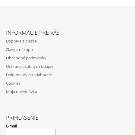
E
P
R
V
Z
K
Á
Y
INFORMÁCIE PRE VÁS
V
P
Ý
Doprava a platba
Ä
P
Zľavy z nákupu
I
T
S
Obchodné podmienky
I
U
Ochrana osobných údajov
E
Dokumenty na stiahnutie
Cookies
Moja objednávka
PRIHLÁSENIE
E-mail