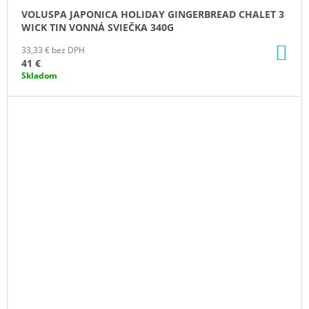
VOLUSPA JAPONICA HOLIDAY GINGERBREAD CHALET 3
WICK TIN VONNÁ SVIEČKA 340G
DO
33,33 € bez DPH
KO
41 €
Skladom