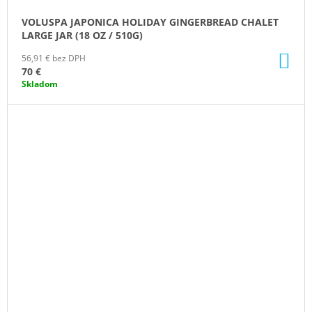
VOLUSPA JAPONICA HOLIDAY GINGERBREAD CHALET
LARGE JAR (18 OZ / 510G)
DO
56,91 € bez DPH
KO
70 €
Skladom