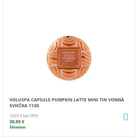
Ý
M
E
P
I
PADDYWAX
S
CABANA
BORA
P
BORA
R
VONNÁ
SVIEČKA
O
184G
D
20
U
€
K
T
O
VOLUSPA CAPSULE PUMPKIN LATTE MINI TIN VONNÁ
V
SVIEČKA 113G
DO
16,67 € bez DPH
KO
20,50 €
Skladom