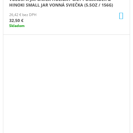
HINOKI SMALL JAR VONNÁ SVIEČKA (5.5OZ / 156G)
DO
26,42 € bez DPH
KO
32,50 €
Skladom