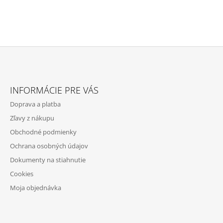
Z
Á
INFORMÁCIE PRE VÁS
P
Doprava a platba
Ä
Zľavy z nákupu
T
Obchodné podmienky
I
Ochrana osobných údajov
E
Dokumenty na stiahnutie
Cookies
Moja objednávka