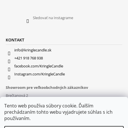
Sledovať na Instagrame
KONTAKT
info@kringlecandle.sk
+421 918 768 938
facebook.com/KringleCandle
Instagram.com/KringleCandle
Showroom pre veľkoobchodných zákazníkov
Brečtanová 2
831 01 Bratislava (
MAPA
)
Tento web používa súbory cookie. Ďalším
Otváracie hodiny
prechádzaním tohto webu vyjadrujete súhlas s ich
pon – pia : 9:30 – 16:00
používaním.