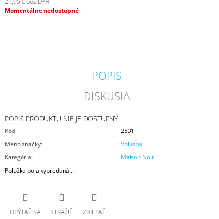
21,95 € bez DPH
M
Jednotková
Momentálne nedostupné
E
cena:
KRINGLE
CANDLE
GREY
VONNÁ
SVIEČKA
POPIS
VEĽKÁ
2-
DISKUSIA
KNÔTOVÁ
(624
G)
POPIS PRODUKTU NIE JE DOSTUPNÝ
36,90
Kód
2531
€
Meno značky
:
Voluspa
Kategória
:
Maison Noir
Položka bola vypredaná…
OPÝTAŤ SA
STRÁŽIŤ
ZDIEĽAŤ